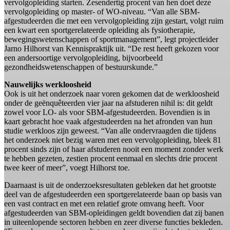
het terrein van sportbeleid en -management (SBM) met een
vervolgopleiding starten. Zesendertig procent van hen doet deze
vervolgopleiding op master- of WO-niveau. “Van alle SBM-
afgestudeerden die met een vervolgopleiding zijn gestart, volgt ruim
een kwart een sportgerelateerde opleiding als fysiotherapie,
bewegingswetenschappen of sportmanagement”, legt projectleider
Jarno Hilhorst van Kennispraktijk uit. “De rest heeft gekozen voor
een andersoortige vervolgopleiding, bijvoorbeeld
gezondheidswetenschappen of bestuurskunde.”
Nauwelijks werkloosheid
Ook is uit het onderzoek naar voren gekomen dat de werkloosheid
onder de geënquêteerden vier jaar na afstuderen nihil is: dit geldt
zowel voor LO- als voor SBM-afgestudeerden. Bovendien is in
kaart gebracht hoe vaak afgestudeerden na het afronden van hun
studie werkloos zijn geweest. “Van alle ondervraagden die tijdens
het onderzoek niet bezig waren met een vervolgopleiding, bleek 81
procent sinds zijn of haar afstuderen nooit een moment zonder werk
te hebben gezeten, zestien procent eenmaal en slechts drie procent
twee keer of meer”, voegt Hilhorst toe.
Daarnaast is uit de onderzoeksresultaten gebleken dat het grootste
deel van de afgestudeerden een sportgerelateerde baan op basis van
een vast contract en met een relatief grote omvang heeft. Voor
afgestudeerden van SBM-opleidingen geldt bovendien dat zij banen