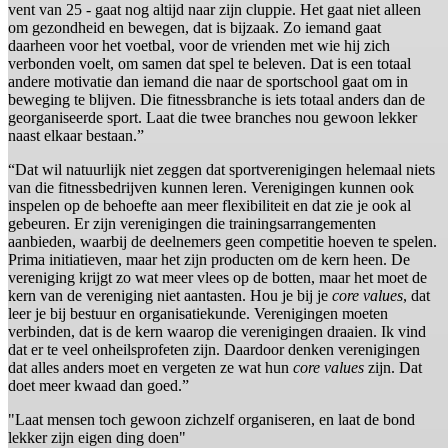
vent van 25 - gaat nog altijd naar zijn cluppie. Het gaat niet alleen
om gezondheid en bewegen, dat is bijzaak. Zo iemand gaat
daarheen voor het voetbal, voor de vrienden met wie hij zich
verbonden voelt, om samen dat spel te beleven. Dat is een totaal
andere motivatie dan iemand die naar de sportschool gaat om in
beweging te blijven. Die fitnessbranche is iets totaal anders dan de
georganiseerde sport. Laat die twee branches nou gewoon lekker
naast elkaar bestaan.”
“Dat wil natuurlijk niet zeggen dat sportverenigingen helemaal niets
van die fitnessbedrijven kunnen leren. Verenigingen kunnen ook
inspelen op de behoefte aan meer flexibiliteit en dat zie je ook al
gebeuren. Er zijn verenigingen die trainingsarrangementen
aanbieden, waarbij de deelnemers geen competitie hoeven te spelen.
Prima initiatieven, maar het zijn producten om de kern heen. De
vereniging krijgt zo wat meer vlees op de botten, maar het moet de
kern van de vereniging niet aantasten. Hou je bij je
core values
, dat
leer je bij bestuur en organisatiekunde. Verenigingen moeten
verbinden, dat is de kern waarop die verenigingen draaien. Ik vind
dat er te veel onheilsprofeten zijn. Daardoor denken verenigingen
dat alles anders moet en vergeten ze wat hun
core values
zijn. Dat
doet meer kwaad dan goed.”
"Laat mensen toch gewoon zichzelf organiseren, en laat de bond
lekker zijn eigen ding doen"