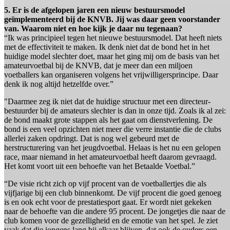
5. Er is de afgelopen jaren een nieuw bestuursmodel
geïmplementeerd bij de KNVB. Jij was daar geen voorstander
van. Waarom niet en hoe kijk je daar nu tegenaan?
“Ik was principieel tegen het nieuwe bestuursmodel. Dat heeft niets
met de effectiviteit te maken. Ik denk niet dat de bond het in het
huidige model slechter doet, maar het ging mij om de basis van het
amateurvoetbal bij de KNVB, dat je meer dan een miljoen
voetballers kan organiseren volgens het vrijwilligersprincipe. Daar
denk ik nog altijd hetzelfde over.”
"Daarmee zeg ik niet dat de huidige structuur met een directeur-
bestuurder bij de amateurs slechter is dan in onze tijd. Zoals ik al zei:
de bond maakt grote stappen als het gaat om dienstverlening. De
bond is een veel opzichten niet meer die verre instantie die de clubs
allerlei zaken opdringt. Dat is nog wel gebeurd met de
herstructurering van het jeugdvoetbal. Helaas is het nu een gelopen
race, maar niemand in het amateurvoetbal heeft daarom gevraagd.
Het komt voort uit een behoefte van het Betaalde Voetbal.”
“De visie richt zich op vijf procent van de voetballertjes die als
vijfjarige bij een club binnenkomt. De vijf procent die goed genoeg
is en ook echt voor de prestatiesport gaat. Er wordt niet gekeken
naar de behoefte van die andere 95 procent. De jongetjes die naar de
club komen voor de gezelligheid en de emotie van het spel. Je ziet
vaak dat die jongens lang bij elkaar blijven, dat ook de ouders een