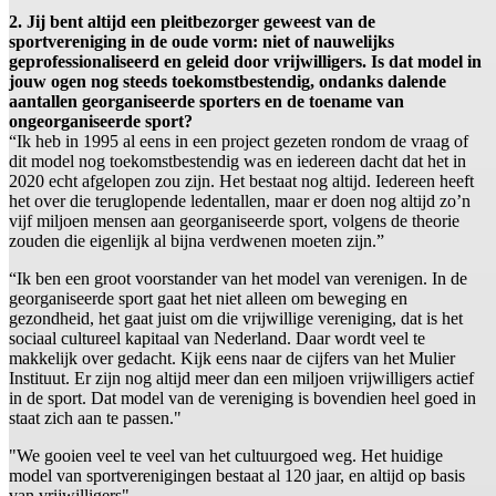
2. Jij bent altijd een pleitbezorger geweest van de
sportvereniging in de oude vorm: niet of nauwelijks
geprofessionaliseerd en geleid door vrijwilligers. Is dat model in
jouw ogen nog steeds toekomstbestendig, ondanks dalende
aantallen georganiseerde sporters en de toename van
ongeorganiseerde sport?
“Ik heb in 1995 al eens in een project gezeten rondom de vraag of
dit model nog toekomstbestendig was en iedereen dacht dat het in
2020 echt afgelopen zou zijn. Het bestaat nog altijd. Iedereen heeft
het over die teruglopende ledentallen, maar er doen nog altijd zo’n
vijf miljoen mensen aan georganiseerde sport, volgens de theorie
zouden die eigenlijk al bijna verdwenen moeten zijn.”
“Ik ben een groot voorstander van het model van verenigen. In de
georganiseerde sport gaat het niet alleen om beweging en
gezondheid, het gaat juist om die vrijwillige vereniging, dat is het
sociaal cultureel kapitaal van Nederland. Daar wordt veel te
makkelijk over gedacht. Kijk eens naar de cijfers van het Mulier
Instituut. Er zijn nog altijd meer dan een miljoen vrijwilligers actief
in de sport. Dat model van de vereniging is bovendien heel goed in
staat zich aan te passen."
"We gooien veel te veel van het cultuurgoed weg. Het huidige
model van sportverenigingen bestaat al 120 jaar, en altijd op basis
van vrijwilligers"