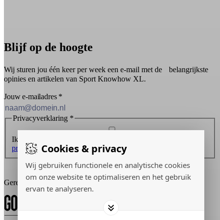
Blijf op de hoogte
Wij sturen jou één keer per week een e-mail met de belangrijkste
opinies en artikelen van Sport Knowhow XL.
Jouw e-mailadres
*
Privacyverklaring
*
Ik ontvang graag de nieuwsbrief en ga akkoord met de
Cookies & privacy
privacyverklaring
.
Wij gebruiken functionele en analytische cookies
Inschrijven
om onze website te optimaliseren en het gebruik
Gerealiseerd door:
ervan te analyseren.