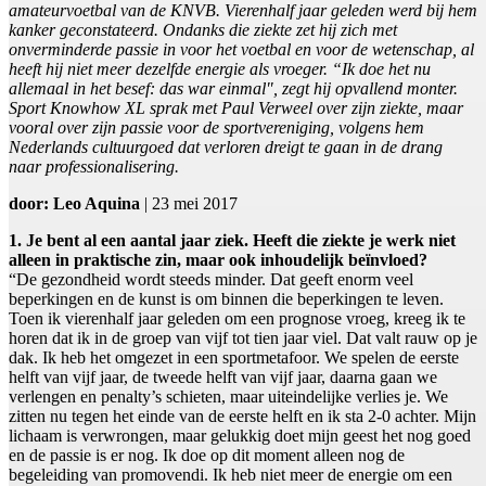
amateurvoetbal van de KNVB. Vierenhalf jaar geleden werd bij hem
kanker geconstateerd. Ondanks die ziekte zet hij zich met
onverminderde passie in voor het voetbal en voor de wetenschap, al
heeft hij niet meer dezelfde energie als vroeger. “Ik doe het nu
allemaal in het besef: das war einmal", zegt hij opvallend monter.
Sport Knowhow XL sprak met Paul Verweel over zijn ziekte, maar
vooral over zijn passie voor de sportvereniging, volgens hem
Nederlands cultuurgoed dat verloren dreigt te gaan in de drang
naar professionalisering.
door: Leo Aquina
| 23 mei 2017
1. Je bent al een aantal jaar ziek. Heeft die ziekte je werk niet
alleen in praktische zin, maar ook inhoudelijk beïnvloed?
“De gezondheid wordt steeds minder. Dat geeft enorm veel
beperkingen en de kunst is om binnen die beperkingen te leven.
Toen ik vierenhalf jaar geleden om een prognose vroeg, kreeg ik te
horen dat ik in de groep van vijf tot tien jaar viel. Dat valt rauw op je
dak. Ik heb het omgezet in een sportmetafoor. We spelen de eerste
helft van vijf jaar, de tweede helft van vijf jaar, daarna gaan we
verlengen en penalty’s schieten, maar uiteindelijke verlies je. We
zitten nu tegen het einde van de eerste helft en ik sta 2-0 achter. Mijn
lichaam is verwrongen, maar gelukkig doet mijn geest het nog goed
en de passie is er nog. Ik doe op dit moment alleen nog de
begeleiding van promovendi. Ik heb niet meer de energie om een