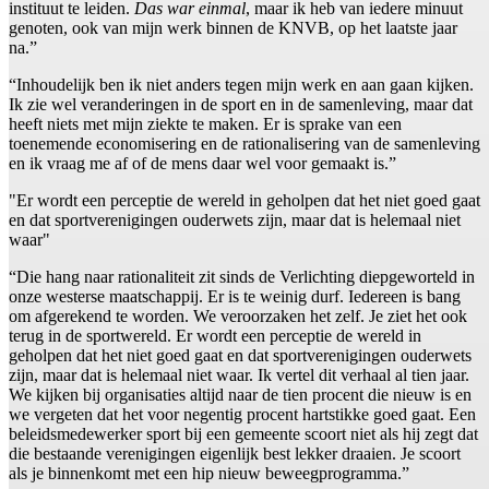
instituut te leiden.
Das war einmal
, maar ik heb van iedere minuut
genoten, ook van mijn werk binnen de KNVB, op het laatste jaar
na.”
“Inhoudelijk ben ik niet anders tegen mijn werk en aan gaan kijken.
Ik zie wel veranderingen in de sport en in de samenleving, maar dat
heeft niets met mijn ziekte te maken. Er is sprake van een
toenemende economisering en de rationalisering van de samenleving
en ik vraag me af of de mens daar wel voor gemaakt is.”
"Er wordt een perceptie de wereld in geholpen dat het niet goed gaat
en dat sportverenigingen ouderwets zijn, maar dat is helemaal niet
waar"
“Die hang naar rationaliteit zit sinds de Verlichting diepgeworteld in
onze westerse maatschappij. Er is te weinig durf. Iedereen is bang
om afgerekend te worden. We veroorzaken het zelf. Je ziet het ook
terug in de sportwereld. Er wordt een perceptie de wereld in
geholpen dat het niet goed gaat en dat sportverenigingen ouderwets
zijn, maar dat is helemaal niet waar. Ik vertel dit verhaal al tien jaar.
We kijken bij organisaties altijd naar de tien procent die nieuw is en
we vergeten dat het voor negentig procent hartstikke goed gaat. Een
beleidsmedewerker sport bij een gemeente scoort niet als hij zegt dat
die bestaande verenigingen eigenlijk best lekker draaien. Je scoort
als je binnenkomt met een hip nieuw beweegprogramma.”