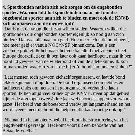
4. Sportbonden maken zich ook zorgen om de ongebonden
sporter. Waarom lukt het sportbonden maar niet om die
ongebonden sporter aan zich te binden en moet ook de KNVB
zich aanpassen aan de nieuwe tijd?
“Dat is niet de vraag die ik zou willen stellen. Waarom willen die
sportbonden die ongebonden sporter eigenlijk zo nodig aan zich
binden? Dat gaat allemaal om geld. Hoe meer leden de bond heeft,
hoe meer geld er vanuit NOC*NSF binnenkomt. Dat is een
vreemde prikkel. Ik heb naast het voetbal altijd met vrienden heel
Europa doorgefietst en ik ben later ook gaan hardlopen, maar ik ben
nooit lid geweest van de wielerbond of van de atletiekunie. Ik kon
prima zonder, waarom zou ik me bij zo’n bond aan moeten sluiten?”
“Laat mensen toch gewoon zichzelf organiseren, en laat de bond
lekker zijn eigen ding doen. De bond organiseert competities en
faciliteert clubs om mensen in georganiseerd verband te laten
sporten. Ik heb altijd veel kritiek op de KNVB, maar op dat gebied
zijn er de afgelopen twee à drie jaar wel enorme stappen voorwaarts
gezet. Het beeld van de boetebond verdwijnt langzamerhand en het
wordt steeds meer de bond die helpt en die kant moet je ook op.”
"Niemand in het amateurvoetbal heeft om herstructurering van het
jeugdvoetbal gevraagd. Het komt voort uit een behoefte van het
Betaalde Voetbal"