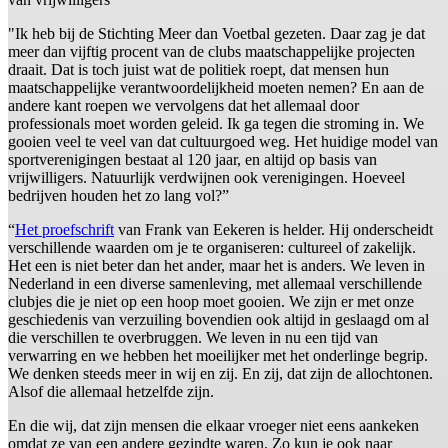
"Ik heb bij de Stichting Meer dan Voetbal gezeten. Daar zag je dat
meer dan vijftig procent van de clubs maatschappelijke projecten
draait. Dat is toch juist wat de politiek roept, dat mensen hun
maatschappelijke verantwoordelijkheid moeten nemen? En aan de
andere kant roepen we vervolgens dat het allemaal door
professionals moet worden geleid. Ik ga tegen die stroming in. We
gooien veel te veel van dat cultuurgoed weg. Het huidige model van
sportverenigingen bestaat al 120 jaar, en altijd op basis van
vrijwilligers. Natuurlijk verdwijnen ook verenigingen. Hoeveel
bedrijven houden het zo lang vol?”
“
Het proefschrift
van Frank van Eekeren is helder. Hij onderscheidt
verschillende waarden om je te organiseren: cultureel of zakelijk.
Het een is niet beter dan het ander, maar het is anders. We leven in
Nederland in een diverse samenleving, met allemaal verschillende
clubjes die je niet op een hoop moet gooien. We zijn er met onze
geschiedenis van verzuiling bovendien ook altijd in geslaagd om al
die verschillen te overbruggen. We leven in nu een tijd van
verwarring en we hebben het moeilijker met het onderlinge begrip.
We denken steeds meer in wij en zij. En zij, dat zijn de allochtonen.
Alsof die allemaal hetzelfde zijn.
En die wij, dat zijn mensen die elkaar vroeger niet eens aankeken
omdat ze van een andere gezindte waren. Zo kun je ook naar