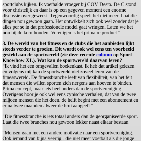
sportclubs kijken. Ik voetbalde vroeger bij COV Desto. De C stond
voor christelijk en daar is op een gegeven moment een enorme
discussie over geweest. Tegenwoordig speelt het niet meer. Laat die
dingen nou gewoon gaan. Het ontwikkelt zich ook wel zonder dat je
alles per se in dat professionele model gaat wringen. Laten we het
nou bij de kern houden. Verenigen is het primaire product.”
3. De wereld van het fitness en de clubs die het aanbieden lijkt
steeds verder te groeien. Dit wordt ook wel eens ten voorbeeld
gesteld aan de sportwereld (zie deze recente
column
op Sport
Knowhow XL). Wat kan de sportwereld daarvan leren?
“Ik vind het een omgevallen boekenkast. Ik heb dat artikel gelezen
en volgens mij kan de sportwereld niet zoveel leren van de
fitnesswereld. De fitnessbranche leeft van flexibiliteit, van het feit
dat mensen die willen sporten zich nergens aan hoeven te binden.
Prima concept, maar iets heel anders dan de sportvereniging.
Overigens hoor je ook wel eens cynische verhalen, dat van de twee
miljoen mensen die het doen, de helft begint met een abonnement en
er na twee maanden alweer de brui aangeeft.”
"Die fitnessbranche is iets totaal anders dan de georganiseerde sport.
Laat die twee branches nou gewoon lekker naast elkaar bestaan"
“Mensen gaan met een andere motivatie naar een sportvereniging.
Ook iemand van bijna veertig - die niet meer voetbalt als die jonge