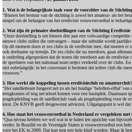
1. Wat is de belangrijkste taak voor de voorzitter van de Stichti
“Binnen het bestuur van de stichting is zowel het amateur- als het be
simpel om de belangen van het eredivisie vrouwenvoetbal te behartig
2. Wat zijn de primaire doelstellingen van de Stichting Eredivis
“Onze doelstelling is om binnen drie jaar een volwaardige competitie 
nieuwe clubs zullen die ontvangen – maar die subsidie wordt jaarlijk
Op dit moment doen er zes clubs in de eredivisie mee, dat moeten er 
ook deelname op termijn. De zes clubs die nu meedoen, gaan allemaal d
is onderling afgesproken dat de teams die meedoen aan de eredivisie 
de speelsters van het nationaal team netjes verdeeld over de clubs. E
niet onbelangrijk: in het convenant is besloten dat iedere club die me
vrouwen.”
3. Hoe werkt die koppeling tussen eredivisieclub en amateurclub
“Het satellietteam fungeert net zo als het huidige ‘beloften-elftal’ va
terugkomen of nog net tekort komen voor een basisplek. Daarnaast spel
jeugdopleiding van de satellietclub vaak als jeugdopleiding voor de er
kiest. De KNVB geeft desgewenst adviezen. Uitgangspunt is wel dat 
4. Hoe staat het vrouwenvoetbal in Nederland er vergeleken met 
“Qua niveau hebben we wel wat in te halen ten opzichte van bijvoorbe
verder. In Brazilië en de Verenigde Staten is vrouwenvoetbal een hele
voor het EK in 2009. Dat kan nog een hele kluif worden. Maar ik ben 