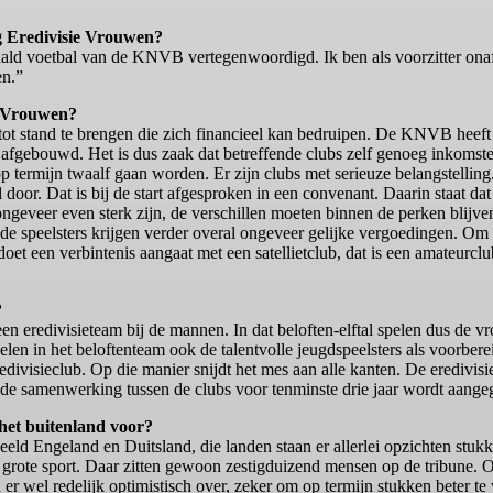
ng Eredivisie Vrouwen?
taald voetbal van de KNVB vertegenwoordigd. Ik ben als voorzitter onafh
en.”
ie Vrouwen?
tot stand te brengen die zich financieel kan bedruipen. De KNVB heeft d
s afgebouwd. Het is dus zaak dat betreffende clubs zelf genoeg inkomste
op termijn twaalf gaan worden. Er zijn clubs met serieuze belangstell
oor. Dat is bij de start afgesproken in een convenant. Daarin staat dat
ongeveer even sterk zijn, de verschillen moeten binnen de perken blijve
n de speelsters krijgen verder overal ongeveer gelijke vergoedingen. O
edoet een verbintenis aangaat met een satellietclub, dat is een amateurc
?
n een eredivisieteam bij de mannen. In dat beloften-elftal spelen dus de v
en in het beloftenteam ook de talentvolle jeugdspeelsters als voorbere
edivisieclub. Op die manier snijdt het mes aan alle kanten. De eredivisi
de samenwerking tussen de clubs voor tenminste drie jaar wordt aange
het buitenland voor?
eld Engeland en Duitsland, die landen staan er allerlei opzichten stuk
 grote sport. Daar zitten gewoon zestigduizend mensen op de tribune. On
er wel redelijk optimistisch over, zeker om op termijn stukken beter t