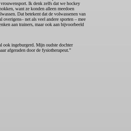
 vrouwensport. Ik denk zelfs dat we hockey
r knokken, want ze konden alleen meedoen
volwassen. Dat betekent dat de volwassenen van
l overigens– net als veel andere sporten – mee
denken aan trainers, maar ook aan bijvoorbeeld
bal ook ingeburgerd. Mijn oudste dochter
haar afgeraden door de fysiotherapeut.”