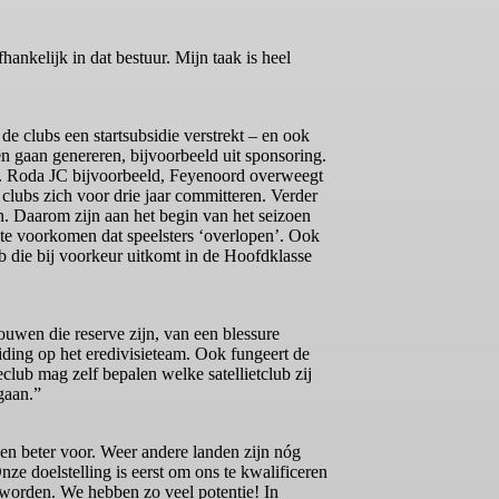
ankelijk in dat bestuur. Mijn taak is heel
e clubs een startsubsidie verstrekt – en ook
n gaan genereren, bijvoorbeeld uit sponsoring.
ing. Roda JC bijvoorbeeld, Feyenoord overweegt
 clubs zich voor drie jaar committeren. Verder
n. Daarom zijn aan het begin van het seizoen
m te voorkomen dat speelsters ‘overlopen’. Ook
lub die bij voorkeur uitkomt in de Hoofdklasse
rouwen die reserve zijn, van een blessure
iding op het eredivisieteam. Ook fungeert de
eclub mag zelf bepalen welke satellietclub zij
gaan.”
ken beter voor. Weer andere landen zijn nóg
ze doelstelling is eerst om ons te kwalificeren
e worden. We hebben zo veel potentie! In