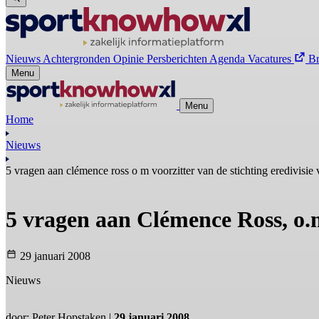
Nieuws
Achtergronden
Opinie
Persberichten
Agenda
Vacatures
B
Menu
Menu
Home
Nieuws
5 vragen aan clémence ross o m voorzitter van de stichting eredivisi
5 vragen aan Clémence Ross, o.m
29 januari 2008
Nieuws
door: Peter Hopstaken |
29 januari 2008