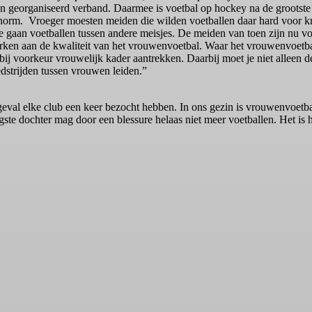
 georganiseerd verband. Daarmee is voetbal op hockey na de grootste
oei enorm. Vroeger moesten meiden die wilden voetballen daar hard voo
te gaan voetballen tussen andere meisjes. De meiden van toen zijn nu 
merken aan de kwaliteit van het vrouwenvoetbal. Waar het vrouwenvoetba
 bij voorkeur vrouwelijk kader aantrekken. Daarbij moet je niet alleen 
edstrijden tussen vrouwen leiden.”
er geval elke club een keer bezocht hebben. In ons gezin is vrouwenvoet
ngste dochter mag door een blessure helaas niet meer voetballen. Het is 