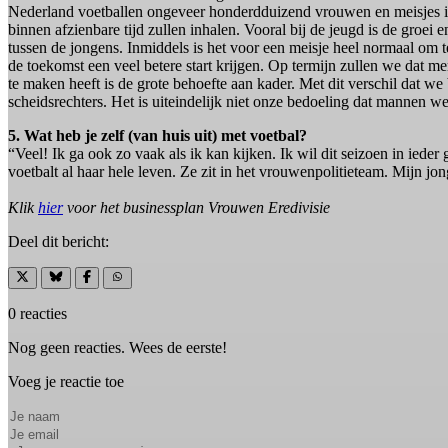
Nederland voetballen ongeveer honderdduizend vrouwen en meisjes in
binnen afzienbare tijd zullen inhalen. Vooral bij de jeugd is de gr
tussen de jongens. Inmiddels is het voor een meisje heel normaal om 
de toekomst een veel betere start krijgen. Op termijn zullen we dat 
te maken heeft is de grote behoefte aan kader. Met dit verschil dat we
scheidsrechters. Het is uiteindelijk niet onze bedoeling dat mannen w
5. Wat heb je zelf (van huis uit) met voetbal?
“Veel! Ik ga ook zo vaak als ik kan kijken. Ik wil dit seizoen in ied
voetbalt al haar hele leven. Ze zit in het vrouwenpolitieteam. Mijn jo
Klik
hier
voor het businessplan Vrouwen Eredivisie
Deel dit bericht:
0 reacties
Nog geen reacties. Wees de eerste!
Voeg je reactie toe