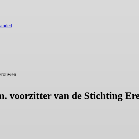
randed
e vrouwen
. voorzitter van de Stichting Er