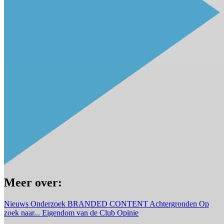
Meer over:
Nieuws
Onderzoek
BRANDED CONTENT
Achtergronden
Op
zoek naar...
Eigendom van de Club
Opinie