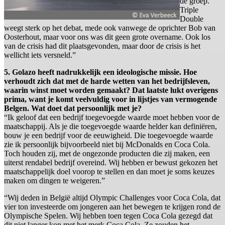
de groep.
Triple
Double
weegt sterk op het debat, mede ook vanwege de oprichter Bob van
Oosterhout, maar voor ons was dit geen grote overname. Ook los
van de crisis had dit plaatsgevonden, maar door de crisis is het
wellicht iets versneld.”
5. Golazo heeft nadrukkelijk een ideologische missie. Hoe
verhoudt zich dat met de harde wetten van het bedrijfsleven,
waarin winst moet worden gemaakt? Dat laatste lukt overigens
prima, want je komt veelvuldig voor in lijstjes van vermogende
Belgen. Wat doet dat persoonlijk met je?
“Ik geloof dat een bedrijf toegevoegde waarde moet hebben voor de
maatschappij. Als je die toegevoegde waarde helder kan definiëren,
bouw je een bedrijf voor de eeuwigheid. Die toegevoegde waarde
zie ik persoonlijk bijvoorbeeld niet bij McDonalds en Coca Cola.
Toch houden zij, met de ongezonde producten die zij maken, een
uiterst rendabel bedrijf overeind. Wij hebben er bewust gekozen het
maatschappelijk doel voorop te stellen en dan moet je soms keuzes
maken om dingen te weigeren.”
“Wij deden in België altijd Olympic Challenges voor Coca Cola, dat
vier ton investeerde om jongeren aan het bewegen te krijgen rond de
Olympische Spelen. Wij hebben toen tegen Coca Cola gezegd dat
dit niet langer kon met het merk Coca Cola. Ze zouden het