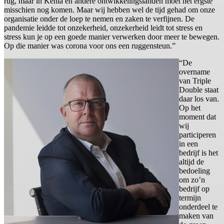
rug, maar in Kenia en andere ontwikkelingslanden moet het ergste
misschien nog komen. Maar wij hebben wel de tijd gehad om onze
organisatie onder de loep te nemen en zaken te verfijnen. De
pandemie leidde tot onzekerheid, onzekerheid leidt tot stress en
stress kun je op een goede manier verwerken door meer te bewegen.
Op die manier was corona voor ons een ruggensteun.”
“De
overname
van Triple
Double staat
daar los van.
Op het
moment dat
wij
participeren
in een
bedrijf is het
altijd de
bedoeling
om zo’n
bedrijf op
termijn
onderdeel te
maken van