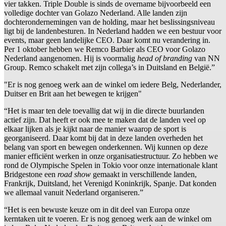
vier takken. Triple Double is sinds de overname bijvoorbeeld een
volledige dochter van Golazo Nederland. Alle landen zijn
dochterondernemingen van de holding, maar het beslissingsniveau
ligt bij de landenbesturen. In Nederland hadden we een bestuur voor
events, maar geen landelijke CEO. Daar komt nu verandering in.
Per 1 oktober hebben we Remco Barbier als CEO voor Golazo
Nederland aangenomen. Hij is voormalig
head of branding
van NN
Group. Remco schakelt met zijn collega’s in Duitsland en België.”
"Er is nog genoeg werk aan de winkel om iedere Belg, Nederlander,
Duitser en Brit aan het bewegen te krijgen"
“Het is maar ten dele toevallig dat wij in die directe buurlanden
actief zijn. Dat heeft er ook mee te maken dat de landen veel op
elkaar lijken als je kijkt naar de manier waarop de sport is
georganiseerd. Daar komt bij dat in deze landen overheden het
belang van sport en bewegen onderkennen. Wij kunnen op deze
manier efficiënt werken in onze organisatiestructuur. Zo hebben we
rond de Olympische Spelen in Tokio voor onze internationale klant
Bridgestone een
road show
gemaakt in verschillende landen,
Frankrijk, Duitsland, het Verenigd Koninkrijk, Spanje. Dat konden
we allemaal vanuit Nederland organiseren.”
“Het is een bewuste keuze om in dit deel van Europa onze
kerntaken uit te voeren. Er is nog genoeg werk aan de winkel om