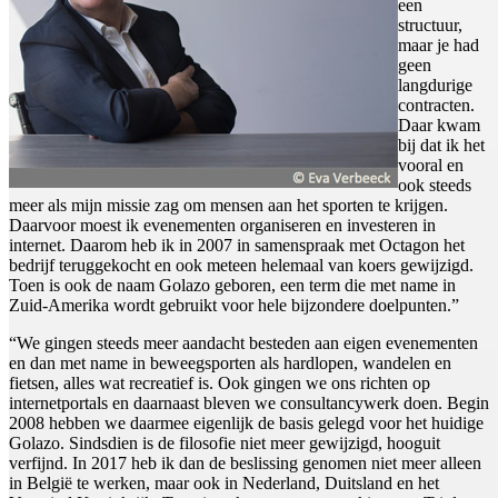
een
structuur,
maar je had
geen
langdurige
contracten.
Daar kwam
bij dat ik het
vooral en
ook steeds
meer als mijn missie zag om mensen aan het sporten te krijgen.
Daarvoor moest ik evenementen organiseren en investeren in
internet. Daarom heb ik in 2007 in samenspraak met Octagon het
bedrijf teruggekocht en ook meteen helemaal van koers gewijzigd.
Toen is ook de naam Golazo geboren, een term die met name in
Zuid-Amerika wordt gebruikt voor hele bijzondere doelpunten.”
“We gingen steeds meer aandacht besteden aan eigen evenementen
en dan met name in beweegsporten als hardlopen, wandelen en
fietsen, alles wat recreatief is. Ook gingen we ons richten op
internetportals en daarnaast bleven we consultancywerk doen. Begin
2008 hebben we daarmee eigenlijk de basis gelegd voor het huidige
Golazo. Sindsdien is de filosofie niet meer gewijzigd, hooguit
verfijnd. In 2017 heb ik dan de beslissing genomen niet meer alleen
in België te werken, maar ook in Nederland, Duitsland en het