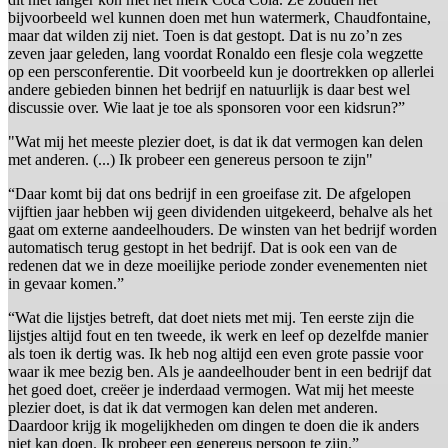
bijvoorbeeld wel kunnen doen met hun watermerk, Chaudfontaine,
maar dat wilden zij niet. Toen is dat gestopt. Dat is nu zo’n zes
zeven jaar geleden, lang voordat Ronaldo een flesje cola wegzette
op een persconferentie. Dit voorbeeld kun je doortrekken op allerlei
andere gebieden binnen het bedrijf en natuurlijk is daar best wel
discussie over. Wie laat je toe als sponsoren voor een kidsrun?”
"Wat mij het meeste plezier doet, is dat ik dat vermogen kan delen
met anderen. (...) Ik probeer een genereus persoon te zijn"
“Daar komt bij dat ons bedrijf in een groeifase zit. De afgelopen
vijftien jaar hebben wij geen dividenden uitgekeerd, behalve als het
gaat om externe aandeelhouders. De winsten van het bedrijf worden
automatisch terug gestopt in het bedrijf. Dat is ook een van de
redenen dat we in deze moeilijke periode zonder evenementen niet
in gevaar komen.”
“Wat die lijstjes betreft, dat doet niets met mij. Ten eerste zijn die
lijstjes altijd fout en ten tweede, ik werk en leef op dezelfde manier
als toen ik dertig was. Ik heb nog altijd een even grote passie voor
waar ik mee bezig ben. Als je aandeelhouder bent in een bedrijf dat
het goed doet, creëer je inderdaad vermogen. Wat mij het meeste
plezier doet, is dat ik dat vermogen kan delen met anderen.
Daardoor krijg ik mogelijkheden om dingen te doen die ik anders
niet kan doen. Ik probeer een genereus persoon te zijn.”