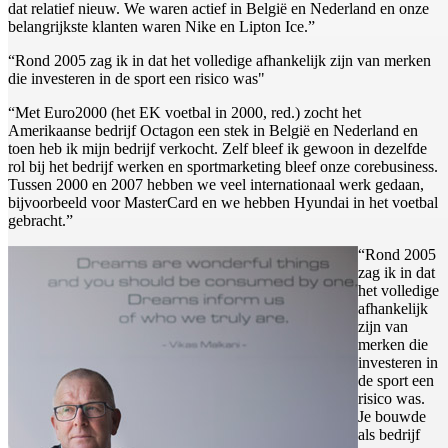
dat relatief nieuw. We waren actief in België en Nederland en onze
belangrijkste klanten waren Nike en Lipton Ice.”
“Rond 2005 zag ik in dat het volledige afhankelijk zijn van merken
die investeren in de sport een risico was"
“Met Euro2000 (het EK voetbal in 2000, red.) zocht het
Amerikaanse bedrijf Octagon een stek in België en Nederland en
toen heb ik mijn bedrijf verkocht. Zelf bleef ik gewoon in dezelfde
rol bij het bedrijf werken en sportmarketing bleef onze corebusiness.
Tussen 2000 en 2007 hebben we veel internationaal werk gedaan,
bijvoorbeeld voor MasterCard en we hebben Hyundai in het voetbal
gebracht.”
“Rond 2005
zag ik in dat
het volledige
afhankelijk
zijn van
merken die
investeren in
de sport een
risico was.
Je bouwde
als bedrijf