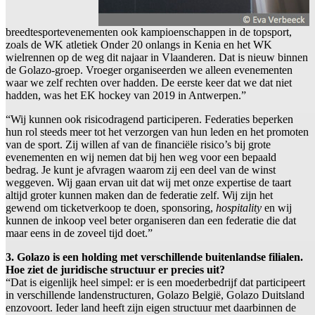
breedtesportevenementen ook kampioenschappen in de topsport,
zoals de WK atletiek Onder 20 onlangs in Kenia en het WK
wielrennen op de weg dit najaar in Vlaanderen. Dat is nieuw binnen
de Golazo-groep. Vroeger organiseerden we alleen evenementen
waar we zelf rechten over hadden. De eerste keer dat we dat niet
hadden, was het EK hockey van 2019 in Antwerpen.”
“Wij kunnen ook risicodragend participeren. Federaties beperken
hun rol steeds meer tot het verzorgen van hun leden en het promoten
van de sport. Zij willen af van de financiële risico’s bij grote
evenementen en wij nemen dat bij hen weg voor een bepaald
bedrag. Je kunt je afvragen waarom zij een deel van de winst
weggeven. Wij gaan ervan uit dat wij met onze expertise de taart
altijd groter kunnen maken dan de federatie zelf. Wij zijn het
gewend om ticketverkoop te doen, sponsoring,
hospitality
en wij
kunnen de inkoop veel beter organiseren dan een federatie die dat
maar eens in de zoveel tijd doet.”
3. Golazo is een holding met verschillende buitenlandse filialen.
Hoe ziet de juridische structuur er precies uit?
“Dat is eigenlijk heel simpel: er is een moederbedrijf dat participeert
in verschillende landenstructuren, Golazo België, Golazo Duitsland
enzovoort. Ieder land heeft zijn eigen structuur met daarbinnen de