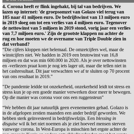
4. Corona heeft er flink ingehakt, bij tal van bedrijven. We
lazen op internet: 'de groepsomzet van Golazo viel terug van
105 naar 41 miljoen euro. De bedrijfswinst van 13 miljoen euro
in 2019 sloeg om tot een verlies van 4 miljoen euro. Tegenover
de nettowinst van 5 miljoen in 2019 stond, vorig jaar een verlies
van 7,7 miljoen euro.' Zijn de grootste klappen nu achter de
rug en hoe moeten we de overname van Triple Double zien in
dat verband?
“Die cijfers kloppen niet helemaal. De omzetcijfers wel, maar de
winstcijfers niet. We hadden in 2019 een brutowinst van 16,8
miljoen en dat was min 600.000 in 2020. Als je over nettowinsten
en -verliezen praat kom je nog iets lager uit, maar die tellen niet in
het cashresultaat. Dit jaar verwachten we af te sluiten op 70 procent
van ons resultaat in 2019.”
"De pandemie leidde tot onzekerheid, onzekerheid leidt tot stress en
stress kun je op een goede manier verwerken door meer te bewegen.
Op die manier was corona voor ons een ruggensteun"
“We hebben dit jaar natuurlijk geen evenementen gehad. Golazo is
in de afgelopen zestien maanden een ander bedrijf geworden. We
hebben sterk geïnvesteerd in bedrijfswelzijn. Een
blessing in
disguise
wil ik het niet noemen als je ziet hoeveel mensen sterven
vanwege corona. In West-Europa is misschien het ergste achter de