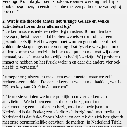
Verenigd Koninkrijk. Toen is ook onze samenwerking met Triple
double begonnen, in eerste instantie met een participatie van vijftig
procent.”
2. Wat is die filosofie achter het
huidige
Golazo en welke
activiteiten horen daar allemaal bij?
“De kernmissie is iedereen elke dag minstens 30 minuten laten
bewegen, liefst meer en dat hebben we iets verruimd naar een
gezonde leefstijl. Het bewegen moet worden gecombineerd met
voldoende slaap en gezonde voeding. Dat fysieke welzijn en ook
andere vormen van welzijn hebben raakpunten met wat wij doen:
mentaal, sociaal, maatschappelijk en bedrijfswelzijn. Wij proberen
impact te hebben op het fysiek welzijn en daar die andere vier ook
niet bij te vergeten.”
"Vroeger organiseerden we alleen evenementen waar we zelf
rechten over hadden. De eerste keer dat we dat niet hadden, was het
EK hockey van 2019 in Antwerpen"
“Die missie vertalen we in de praktijk naar vier takken van
activiteiten. We hebben een tak die zich bezighoudt met
evenementen; een tak die zich bezighoudt met bedrijven, in
Nederland is dat Peak4; een tak die zich bezighoudt met media, in
Nederland is dat Arko Sports Media; en een tak die zich bezighoudt
met onze oorspronkelijke activiteit, de merken, in Nederland Triple