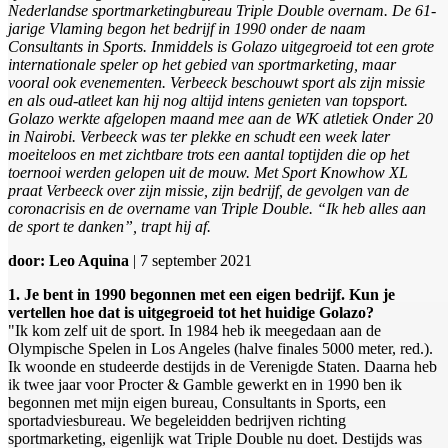
Nederlandse sportmarketingbureau Triple Double overnam. De 61-
jarige Vlaming begon het bedrijf in 1990 onder de naam
Consultants in Sports. Inmiddels is Golazo uitgegroeid tot een grote
internationale speler op het gebied van sportmarketing, maar
vooral ook evenementen. Verbeeck beschouwt sport als zijn missie
en als oud-atleet kan hij nog altijd intens genieten van topsport.
Golazo werkte afgelopen maand mee aan de WK atletiek Onder 20
in Nairobi. Verbeeck was ter plekke en schudt een week later
moeiteloos en met zichtbare trots een aantal toptijden die op het
toernooi werden gelopen uit de mouw. Met Sport Knowhow XL
praat Verbeeck over zijn missie, zijn bedrijf, de gevolgen van de
coronacrisis en de overname van Triple Double. “Ik heb alles aan
de sport te danken”, trapt hij af.
door: Leo Aquina
| 7 september 2021
1. Je bent in 1990 begonnen met een eigen bedrijf. Kun je
vertellen hoe dat is uitgegroeid tot het huidige Golazo?
"Ik kom zelf uit de sport. In 1984 heb ik meegedaan aan de
Olympische Spelen in Los Angeles (halve finales 5000 meter, red.).
Ik woonde en studeerde destijds in de Verenigde Staten. Daarna heb
ik twee jaar voor Procter & Gamble gewerkt en in 1990 ben ik
begonnen met mijn eigen bureau, Consultants in Sports, een
sportadviesbureau. We begeleidden bedrijven richting
sportmarketing, eigenlijk wat Triple Double nu doet. Destijds was