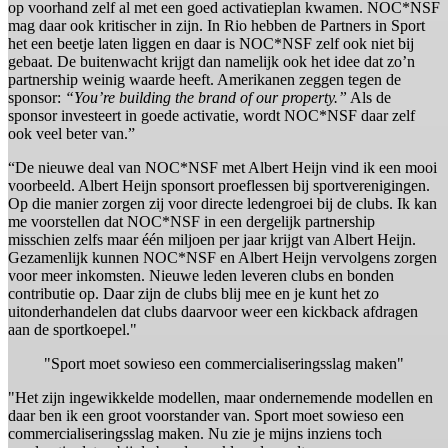
op voorhand zelf al met een goed activatieplan kwamen. NOC*NSF
mag daar ook kritischer in zijn. In Rio hebben de Partners in Sport
het een beetje laten liggen en daar is NOC*NSF zelf ook niet bij
gebaat. De buitenwacht krijgt dan namelijk ook het idee dat zo’n
partnership weinig waarde heeft. Amerikanen zeggen tegen de
sponsor:
“You’re building the brand of our property.”
Als de
sponsor investeert in goede activatie, wordt NOC*NSF daar zelf
ook veel beter van.”
“De nieuwe deal van NOC*NSF met Albert Heijn vind ik een mooi
voorbeeld. Albert Heijn sponsort proeflessen bij sportverenigingen.
Op die manier zorgen zij voor directe ledengroei bij de clubs. Ik kan
me voorstellen dat NOC*NSF in een dergelijk partnership
misschien zelfs maar één miljoen per jaar krijgt van Albert Heijn.
Gezamenlijk kunnen NOC*NSF en Albert Heijn vervolgens zorgen
voor meer inkomsten. Nieuwe leden leveren clubs en bonden
contributie op. Daar zijn de clubs blij mee en je kunt het zo
uitonderhandelen dat clubs daarvoor weer een kickback afdragen
aan de sportkoepel."
"Sport moet sowieso een commercialiseringsslag maken"
"Het zijn ingewikkelde modellen, maar ondernemende modellen en
daar ben ik een groot voorstander van. Sport moet sowieso een
commercialiseringsslag maken. Nu zie je mijns inziens toch