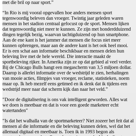
met die bril op naar sport.”
“In Rio is mij vooral opgevallen hoe anders mensen sport
tegenwoordig beleven dan vroeger. Twintig jaar geleden waren
mensen in het stadion centraal gefocust op de sport. Mensen lijken
dat tegenwoordig niet meer te kunnen. Ze zijn met honderdduizend
dingen tegelijk bezig, waarvan tachtigduizend op hun smartphone.
Aan de ene kant is het jammer dat mensen die focus niet meer
kunnen opbrengen, maar aan de andere kant is het ook heel mooi.
Er is een schat aan informatie beschikbaar en mensen delen hun
beleving live met de hele wereld. Die interactie maakt de
sportbeleving rijker. In Amerika zijn ze op dat gebied al veel verder.
Bij de Chicago Bulls hangt een megascherm van 3,5 miljoen dollar.
Daarop is allerlei informatie over de wedstrijd te zien, herhalingen
van mooie acties, filmpjes van vroeger, reclame, statistieken, noem
maar op. Ik heb mezelf eens getimed en ik denk dat ik tijdens een
wedstrijd meer naar dat scherm kijk dan naar het veld.”
"Door de digitalisering is ons vak intelligent geworden. Alles wat
we doen is meetbaar en dat is voor een goede marketeer echt
watertanden"
"Is dat het walhalla van de sportmarketeer? Niet zozeer het feit dat al
mensen al die informatie en die beleving kunnen delen, wel dat het
allemaal digitaal en meetbaar is. Toen ik in 1993 begon als