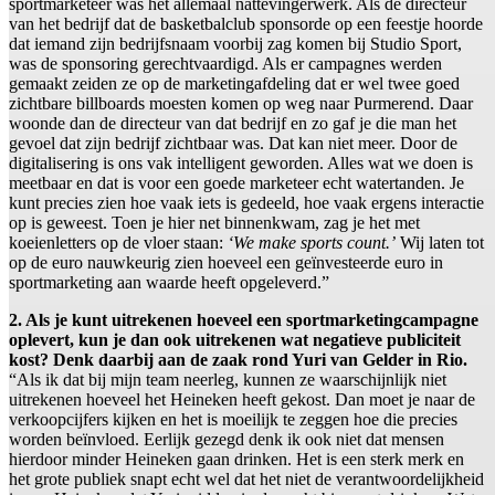
sportmarketeer was het allemaal nattevingerwerk. Als de directeur
van het bedrijf dat de basketbalclub sponsorde op een feestje hoorde
dat iemand zijn bedrijfsnaam voorbij zag komen bij Studio Sport,
was de sponsoring gerechtvaardigd. Als er campagnes werden
gemaakt zeiden ze op de marketingafdeling dat er wel twee goed
zichtbare billboards moesten komen op weg naar Purmerend. Daar
woonde dan de directeur van dat bedrijf en zo gaf je die man het
gevoel dat zijn bedrijf zichtbaar was. Dat kan niet meer. Door de
digitalisering is ons vak intelligent geworden. Alles wat we doen is
meetbaar en dat is voor een goede marketeer echt watertanden. Je
kunt precies zien hoe vaak iets is gedeeld, hoe vaak ergens interactie
op is geweest. Toen je hier net binnenkwam, zag je het met
koeienletters op de vloer staan:
‘We make sports count.’
Wij laten tot
op de euro nauwkeurig zien hoeveel een geïnvesteerde euro in
sportmarketing aan waarde heeft opgeleverd.”
2. Als je kunt uitrekenen hoeveel een sportmarketingcampagne
oplevert, kun je dan ook uitrekenen wat negatieve publiciteit
kost? Denk daarbij aan de zaak rond Yuri van Gelder in Rio.
“Als ik dat bij mijn team neerleg, kunnen ze waarschijnlijk niet
uitrekenen hoeveel het Heineken heeft gekost. Dan moet je naar de
verkoopcijfers kijken en het is moeilijk te zeggen hoe die precies
worden beïnvloed. Eerlijk gezegd denk ik ook niet dat mensen
hierdoor minder Heineken gaan drinken. Het is een sterk merk en
het grote publiek snapt echt wel dat het niet de verantwoordelijkheid