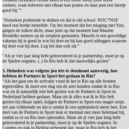
creëren, waar iedereen met elkaar kan praten en daar past een biertje
goed bij.’“
“Heineken probeerde te duiken en dat is
old school
. NOC*NSF
deed een beetje hetzelfde. Op het moment dat het misging met Yuri,
gingen de luiken dicht, maar juist op dat moment had Maurits
Hendriks meteen op de zeepkist gemoeten. Maurits is een geweldige
vakman hij is goed in wat hij doet en hij kan goed uitleggen waarom
hij doet wat hij doet. Leg het dan ook uit.”
"Als je vier jaar lang hebt geïnvesteerd in je partnership, moet je op
de Spelen oogsten. (..) In Rio heb ik dat nauwelijks gezien"
3. Heineken was volgens jou iets te dominant aanwezig, hoe
hebben de Partners in Sport het gedaan in Rio?
“Als het gaat om de activatie vond ik het in Rio op alle fronten
tegenvallen. Ik moet een slag om de arm houden omdat ik in Rio
was en ik natuurlijk niet heb gezien wat de Partners in Sport in
Nederland hebben gedaan. Maar als ik alles wat ik in Rio heb
gezien bij elkaar optel, krijgen de Partners in Sport een mager zesje,
net aan voldoende en dat is omdat ik een optimistisch mens ben. Een
deel van de Partners in Sport leek er mentaal niet meer helemaal bij,
omdat ze er na Rio mee ophouden. Maar als je vier jaar lang hebt
geïnvesteerd in je partnership, moet je op de Spelen oogsten. In
Londen en ook in Beijing gebeurde dat, maar in Rio heb ik het