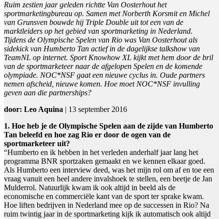
Ruim zestien jaar geleden richtte Van Oosterhout het
sportmarketingbureau op. Samen met Norberth Korsmit en Michel
van Grunsven bouwde hij Triple Double uit tot een van de
marktleiders op het gebied van sportmarketing in Nederland.
Tijdens de Olympische Spelen van Rio was Van Oosterhout als
sidekick van Humberto Tan actief in de dagelijkse talkshow van
TeamNL op internet. Sport Knowhow XL kijkt met hem door de bril
van de sportmarketeer naar de afgelopen Spelen en de komende
olympiade. NOC*NSF gaat een nieuwe cyclus in. Oude partners
nemen afscheid, nieuwe komen. Hoe moet NOC*NSF invulling
geven aan die partnerships?
door: Leo Aquina
| 13 september 2016
1. Hoe heb je de Olympische Spelen aan de zijde van Humberto
Tan beleefd en hoe zag Rio er door de ogen van de
sportmarketeer uit?
“Humberto en ik hebben in het verleden anderhalf jaar lang het
programma BNR sportzaken gemaakt en we kennen elkaar goed.
Als Humberto een interview deed, was het mijn rol om af en toe een
vraag vanuit een heel andere invalshoek te stellen, een beetje de Jan
Mulderrol. Natuurlijk kwam ik ook altijd in beeld als de
economische en commerciële kant van de sport ter sprake kwam.
Hoe liften bedrijven in Nederland mee op de successen in Rio? Na
ruim twintig jaar in de sportmarketing kijk ik automatisch ook altijd