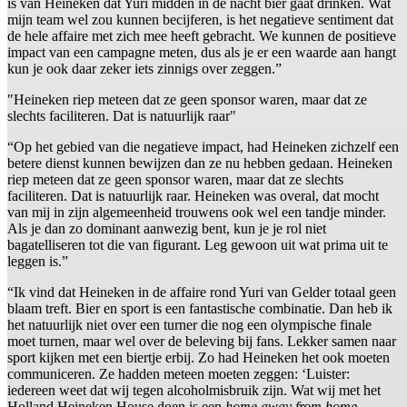
is van Heineken dat Yuri midden in de nacht bier gaat drinken. Wat
mijn team wel zou kunnen becijferen, is het negatieve sentiment dat
de hele affaire met zich mee heeft gebracht. We kunnen de positieve
impact van een campagne meten, dus als je er een waarde aan hangt
kun je ook daar zeker iets zinnigs over zeggen.”
"Heineken riep meteen dat ze geen sponsor waren, maar dat ze
slechts faciliteren. Dat is natuurlijk raar"
“Op het gebied van die negatieve impact, had Heineken zichzelf een
betere dienst kunnen bewijzen dan ze nu hebben gedaan. Heineken
riep meteen dat ze geen sponsor waren, maar dat ze slechts
faciliteren. Dat is natuurlijk raar. Heineken was overal, dat mocht
van mij in zijn algemeenheid trouwens ook wel een tandje minder.
Als je dan zo dominant aanwezig bent, kun je je rol niet
bagatelliseren tot die van figurant. Leg gewoon uit wat prima uit te
leggen is.”
“Ik vind dat Heineken in de affaire rond Yuri van Gelder totaal geen
blaam treft. Bier en sport is een fantastische combinatie. Dan heb ik
het natuurlijk niet over een turner die nog een olympische finale
moet turnen, maar wel over de beleving bij fans. Lekker samen naar
sport kijken met een biertje erbij. Zo had Heineken het ook moeten
communiceren. Ze hadden meteen moeten zeggen: ‘Luister:
iedereen weet dat wij tegen alcoholmisbruik zijn. Wat wij met het
Holland Heineken House doen is een
home away from home