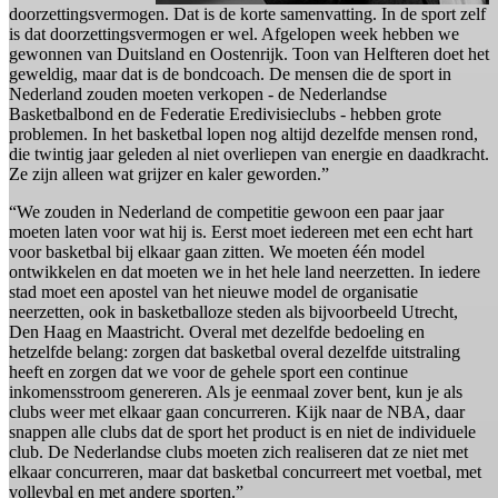
doorzettingsvermogen. Dat is de korte samenvatting. In de sport zelf
is dat doorzettingsvermogen er wel. Afgelopen week hebben we
gewonnen van Duitsland en Oostenrijk. Toon van Helfteren doet het
geweldig, maar dat is de bondcoach. De mensen die de sport in
Nederland zouden moeten verkopen - de Nederlandse
Basketbalbond en de Federatie Eredivisieclubs - hebben grote
problemen. In het basketbal lopen nog altijd dezelfde mensen rond,
die twintig jaar geleden al niet overliepen van energie en daadkracht.
Ze zijn alleen wat grijzer en kaler geworden.”
“We zouden in Nederland de competitie gewoon een paar jaar
moeten laten voor wat hij is. Eerst moet iedereen met een echt hart
voor basketbal bij elkaar gaan zitten. We moeten één model
ontwikkelen en dat moeten we in het hele land neerzetten. In iedere
stad moet een apostel van het nieuwe model de organisatie
neerzetten, ook in basketballoze steden als bijvoorbeeld Utrecht,
Den Haag en Maastricht. Overal met dezelfde bedoeling en
hetzelfde belang: zorgen dat basketbal overal dezelfde uitstraling
heeft en zorgen dat we voor de gehele sport een continue
inkomensstroom genereren. Als je eenmaal zover bent, kun je als
clubs weer met elkaar gaan concurreren. Kijk naar de NBA, daar
snappen alle clubs dat de sport het product is en niet de individuele
club. De Nederlandse clubs moeten zich realiseren dat ze niet met
elkaar concurreren, maar dat basketbal concurreert met voetbal, met
volleybal en met andere sporten.”