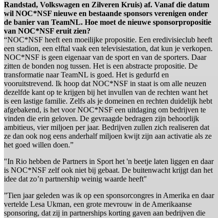
Randstad, Volkswagen en Zilveren Kruis) af. Vanaf die datum
wil NOC*NSF nieuwe en bestaande sponsors verenigen onder
de banier van TeamNL. Hoe moet de nieuwe sponsorpropositie
van NOC*NSF eruit zien?
“NOC*NSF heeft een moeilijke propositie. Een eredivisieclub heeft
een stadion, een elftal vaak een televisiestation, dat kun je verkopen.
NOC*NSF is geen eigenaar van de sport en van de sporters. Daar
zitten de bonden nog tussen. Het is een abstracte propositie. De
transformatie naar TeamNL is goed. Het is gedurfd en
vooruitstrevend. Ik hoop dat NOC*NSF in staat is om alle neuzen
dezelfde kant op te krijgen bij het invullen van de rechten want het
is een lastige familie. Zelfs als je domeinen en rechten duidelijk hebt
afgebakend, is het voor NOC*NSF een uitdaging om bedrijven te
vinden die erin geloven. De gevraagde bedragen zijn behoorlijk
ambitieus, vier miljoen per jaar. Bedrijven zullen zich realiseren dat
ze dan ook nog eens anderhalf miljoen kwijt zijn aan activatie als ze
het goed willen doen.”
"In Rio hebben de Partners in Sport het 'n beetje laten liggen en daar
is NOC*NSF zelf ook niet bij gebaat. De buitenwacht krijgt dan het
idee dat zo’n partnership weinig waarde heeft"
”Tien jaar geleden was ik op een sponsorcongres in Amerika en daar
vertelde Lesa Ukman, een grote mevrouw in de Amerikaanse
sponsoring, dat zij in partnerships korting gaven aan bedrijven die