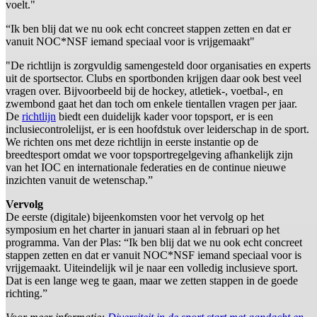
voelt."
“Ik ben blij dat we nu ook echt concreet stappen zetten en dat er
vanuit NOC*NSF iemand speciaal voor is vrijgemaakt"
"De richtlijn is zorgvuldig samengesteld door organisaties en experts
uit de sportsector. Clubs en sportbonden krijgen daar ook best veel
vragen over. Bijvoorbeeld bij de hockey, atletiek-, voetbal-, en
zwembond gaat het dan toch om enkele tientallen vragen per jaar.
De
richtlijn
biedt een duidelijk kader voor topsport, er is een
inclusiecontrolelijst, er is een hoofdstuk over leiderschap in de sport.
We richten ons met deze richtlijn in eerste instantie op de
breedtesport omdat we voor topsportregelgeving afhankelijk zijn
van het IOC en internationale federaties en de continue nieuwe
inzichten vanuit de wetenschap.”
Vervolg
De eerste (digitale) bijeenkomsten voor het vervolg op het
symposium en het charter in januari staan al in februari op het
programma. Van der Plas: “Ik ben blij dat we nu ook echt concreet
stappen zetten en dat er vanuit NOC*NSF iemand speciaal voor is
vrijgemaakt. Uiteindelijk wil je naar een volledig inclusieve sport.
Dat is een lange weg te gaan, maar we zetten stappen in de goede
richting.”