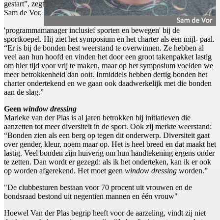
gestart”, zegt
Sam de Vor,
'programmamanager inclusief sporten en bewegen' bij de
sportkoepel. Hij ziet het symposium en het charter als een mijl- paal.
“Er is bij de bonden best weerstand te overwinnen. Ze hebben al
veel aan hun hoofd en vinden het door een groot takenpakket lastig
om hier tijd voor vrij te maken, maar op het symposium voelden we
meer betrokkenheid dan ooit. Inmiddels hebben dertig bonden het
charter ondertekend en we gaan ook daadwerkelijk met die bonden
aan de slag.”
Geen
window dressing
Marieke van der Plas is al jaren betrokken bij initiatieven die
aanzetten tot meer diversiteit in de sport. Ook zij merkte weerstand:
“Bonden zien als een berg op tegen dit onderwerp. Diversiteit gaat
over gender, kleur, noem maar op. Het is heel breed en dat maakt het
lastig. Veel bonden zijn huiverig om hun handtekening ergens onder
te zetten. Dan wordt er gezegd: als ik het onderteken, kan ik er ook
op worden afgerekend. Het moet geen
window dressing
worden.”
"De clubbesturen bestaan voor 70 procent uit vrouwen en de
bondsraad bestond uit negentien mannen en één vrouw"
Hoewel Van der Plas begrip heeft voor de aarzeling, vindt zij niet