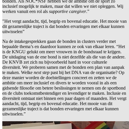
bonden. Als NOC*NSF hebben we de ambitie om de sport zo
inclusief mogelijk te maken, maar dat willen we niet opleggen. Wij
werken vanuit een rol als
supportive caregiver
.”
"Het vergt aandacht, tijd, begrip en bovenal educatie. Het mooie van
dit gezamenlijke traject is dat bonden ervaringen met elkaar kunnen
uitwisselen”
Na de intakegesprekken gaan de bonden in clusters verder met
bepaalde thema’s en daardoor kunnen ze ook van elkaar leren. “Het
is de KNGU gelukt om meer vrouwen in de bondsraad te krijgen.
De uitdaging van de ene bond is niet dezelfde als die van de andere.
De KNVB zet zich nu bijvoorbeeld hard in voor culturele
diversiteit. We proberen samen met de bonden een plan van aanpak
te maken. Welke
next step
past bij het DNA van de organisatie? Op
deze manier worden de doelstellingen concreet en zetten we de
ambitie om meer inclusief en divers te worden vooral in als een
gidsende filosofie om betere beslissingen te nemen om de sportbond
en de clubs toekomstbestendiger en levendiger te maken. Inclusie en
diversiteit ontstaat niet binnen een paar dagen of maanden. Het vergt
aandacht, tijd, begrip en bovenal educatie. Het mooie van dit
gezamenlijke traject is dat bonden ervaringen met elkaar kunnen
uitwisselen.”