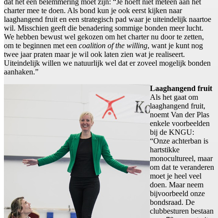
dat het een belemmering moet zijn: “Je hoeft niet meteen aan het
charter mee te doen. Als bond kun je ook eerst kijken naar
laaghangend fruit en een strategisch pad waar je uiteindelijk naartoe
wil. Misschien geeft die benadering sommige bonden meer lucht.
We hebben bewust wel gekozen om het charter nu door te zetten,
om te beginnen met een
coalition of the willing
, want je kunt nog
twee jaar praten maar je wil ook laten zien wat je realiseert.
Uiteindelijk willen we natuurlijk wel dat er zoveel mogelijk bonden
aanhaken.”
Laaghangend fruit
Als het gaat om
laaghangend fruit,
noemt Van der Plas
enkele voorbeelden
bij de KNGU:
“Onze achterban is
hartstikke
monocultureel, maar
om dat te veranderen
moet je heel veel
doen. Maar neem
bijvoorbeeld onze
bondsraad. De
clubbesturen bestaan