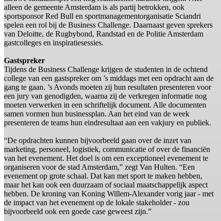
alleen de gemeente Amsterdam is als partij betrokken, ook
sportsponsor Red Bull en sportmanagementorganisatie Sciandri
spelen een rol bij de Business Challenge. Daarnaast geven sprekers
van Deloitte, de Rugbybond, Randstad en de Politie Amsterdam
gastcolleges en inspiratiesessies.
Gastspreker
Tijdens de Business Challenge krijgen de studenten in de ochtend
college van een gastspreker om ’s middags met een opdracht aan de
gang te gaan. ’s Avonds moeten zij hun resultaten presenteren voor
een jury van genodigden, waarna zij de verkregen informatie nog
moeten verwerken in een schriftelijk document. Alle documenten
samen vormen hun businessplan. Aan het eind van de week
presenteren de teams hun eindresultaat aan een vakjury en publiek.
“De opdrachten kunnen bijvoorbeeld gaan over de inzet van
marketing, personeel, logistiek, communicatie of over de financiën
van het evenement. Het doel is om een exceptioneel evenement te
organiseren voor de stad Amsterdam,” zegt Van Hulten. “Een
evenement op grote schaal. Dat kan met sport te maken hebben,
maar het kan ook een duurzaam of sociaal maatschappelijk aspect
hebben. De kroning van Koning Willem-Alexander vorig jaar - met
de impact van het evenement op de lokale stakeholder - zou
bijvoorbeeld ook een goede case geweest zijn.”