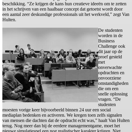
beschikking. “Ze krijgen de kans hun creatieve ideeën om te zetten
in het schrijven van een haalbaar concept dat getoetst wordt door
een aantal zeer deskundige professionals uit het werkveld,” zegt Van
Hulten.
De studenten
worden in de
Business
Challenge ook
dit jaar op de
proef gesteld
met
onverwachte
opdrachten en
onvoorziene
omstandigheden
die om een
snelle oplossing
vragen. “De
studenten
moesten vorige keer bijvoorbeeld binnen 24 uur een social
mediaplan bedenken en activeren. We kregen toen zelfs signalen
van mensen die dachten dat de opdracht echt was,” haalt Van Hulten
terug. Nog meer dan bij de eerdere managementgame, moet het
nieuwe simulatiespel een nog realistischer karakter krijgen. Niet