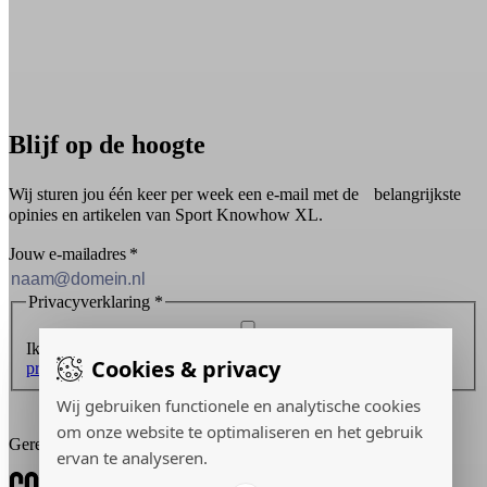
Blijf op de hoogte
Wij sturen jou één keer per week een e-mail met de belangrijkste
opinies en artikelen van Sport Knowhow XL.
Jouw e-mailadres
*
Privacyverklaring
*
Ik ontvang graag de nieuwsbrief en ga akkoord met de
Cookies & privacy
privacyverklaring
.
Wij gebruiken functionele en analytische cookies
Inschrijven
om onze website te optimaliseren en het gebruik
Gerealiseerd door:
ervan te analyseren.