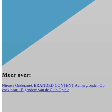
Meer over:
Nieuws
Onderzoek
BRANDED CONTENT
Achtergronden
Op
zoek naar...
Eigendom van de Club
Opinie