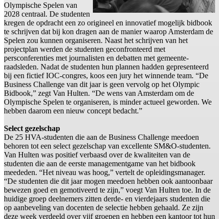
Olympische Spelen van
2028 centraal. De studenten
kregen de opdracht een zo origineel en innovatief mogelijk bidbook
te schrijven dat bij kon dragen aan de manier waarop Amsterdam de
Spelen zou kunnen organiseren. Naast het schrijven van het
projectplan werden de studenten geconfronteerd met
persconferenties met journalisten en debatten met gemeente-
raadsleden. Nadat de studenten hun plannen hadden gepresenteerd
bij een fictief IOC-congres, koos een jury het winnende team. “De
Business Challenge van dit jaar is geen vervolg op het Olympic
Bidbook,” zegt Van Hulten. “De wens van Amsterdam om de
Olympische Spelen te organiseren, is minder actueel geworden. We
hebben daarom een nieuw concept bedacht.”
Select gezelschap
De 25 HVA-studenten die aan de Business Challenge meedoen
behoren tot een select gezelschap van excellente SM&O-studenten.
Van Hulten was positief verbaasd over de kwaliteiten van de
studenten die aan de eerste managementgame van het bidbook
meededen. “Het niveau was hoog,” vertelt de opleidingsmanager.
“De studenten die dit jaar mogen meedoen hebben ook aantoonbaar
bewezen goed en gemotiveerd te zijn,” voegt Van Hulten toe. In de
huidige groep deelnemers zitten derde- en vierdejaars studenten die
op aanbeveling van docenten de selectie hebben gehaald. Ze zijn
deze week verdeeld over vijf groepen en hebben een kantoor tot hun