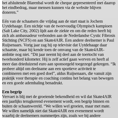
het afsluitende Blarenbal wordt de cheque gepresenteerd met daarop
het eindbedrag, maar mensen kunnen via de website blijven
doneren.”
Eén van de schaatsers die vrijdag aan de start staat is Jochem
Uytdehaage. Een nichtje van de tweevoudig Olympisch kampioen
(Salt Lake City, 2002) lijdt aan de ziekte en om die reden heeft hij
zich als ambassadeur verbonden aan de Nederlandse Cystic Fibrosis
Stichting (NCFS) en aan Skate4AIR. Een andere deelnemer is Paul
Ruijsenaars. Vorig jaar zag hij op televisie dat Uytdehaage daar
schaatste, maar hij kende toen de omvang van de Skate4AIR-
ambitie nog niet. “Dit jaar neemt hij deel aan de toertocht van
tweehonderd kilometer. Hij is zelf actief gaan werven en heeft al
meer dan drieduizend euro aan sponsorgeld toegezegd gekregen. “Ik
probeer altijd om deelname aan een sportieve activiteit te
combineren met een goed doel”, aldus Ruijsenaars, die vanuit zijn
praktijk voor therapie en coaching continu het belang van bewegen
en een goede ademhaling benadrukt.
Een begrip
Vervaet is blij met de groeiende bekendheid en wil dat Skate4AIR
een jaarlijks terugkerend evenement wordt, een begrip binnen en
buiten de schaatswereld. “We willen wel groeien, maar met mate.
We willen namelijk niet dat Skate4AIR een evenement wordt
waarbij de deelnemers nummertjes zijn, zoals we bij andere