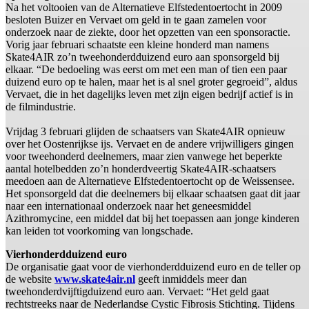
Na het voltooien van de Alternatieve Elfstedentoertocht in 2009
besloten Buizer en Vervaet om geld in te gaan zamelen voor
onderzoek naar de ziekte, door het opzetten van een sponsoractie.
Vorig jaar februari schaatste een kleine honderd man namens
Skate4AIR zo’n tweehonderdduizend euro aan sponsorgeld bij
elkaar. “De bedoeling was eerst om met een man of tien een paar
duizend euro op te halen, maar het is al snel groter gegroeid”, aldus
Vervaet, die in het dagelijks leven met zijn eigen bedrijf actief is in
de filmindustrie.
Vrijdag 3 februari glijden de schaatsers van Skate4AIR opnieuw
over het Oostenrijkse ijs. Vervaet en de andere vrijwilligers gingen
voor tweehonderd deelnemers, maar zien vanwege het beperkte
aantal hotelbedden zo’n honderdveertig Skate4AIR-schaatsers
meedoen aan de Alternatieve Elfstedentoertocht op de Weissensee.
Het sponsorgeld dat die deelnemers bij elkaar schaatsen gaat dit jaar
naar een internationaal onderzoek naar het geneesmiddel
Azithromycine, een middel dat bij het toepassen aan jonge kinderen
kan leiden tot voorkoming van longschade.
Vierhonderdduizend euro
De organisatie gaat voor de vierhonderdduizend euro en de teller op
de website
www.skate4air.nl
geeft inmiddels meer dan
tweehonderdvijftigduizend euro aan. Vervaet: “Het geld gaat
rechtstreeks naar de Nederlandse Cystic Fibrosis Stichting. Tijdens