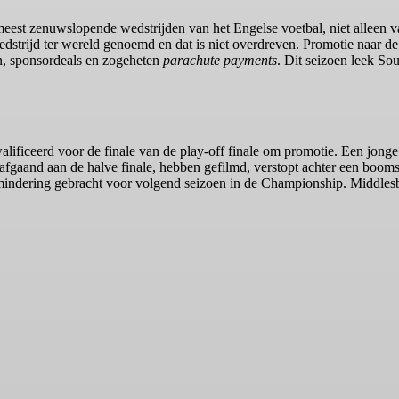
eest zenuwslopende wedstrijden van het Engelse voetbal, niet alleen 
dstrijd ter wereld genoemd en dat is niet overdreven. Promotie naar de
n, sponsordeals en zogeheten
parachute payments
. Dit seizoen leek So
lificeerd voor de finale van de play-off finale om promotie. Een jo
gaand aan de halve finale, hebben gefilmd, verstopt achter een boomsta
mindering gebracht voor volgend seizoen in de Championship. Middlesb