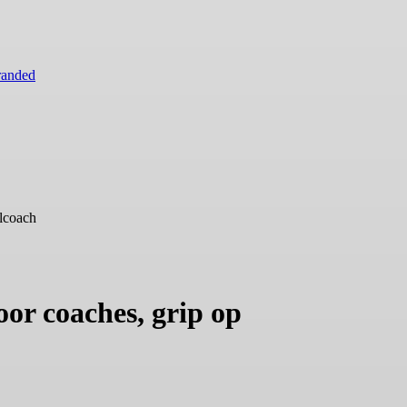
randed
lcoach
or coaches, grip op