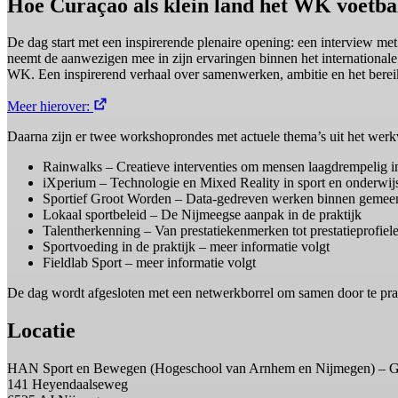
Hoe Curaçao als klein land het WK voetba
De dag start met een inspirerende plenaire opening: een interview m
neemt de aanwezigen mee in zijn ervaringen binnen het internationale v
WK. Een inspirerend verhaal over samenwerken, ambitie en het berei
Meer hierover:
Daarna zijn er twee workshoprondes met actuele thema’s uit het werkv
Rainwalks – Creatieve interventies om mensen laagdrempelig i
iXperium – Technologie en Mixed Reality in sport en onderwij
Sportief Groot Worden – Data-gedreven werken binnen gemee
Lokaal sportbeleid – De Nijmeegse aanpak in de praktijk
Talentherkenning – Van prestatiekenmerken tot prestatieprofiel
Sportvoeding in de praktijk – meer informatie volgt
Fieldlab Sport – meer informatie volgt
De dag wordt afgesloten met een netwerkborrel om samen door te pra
Locatie
HAN Sport en Bewegen (Hogeschool van Arnhem en Nijmegen) – 
141 Heyendaalseweg