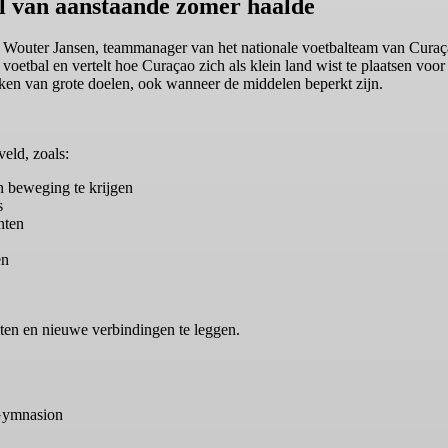
l van aanstaande zomer haalde
et Wouter Jansen, teammanager van het nationale voetbalteam van Curaç
oetbal en vertelt hoe Curaçao zich als klein land wist te plaatsen voor
ken van grote doelen, ook wanneer de middelen beperkt zijn.
eld, zoals:
n beweging te krijgen
s
nten
en
ten en nieuwe verbindingen te leggen.
Gymnasion