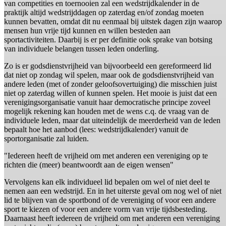
van competities en toernooien zal een wedstrijdkalender in de
praktijk altijd wedstrijddagen op zaterdag en/of zondag moeten
kunnen bevatten, omdat dit nu eenmaal bij uitstek dagen zijn waarop
mensen hun vrije tijd kunnen en willen besteden aan
sportactiviteiten. Daarbij is er per definitie ook sprake van botsing
van individuele belangen tussen leden onderling.
Zo is er godsdienstvrijheid van bijvoorbeeld een gereformeerd lid
dat niet op zondag wil spelen, maar ook de godsdienstvrijheid van
andere leden (met of zonder geloofsovertuiging) die misschien juist
niet op zaterdag willen of kunnen spelen. Het mooie is juist dat een
verenigingsorganisatie vanuit haar democratische principe zoveel
mogelijk rekening kan houden met de wens c.q. de vraag van de
individuele leden, maar dat uiteindelijk de meerderheid van de leden
bepaalt hoe het aanbod (lees: wedstrijdkalender) vanuit de
sportorganisatie zal luiden.
"Iedereen heeft de vrijheid om met anderen een vereniging op te
richten die (meer) beantwoordt aan de eigen wensen"
Vervolgens kan elk individueel lid bepalen om wel of niet deel te
nemen aan een wedstrijd. En in het uiterste geval om nog wel of niet
lid te blijven van de sportbond of de vereniging of voor een andere
sport te kiezen of voor een andere vorm van vrije tijdsbesteding.
Daarnaast heeft iedereen de vrijheid om met anderen een vereniging