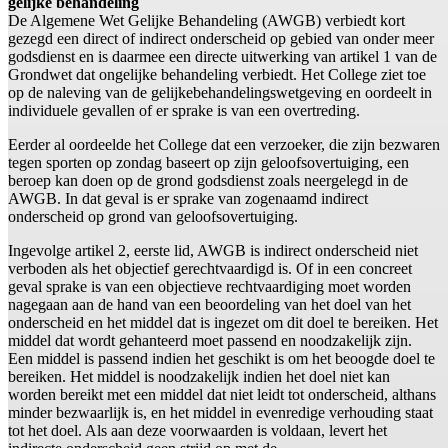
gelijke behandeling
De Algemene Wet Gelijke Behandeling (AWGB) verbiedt kort
gezegd een direct of indirect onderscheid op gebied van onder meer
godsdienst en is daarmee een directe uitwerking van artikel 1 van de
Grondwet dat ongelijke behandeling verbiedt. Het College ziet toe
op de naleving van de gelijkebehandelingswetgeving en oordeelt in
individuele gevallen of er sprake is van een overtreding.
Eerder al oordeelde het College dat een verzoeker, die zijn bezwaren
tegen sporten op zondag baseert op zijn geloofsovertuiging, een
beroep kan doen op de grond godsdienst zoals neergelegd in de
AWGB. In dat geval is er sprake van zogenaamd indirect
onderscheid op grond van geloofsovertuiging.
Ingevolge artikel 2, eerste lid, AWGB is indirect onderscheid niet
verboden als het objectief gerechtvaardigd is. Of in een concreet
geval sprake is van een objectieve rechtvaardiging moet worden
nagegaan aan de hand van een beoordeling van het doel van het
onderscheid en het middel dat is ingezet om dit doel te bereiken. Het
middel dat wordt gehanteerd moet passend en noodzakelijk zijn.
Een middel is passend indien het geschikt is om het beoogde doel te
bereiken. Het middel is noodzakelijk indien het doel niet kan
worden bereikt met een middel dat niet leidt tot onderscheid, althans
minder bezwaarlijk is, en het middel in evenredige verhouding staat
tot het doel. Als aan deze voorwaarden is voldaan, levert het