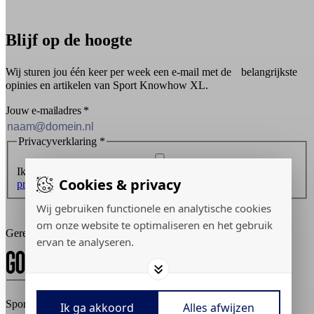
Blijf op de hoogte
Wij sturen jou één keer per week een e-mail met de belangrijkste
opinies en artikelen van Sport Knowhow XL.
Jouw e-mailadres
*
Privacyverklaring
*
Ik ontvang graag de nieuwsbrief en ga akkoord met de
Cookies & privacy
privacyverklaring
.
Wij gebruiken functionele en analytische cookies
Inschrijven
om onze website te optimaliseren en het gebruik
Gerealiseerd door:
ervan te analyseren.
Sport Knowhow XL © 2026
Ik ga akkoord
Alles afwijzen