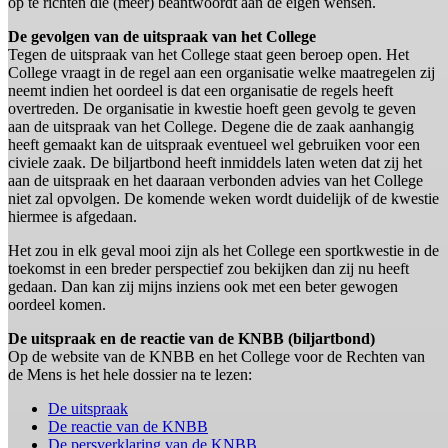
op te richten die (meer) beantwoordt aan de eigen wensen.
De gevolgen van de uitspraak van het College
Tegen de uitspraak van het College staat geen beroep open. Het
College vraagt in de regel aan een organisatie welke maatregelen zij
neemt indien het oordeel is dat een organisatie de regels heeft
overtreden. De organisatie in kwestie hoeft geen gevolg te geven
aan de uitspraak van het College. Degene die de zaak aanhangig
heeft gemaakt kan de uitspraak eventueel wel gebruiken voor een
civiele zaak. De biljartbond heeft inmiddels laten weten dat zij het
aan de uitspraak en het daaraan verbonden advies van het College
niet zal opvolgen. De komende weken wordt duidelijk of de kwestie
hiermee is afgedaan.
Het zou in elk geval mooi zijn als het College een sportkwestie in de
toekomst in een breder perspectief zou bekijken dan zij nu heeft
gedaan. Dan kan zij mijns inziens ook met een beter gewogen
oordeel komen.
De uitspraak en de reactie van de KNBB (biljartbond)
Op de website van de KNBB en het College voor de Rechten van
de Mens is het hele dossier na te lezen:
De uitspraak
De reactie van de KNBB
De persverklaring van de KNBB