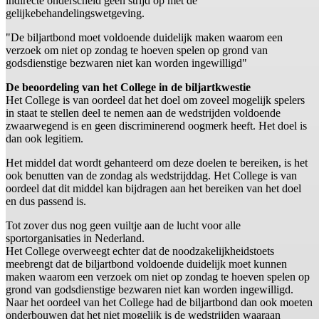
indirecte onderscheid geen strijd op met de
gelijkebehandelingswetgeving.
"De biljartbond moet voldoende duidelijk maken waarom een
verzoek om niet op zondag te hoeven spelen op grond van
godsdienstige bezwaren niet kan worden ingewilligd"
De beoordeling van het College in de biljartkwestie
Het College is van oordeel dat het doel om zoveel mogelijk spelers
in staat te stellen deel te nemen aan de wedstrijden voldoende
zwaarwegend is en geen discriminerend oogmerk heeft. Het doel is
dan ook legitiem.
Het middel dat wordt gehanteerd om deze doelen te bereiken, is het
ook benutten van de zondag als wedstrijddag. Het College is van
oordeel dat dit middel kan bijdragen aan het bereiken van het doel
en dus passend is.
Tot zover dus nog geen vuiltje aan de lucht voor alle
sportorganisaties in Nederland.
Het College overweegt echter dat de noodzakelijkheidstoets
meebrengt dat de biljartbond voldoende duidelijk moet kunnen
maken waarom een verzoek om niet op zondag te hoeven spelen op
grond van godsdienstige bezwaren niet kan worden ingewilligd.
Naar het oordeel van het College had de biljartbond dan ook moeten
onderbouwen dat het niet mogelijk is de wedstrijden waaraan