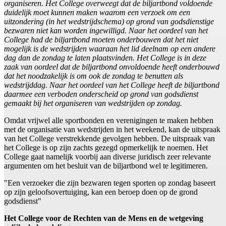
organiseren. Het College overweegt dat de biljartbond voldoende
duidelijk moet kunnen maken waarom een verzoek om een
uitzondering (in het wedstrijdschema) op grond van godsdienstige
bezwaren niet kan worden ingewilligd. Naar het oordeel van het
College had de biljartbond moeten onderbouwen dat het niet
mogelijk is de wedstrijden waaraan het lid deelnam op een andere
dag dan de zondag te laten plaatsvinden. Het College is in deze
zaak van oordeel dat de biljartbond onvoldoende heeft onderbouwd
dat het noodzakelijk is om ook de zondag te benutten als
wedstrijddag. Naar het oordeel van het College heeft de biljartbond
daarmee een verboden onderscheid op grond van godsdienst
gemaakt bij het organiseren van wedstrijden op zondag.
Omdat vrijwel alle sportbonden en verenigingen te maken hebben
met de organisatie van wedstrijden in het weekend, kan de uitspraak
van het College verstrekkende gevolgen hebben. De uitspraak van
het College is op zijn zachts gezegd opmerkelijk te noemen. Het
College gaat namelijk voorbij aan diverse juridisch zeer relevante
argumenten om het besluit van de biljartbond wel te legitimeren.
"Een verzoeker die zijn bezwaren tegen sporten op zondag baseert
op zijn geloofsovertuiging, kan een beroep doen op de grond
godsdienst"
Het College voor de Rechten van de Mens en de wetgeving