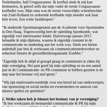
Nederlandse, half Uruguayaanse. Ik korfbal sinds ik mij kan
herinneren, ik geloof zelfs dat mijn vader de eerste Uruguayaanse
korfballer was. Mijn oma was de eerste vrouwelijke scheidsrechter
van Zuid-Holland en zodoende korfbalde mijn moeder ook haar
hele leven. Een echte familiesport."
"Ik studeerde Sportmanagement aan de Academie voor Sportstudies
in Den Haag. Tegenwoordig heet de opleiding Sportkunde, wat
eigenlijk veel interessanter klinkt. Halverwege januari 2015
behaalde ik mijn diploma, waarna ik eigenlijk constant in de
communicatie en marketing aan het werk was. Sinds een kleine
anderhalf jaar ben ik werkzaam als communicatiemedewerker en
redacteur binnen de gezondheidsorganisatie ZonMw."
"Eigenlijk heb ik altijd al gezegd graag in commissies te zitten bij
mijn vereniging. Het past goed bij mijn opleiding en na een aantal
jaar in de Communicatie- en PR-commissie te hebben gezeten is de
stap naar het bestuur vrij snel gezet."
"Wij zijn eindverantwoordelijk voor een breed tal van onderwerpen,
van sponsoring en social media tot evenementen en aanwas van
nieuwe spelers en speelsters"
2. Welke taken heb je binnen het bestuur van je vereniging?
"Ik ben werkzaam als bestuurslid communicatie & PR bij mijn