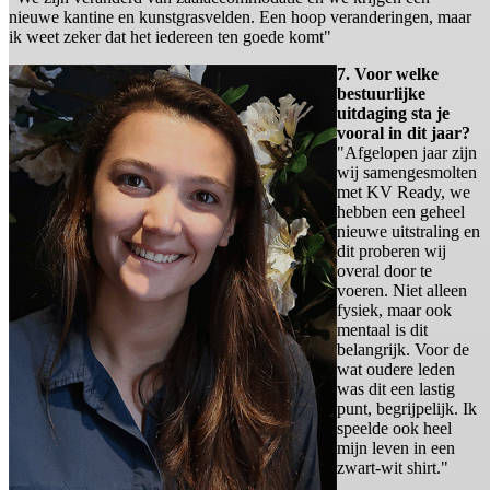
nieuwe kantine en kunstgrasvelden. Een hoop veranderingen, maar
ik weet zeker dat het iedereen ten goede komt"
7. Voor welke
bestuurlijke
uitdaging sta je
vooral in dit jaar?
"Afgelopen jaar zijn
wij samengesmolten
met KV Ready, we
hebben een geheel
nieuwe uitstraling en
dit proberen wij
overal door te
voeren. Niet alleen
fysiek, maar ook
mentaal is dit
belangrijk. Voor de
wat oudere leden
was dit een lastig
punt, begrijpelijk. Ik
speelde ook heel
mijn leven in een
zwart-wit shirt."