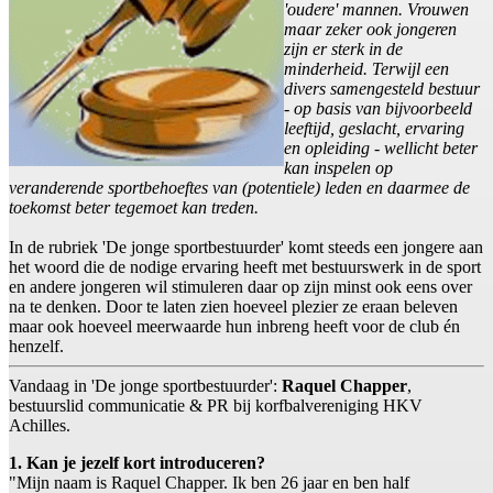
'oudere' mannen. Vrouwen
maar zeker ook jongeren
zijn er sterk in de
minderheid. Terwijl een
divers samengesteld bestuur
- op basis van bijvoorbeeld
leeftijd, geslacht, ervaring
en opleiding - wellicht beter
kan inspelen op
veranderende sportbehoeftes van (potentiele) leden en daarmee de
toekomst beter tegemoet kan treden.
In de rubriek 'De jonge sportbestuurder' komt steeds een jongere aan
het woord die de nodige ervaring heeft met bestuurswerk in de sport
en andere jongeren wil stimuleren daar op zijn minst ook eens over
na te denken. Door te laten zien hoeveel plezier ze eraan beleven
maar ook hoeveel meerwaarde hun inbreng heeft voor de club én
henzelf.
Vandaag in 'De jonge sportbestuurder':
Raquel Chapper
,
bestuurslid communicatie & PR bij korfbalvereniging HKV
Achilles.
1. Kan je jezelf kort introduceren?
"Mijn naam is Raquel Chapper. Ik ben 26 jaar en ben half