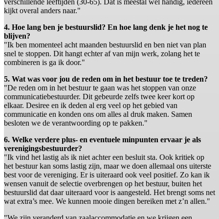
verschillende leeftijden (30-65). Dat is meestal wel handig, iedereen
kijkt overal anders naar."
4. Hoe lang ben je bestuurslid? En hoe lang denk je het nog te
blijven?
"Ik ben momenteel acht maanden bestuurslid en ben niet van plan
snel te stoppen. Dit hangt echter af van mijn werk, zolang het te
combineren is ga ik door."
5. Wat was voor jou de reden om in het bestuur toe te treden?
"De reden om in het bestuur te gaan was het stoppen van onze
communicatiebestuurder. Dit gebeurde zelfs twee keer kort op
elkaar. Desiree en ik deden al erg veel op het gebied van
communicatie en konden ons om alles al druk maken. Samen
besloten we de verantwoording op te pakken."
6. Welke verdere plus- en eventuele minpunten ervaar je als
verenigingsbestuurder?
"Ik vind het lastig als ik niet achter een besluit sta. Ook kritiek op
het bestuur kan soms lastig zijn, maar we doen allemaal ons uiterste
best voor de vereniging. Er is uiteraard ook veel positief. Zo kan ik
wensen vanuit de selectie overbrengen op het bestuur, buiten het
bestuurslid dat daar uiteraard voor is aangesteld. Het brengt soms net
wat extra’s mee. We kunnen mooie dingen bereiken met z’n allen."
"We zijn veranderd van zaalaccommodatie en we krijgen een