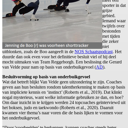
meer een
sporter in dat
grijze
gebied.
Iemand waar
twijfels over
bestonden
met tijden
die zeker
niet
uitblonken, zoals de Boo aangeeft in de
NOS Schaatspodcast
. Het
duurde dan ook even voor het definitieve besluit viel of hij deel
mocht uitmaken van Team Reggeborgh. Een beslissing die Gerard
van Velde puur nam op basis van onderbuikgevoel (
AD
).
Besluitvorming op basis van onderbuikgevoel
Wat dat betreft blijkt Van Velde geen uitzondering te zijn. Coaches
geven aan hun besluiten rondom talentherkenning te maken op basis
van impliciete kennis en ‘instinct’ (Roberts et al., 2019). Dat klinkt
nogal mysterieus, want welke informatie gebruiken ze dan, en hoe?
Om daar inzicht in te krijgen werden 24 topcoaches geïnterviewd uit
het boksen, judo en taekwondo (Roberts et al., 2020). Daaruit
kwamen vier thema’s naar voren die de basis lijken te vormen voor
het onderbuikgevoel.
"Door 'voorbeelden' te herkennen, kunnen coaches steeds beter