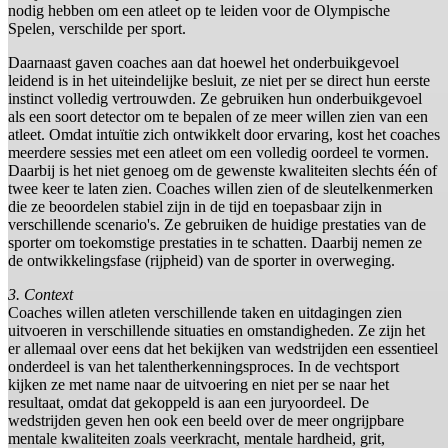
nodig hebben om een atleet op te leiden voor de Olympische
Spelen, verschilde per sport.
Daarnaast gaven coaches aan dat hoewel het onderbuikgevoel
leidend is in het uiteindelijke besluit, ze niet per se direct hun eerste
instinct volledig vertrouwden. Ze gebruiken hun onderbuikgevoel
als een soort detector om te bepalen of ze meer willen zien van een
atleet. Omdat intuïtie zich ontwikkelt door ervaring, kost het coaches
meerdere sessies met een atleet om een volledig oordeel te vormen.
Daarbij is het niet genoeg om de gewenste kwaliteiten slechts één of
twee keer te laten zien. Coaches willen zien of de sleutelkenmerken
die ze beoordelen stabiel zijn in de tijd en toepasbaar zijn in
verschillende scenario's. Ze gebruiken de huidige prestaties van de
sporter om toekomstige prestaties in te schatten. Daarbij nemen ze
de ontwikkelingsfase (rijpheid) van de sporter in overweging.
3. Context
Coaches willen atleten verschillende taken en uitdagingen zien
uitvoeren in verschillende situaties en omstandigheden. Ze zijn het
er allemaal over eens dat het bekijken van wedstrijden een essentieel
onderdeel is van het talentherkenningsproces. In de vechtsport
kijken ze met name naar de uitvoering en niet per se naar het
resultaat, omdat dat gekoppeld is aan een juryoordeel. De
wedstrijden geven hen ook een beeld over de meer ongrijpbare
mentale kwaliteiten zoals veerkracht, mentale hardheid, grit,