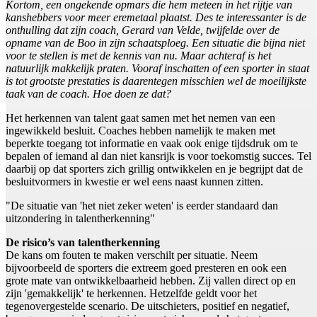
Kortom, een ongekende opmars die hem meteen in het rijtje van
kanshebbers voor meer eremetaal plaatst. Des te interessanter is de
onthulling dat zijn coach, Gerard van Velde, twijfelde over de
opname van de Boo in zijn schaatsploeg. Een situatie die bijna niet
voor te stellen is met de kennis van nu. Maar achteraf is het
natuurlijk makkelijk praten. Vooraf inschatten of een sporter in staat
is tot grootste prestaties is daarentegen misschien wel de moeilijkste
taak van de coach. Hoe doen ze dat?
Het herkennen van talent gaat samen met het nemen van een
ingewikkeld besluit. Coaches hebben namelijk te maken met
beperkte toegang tot informatie en vaak ook enige tijdsdruk om te
bepalen of iemand al dan niet kansrijk is voor toekomstig succes. Tel
daarbij op dat sporters zich grillig ontwikkelen en je begrijpt dat de
besluitvormers in kwestie er wel eens naast kunnen zitten.
"De situatie van 'het niet zeker weten' is eerder standaard dan
uitzondering in talentherkenning"
De risico’s van talentherkenning
De kans om fouten te maken verschilt per situatie. Neem
bijvoorbeeld de sporters die extreem goed presteren en ook een
grote mate van ontwikkelbaarheid hebben. Zij vallen direct op en
zijn 'gemakkelijk' te herkennen. Hetzelfde geldt voor het
tegenovergestelde scenario. De uitschieters, positief en negatief,