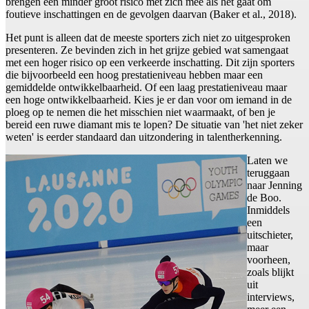
brengen een minder groot risico met zich mee als het gaat om
foutieve inschattingen en de gevolgen daarvan (Baker et al., 2018).
Het punt is alleen dat de meeste sporters zich niet zo uitgesproken
presenteren. Ze bevinden zich in het grijze gebied wat samengaat
met een hoger risico op een verkeerde inschatting. Dit zijn sporters
die bijvoorbeeld een hoog prestatieniveau hebben maar een
gemiddelde ontwikkelbaarheid. Of een laag prestatieniveau maar
een hoge ontwikkelbaarheid. Kies je er dan voor om iemand in de
ploeg op te nemen die het misschien niet waarmaakt, of ben je
bereid een ruwe diamant mis te lopen? De situatie van 'het niet zeker
weten' is eerder standaard dan uitzondering in talentherkenning.
Laten we
teruggaan
naar Jenning
de Boo.
Inmiddels
een
uitschieter,
maar
voorheen,
zoals blijkt
uit
interviews,