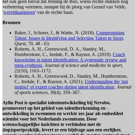
het ook geen toeval dat Jenning de Boo, wiens rechte stukken nog
verbetering vereisten, instapte bij de ploeg van Gerard van Velde,
'
wereldkampioen
' van de rechte baan.
Bronnen
Baker, J., Schorer, J., & Wattie, N. (2018).
Compromising
Talent: Issues in Identifying and Selecting Talent in Sport
.
Quest
, 70, 48 - 63.
Roberts, A. H., Greenwood, D. A., Stanley, M.,
Humberstone, C., Iredale, F., & Raynor, A. (2019).
Coach
knowledge in talent identification: A systematic review and
meta-synthesis
.
Journal of science and medicine in sport
,
22(10), 1163–1172.
Roberts, A. H., Greenwood, D., Stanley, M., Humberstone,
C., Iredale, F., & Raynor, A. (2021).
Understanding the 'gut
instinct' of expert coaches during talent identification
.
Journal
of sports sciences
, 39(4), 359–367.
Aylin Post is specialist talentontwikkeling bij Nevobo,
promoveert op het gebied van talentherkenning en -
ontwikkeling in zwemmen en werkte zes jaar als embedded
scientist voor het Nederlands zwemteam. Door
wetenschappelijke inzichten te verbinden met de
(top)sportpraktijk, levert ze een bijdrage aan een eerlijker,