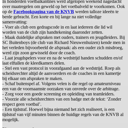
In honderden voetbalkantines werd afgelopen weekend nagedacht
over maatregelen om geweld op het voetbalveld te voorkomen. Ook
op de
Facebookpagina van de KNVB
werden talloze ideeën te
berde gebracht. Een korte en bij lange na niet volledige
samenvatting:
- Voer als club een gedragscode in en laat iedereen die lid wil
worden van de club zijn handtekening daaronder zetten.
- Maak duidelijke afspraken met ouders, trainers en jeugdleiders. Bij
SC Buitenboys (de club van Richard Nieuwenhuizen) kende men in
het verleden bijvoorbeeld de afspraak: als een ouder zich misdroeg,
werd zijn zoon gewisseld door de coach.
- Laat jeugdspelers voor en na de wedstrijd handen schudden en/of
laat elftallen de kleedkamers delen.
- Stel een vast protocol in voorafgaand aan de wedstrijd. Roep als
scheidsrechter altijd de aanvoerders en de coaches in een kamertje
bij elkaar om afspraken te maken.
- Schaf buitenspel af. Volgens velen is die regel op amateurniveau
een van de voornaamste oorzaken van onvrede over de arbitrage.
- Zorg voor een goede screening en opleiding van teamleiders.
- Voorzie alle scheidsrechters van een badge met de tekst: ‘Zonder
respect geen voetbal’.
- Een tijdstraf. Hoewel bijna niemand het zich realiseert, is een
tijdstraf van vijf minuten binnen de huidige regels van de KNVB al
mogelijk.