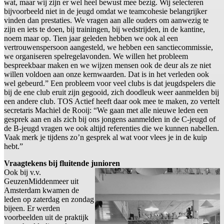
wat, maar wij zijn er wel heel bewust mee bezig. Wij selecteren
bijvoorbeeld niet in de jeugd omdat we teamcohesie belangrijker
vinden dan prestaties. We vragen aan alle ouders om aanwezig te
zijn en iets te doen, bij trainingen, bij wedstrijden, in de kantine,
noem maar op. Tien jaar geleden hebben we ook al een
vertrouwenspersoon aangesteld, we hebben een sanctiecommissie,
we organiseren spelregelavonden. We willen het probleem
bespreekbaar maken en we wijzen mensen ook de deur als ze niet
willen voldoen aan onze kernwaarden. Dat is in het verleden ook
wel gebeurd.” Een probleem voor veel clubs is dat jeugdspelers die
bij de ene club eruit zijn gegooid, zich doodleuk weer aanmelden bij
een andere club. TOS Actief heeft daar ook mee te maken, zo vertelt
secretaris Machiel de Rooij: “We gaan met alle nieuwe leden een
gesprek aan en als zich bij ons jongens aanmelden in de C-jeugd of
de B-jeugd vragen we ook altijd referenties die we kunnen nabellen.
Vaak merk je tijdens zo’n gesprek al wat voor vlees je in de kuip
hebt.”
Vraagtekens bij fluitende junioren
Ook bij v.v.
GeuzenMiddenmeer uit
Amsterdam kwamen de
leden op zaterdag en zondag
bijeen. Er werden
voorbeelden uit de praktijk