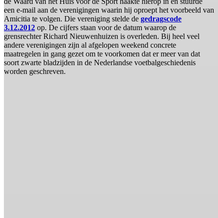
de Waard van het Huis voor de Sport haakte hierop in en stuurde
een e-mail aan de verenigingen waarin hij oproept het voorbeeld van
Amicitia te volgen. Die vereniging stelde de
gedragscode
3.12.2012
op. De cijfers staan voor de datum waarop de
grensrechter Richard Nieuwenhuizen is overleden. Bij heel veel
andere verenigingen zijn al afgelopen weekend concrete
maatregelen in gang gezet om te voorkomen dat er meer van dat
soort zwarte bladzijden in de Nederlandse voetbalgeschiedenis
worden geschreven.