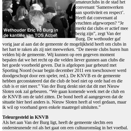
amateurclubs in de stad het
convenant ‘Samenwerken
aan sportiviteit en respect’.
Heeft dat convenant al
vruchten afgeworpen? “Je
merkt dat clubs er actief mee
bezig zijn”, zegt Van der
Burg. De wethouder gaf
vorig jaar al aan dat de gemeente de mogelijkheid heeft om clubs in
het hart te raken als zij niet meewerken. “De meeste clubs huren hun
velden bij de gemeente. Wij kunnen op een gegeven moment
bepalen dat we het recht op die velden liever gunnen aan clubs die
het goede voorbeeld geven. Dat is afgelopen jaar gebeurd met
Sporting Noord (waar begin december 2011 een toeschouwer werd
doodgeschopt door een speler, red.). De KNVB en de gemeente
hebben geconstateerd dat die club de boel niet op orde had en die
club is er niet meer.” Van der Burg denkt niet dat dit met Nieuw
Sloten ook zal gebeuren. “We gaan komende week met de club en
de KNVB om de tafel zitten. De bond heeft al aangegeven dat de
situatie hier heel anders is. Nieuw Sloten heeft al veel gedaan, maar
ik wil op voorhand geen enkele maatregel uitsluiten.”
Teleurgesteld in KNVB
Als het aan Van der Burg ligt, heeft de gemeente slechts een
ondersteunende rol als het gaat om een cultuuromslag in het voetbal.