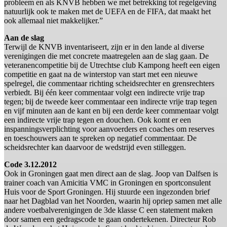
probleem en als KNVB hebben we met betrekking tot regelgeving
natuurlijk ook te maken met de UEFA en de FIFA, dat maakt het
ook allemaal niet makkelijker.”
Aan de slag
Terwijl de KNVB inventariseert, zijn er in den lande al diverse
verenigingen die met concrete maatregelen aan de slag gaan. De
veteranencompetitie bij de Utrechtse club Kampong heeft een eigen
competitie en gaat na de winterstop van start met een nieuwe
spelregel, die commentaar richting scheidsrechter en grensrechters
verbiedt. Bij één keer commentaar volgt een indirecte vrije trap
tegen; bij de tweede keer commentaar een indirecte vrije trap tegen
en vijf minuten aan de kant en bij een derde keer commentaar volgt
een indirecte vrije trap tegen en douchen. Ook komt er een
inspanningsverplichting voor aanvoerders en coaches om reserves
en toeschouwers aan te spreken op negatief commentaar. De
scheidsrechter kan daarvoor de wedstrijd even stilleggen.
Code 3.12.2012
Ook in Groningen gaat men direct aan de slag. Joop van Dalfsen is
trainer coach van Amicitia VMC in Groningen en sportconsulent
Huis voor de Sport Groningen. Hij stuurde een ingezonden brief
naar het Dagblad van het Noorden, waarin hij opriep samen met alle
andere voetbalverenigingen de 3de klasse C een statement maken
door samen een gedragscode te gaan ondertekenen. Directeur Rob