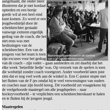
aangehaald, die onder meer
illustreren dat je met kordaat
optreden en een beetje
goede wil al een heel eind
kunt komen. Zo werd er een
jeugdwedstrijd door de
scheidsrechter gestaakt
vanwege extreem ergerlijk
gedrag van de coach, die het
niet eens was met
beslissingen van de
scheidsrechter. Een van de
jongens van het team is toen
zijn excuses voor het gedrag
van de coach – zijn vader – gaan aanbieden en zei daarbij dat het
elke week ‘hetzelfde liedje’ was. Op verzoek van de spelers is toen
die wedstrijd zonder coach voortgezet. Ander voorbeeld laten juist
zien dat er nog veel werk aan de winkel is. Een C-junior stopte met
het fluiten van de F-jes omdat hij te veel verwensingen van ouders
en coaches naar zijn hoofd kreeg. Dit voorbeeld zet vraagtekens bij
de veelgehoorde maatregel om alle jeugdspelers – naar
hockeyvoorbeeld – te verplichten een scheidsrechterskaart te halen
en te fluiten bij de jongere jeugd.
Maatregelen