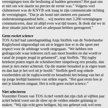
verenigingen toen die beslissing al hadden genomen? Het gaat ons
er niet om wie daarin nu precies de eerste was.” Volgens veel
clubmensen was de KNVB ook traag in zijn communicatie richting
de verenigingen. “Dat je als bond niet meteen een passend
ondersteuningsaanbod hebt… wij moeten met 3.200 verenigingen
communiceren, daar zit altijd even wat tijd tussen. Ik denk dat we in
deze situatie juist heel snel en adequaat hebben gereageerd.”
Geen
rocket science
TOS Actief had zaterdagmiddag Anja Stoffels van de Nederlandse
Rugbybond uitgenodigd om uit te leggen hoe er in die sport met
respect voor de arbitrage wordt omgegaan. “We hebben een
gedragscode waar iedereen zich aan moet houden en dat wordt er
vanaf de jongste jeugd in gehamerd”, zegt Stoffels. “Bij rugby
betekent praten tegen de scheidsrechter simpelweg een penalty, dan
moet je tien meter achteruit. Op die manier benadeel je je eigen team
en dan laat je het wel uit je hoofd.” Stoffels geeft nog enkele
voorbeelden uit de rugbywereld en benadrukt het belang van het al
op jonge leeftijd hanteren van strikte regels. “Het gaat erom hoe je
met je kinderen omgaat. Het is echt geen
rocket science
.”
Niet selecteren
Voorzitter Fresen van TOS Actief vertelt dat zijn club al vijftien jaar
actief beleid voert om de sfeer op de velden minder grimmig te
maken. “Wij zijn echt geen heiligen, bij ons gebeurt ook wel eens