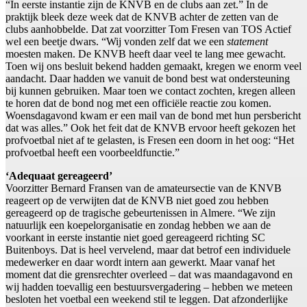
“In eerste instantie zijn de KNVB en de clubs aan zet.” In de
praktijk bleek deze week dat de KNVB achter de zetten van de
clubs aanhobbelde. Dat zat voorzitter Tom Fresen van TOS Actief
wel een beetje dwars. “Wij vonden zelf dat we een
statement
moesten maken. De KNVB heeft daar veel te lang mee gewacht.
Toen wij ons besluit bekend hadden gemaakt, kregen we enorm veel
aandacht. Daar hadden we vanuit de bond best wat ondersteuning
bij kunnen gebruiken. Maar toen we contact zochten, kregen alleen
te horen dat de bond nog met een officiële reactie zou komen.
Woensdagavond kwam er een mail van de bond met hun persbericht
dat was alles.” Ook het feit dat de KNVB ervoor heeft gekozen het
profvoetbal niet af te gelasten, is Fresen een doorn in het oog: “Het
profvoetbal heeft een voorbeeldfunctie.”
‘Adequaat gereageerd’
Voorzitter Bernard Fransen van de amateursectie van de KNVB
reageert op de verwijten dat de KNVB niet goed zou hebben
gereageerd op de tragische gebeurtenissen in Almere. “We zijn
natuurlijk een koepelorganisatie en zondag hebben we aan de
voorkant in eerste instantie niet goed gereageerd richting SC
Buitenboys. Dat is heel vervelend, maar dat betrof een individuele
medewerker en daar wordt intern aan gewerkt. Maar vanaf het
moment dat die grensrechter overleed – dat was maandagavond en
wij hadden toevallig een bestuursvergadering – hebben we meteen
besloten het voetbal een weekend stil te leggen. Dat afzonderlijke