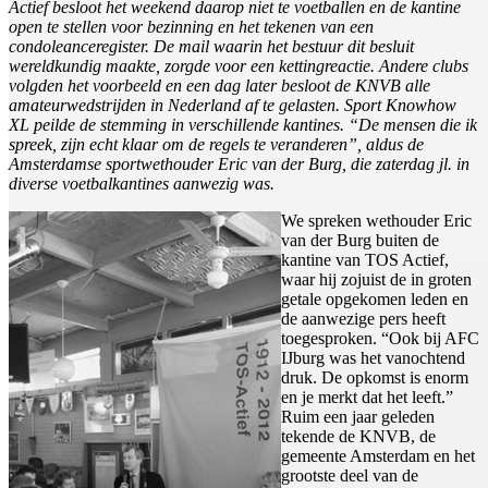
Actief besloot het weekend daarop niet te voetballen en de kantine
open te stellen voor bezinning en het tekenen van een
condoleanceregister. De mail waarin het bestuur dit besluit
wereldkundig maakte, zorgde voor een kettingreactie. Andere clubs
volgden het voorbeeld en een dag later besloot de KNVB alle
amateurwedstrijden in Nederland af te gelasten. Sport Knowhow
XL peilde de stemming in verschillende kantines. “De mensen die ik
spreek, zijn echt klaar om de regels te veranderen”, aldus de
Amsterdamse sportwethouder Eric van der Burg, die zaterdag jl. in
diverse voetbalkantines aanwezig was.
We spreken wethouder Eric
van der Burg buiten de
kantine van TOS Actief,
waar hij zojuist de in groten
getale opgekomen leden en
de aanwezige pers heeft
toegesproken. “Ook bij AFC
IJburg was het vanochtend
druk. De opkomst is enorm
en je merkt dat het leeft.”
Ruim een jaar geleden
tekende de KNVB, de
gemeente Amsterdam en het
grootste deel van de