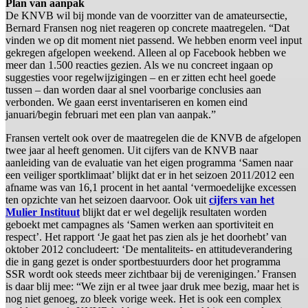
Plan van aanpak
De KNVB wil bij monde van de voorzitter van de amateursectie,
Bernard Fransen nog niet reageren op concrete maatregelen. “Dat
vinden we op dit moment niet passend. We hebben enorm veel input
gekregen afgelopen weekend. Alleen al op Facebook hebben we
meer dan 1.500 reacties gezien. Als we nu concreet ingaan op
suggesties voor regelwijzigingen – en er zitten echt heel goede
tussen – dan worden daar al snel voorbarige conclusies aan
verbonden. We gaan eerst inventariseren en komen eind
januari/begin februari met een plan van aanpak.”
Fransen vertelt ook over de maatregelen die de KNVB de afgelopen
twee jaar al heeft genomen. Uit cijfers van de KNVB naar
aanleiding van de evaluatie van het eigen programma ‘Samen naar
een veiliger sportklimaat’ blijkt dat er in het seizoen 2011/2012 een
afname was van 16,1 procent in het aantal ‘vermoedelijke excessen
ten opzichte van het seizoen daarvoor. Ook uit
cijfers van het
Mulier Instituut
blijkt dat er wel degelijk resultaten worden
geboekt met campagnes als ‘Samen werken aan sportiviteit en
respect’. Het rapport ‘Je gaat het pas zien als je het doorhebt’ van
oktober 2012 concludeert: ‘De mentaliteits- en attitudeverandering
die in gang gezet is onder sportbestuurders door het programma
SSR wordt ook steeds meer zichtbaar bij de verenigingen.’ Fransen
is daar blij mee: “We zijn er al twee jaar druk mee bezig, maar het is
nog niet genoeg, zo bleek vorige week. Het is ook een complex