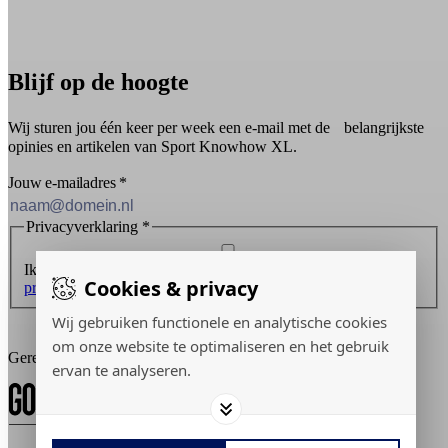
Blijf op de hoogte
Wij sturen jou één keer per week een e-mail met de belangrijkste
opinies en artikelen van Sport Knowhow XL.
Jouw e-mailadres
*
Privacyverklaring
*
Ik ontvang graag de nieuwsbrief en ga akkoord met de
Cookies & privacy
privacyverklaring
.
Wij gebruiken functionele en analytische cookies
Inschrijven
om onze website te optimaliseren en het gebruik
Gerealiseerd door:
ervan te analyseren.