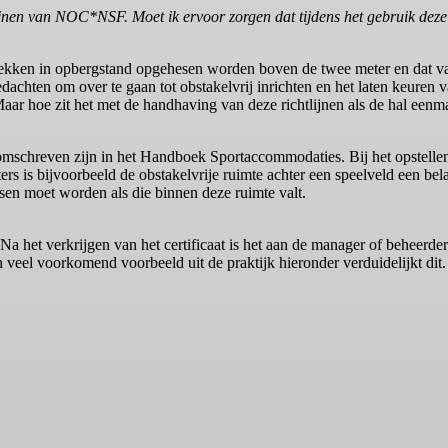
jnen van NOC*NSF. Moet ik ervoor zorgen dat tijdens het gebruik deze
imrekken in opbergstand opgehesen worden boven de twee meter en dat va
achten om over te gaan tot obstakelvrij inrichten en het laten keuren
. Maar hoe zit het met de handhaving van deze richtlijnen als de hal eenm
schreven zijn in het Handboek Sportaccommodaties. Bij het opstellen
ters is bijvoorbeeld de obstakelvrije ruimte achter een speelveld een be
en moet worden als die binnen deze ruimte valt.
het verkrijgen van het certificaat is het aan de manager of beheerde
en veel voorkomend voorbeeld uit de praktijk hieronder verduidelijkt dit.