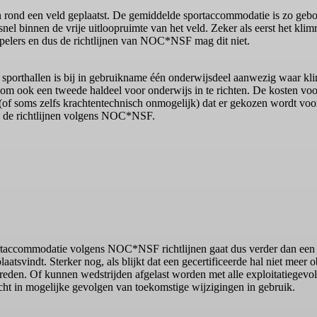
 rond een veld geplaatst. De gemiddelde sportaccommodatie is zo geb
 snel binnen de vrije uitloopruimte van het veld. Zeker als eerst het kl
spelers en dus de richtlijnen van NOC*NSF mag dit niet.
sporthallen is bij in gebruikname één onderwijsdeel aanwezig waar kli
n om ook een tweede haldeel voor onderwijs in te richten. De kosten v
(of soms zelfs krachtentechnisch onmogelijk) dat er gekozen wordt voor
an de richtlijnen volgens NOC*NSF.
ortaccommodatie volgens NOC*NSF richtlijnen gaat dus verder dan een 
aatsvindt. Sterker nog, als blijkt dat een gecertificeerde hal niet meer o
eden. Of kunnen wedstrijden afgelast worden met alle exploitatiegevolg
cht in mogelijke gevolgen van toekomstige wijzigingen in gebruik.