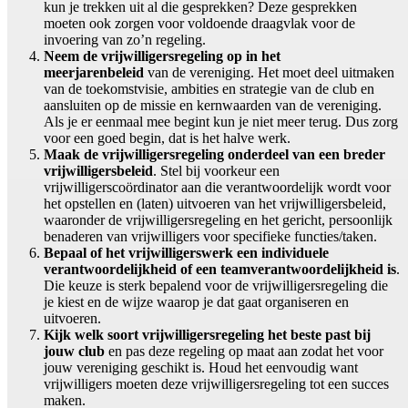
kun je trekken uit al die gesprekken? Deze gesprekken
moeten ook zorgen voor voldoende draagvlak voor de
invoering van zo’n regeling.
Neem de vrijwilligersregeling op in het
meerjarenbeleid
van de vereniging. Het moet deel uitmaken
van de toekomstvisie, ambities en strategie van de club en
aansluiten op de missie en kernwaarden van de vereniging.
Als je er eenmaal mee begint kun je niet meer terug. Dus zorg
voor een goed begin, dat is het halve werk.
Maak de vrijwilligersregeling onderdeel van een breder
vrijwilligersbeleid
. Stel bij voorkeur een
vrijwilligerscoördinator aan die verantwoordelijk wordt voor
het opstellen en (laten) uitvoeren van het vrijwilligersbeleid,
waaronder de vrijwilligersregeling en het gericht, persoonlijk
benaderen van vrijwilligers voor specifieke functies/taken.
Bepaal of het vrijwilligerswerk een individuele
verantwoordelijkheid of een teamverantwoordelijkheid is
.
Die keuze is sterk bepalend voor de vrijwilligersregeling die
je kiest en de wijze waarop je dat gaat organiseren en
uitvoeren.
Kijk welk soort vrijwilligersregeling het beste past bij
jouw club
en pas deze regeling op maat aan zodat het voor
jouw vereniging geschikt is. Houd het eenvoudig want
vrijwilligers moeten deze vrijwilligersregeling tot een succes
maken.