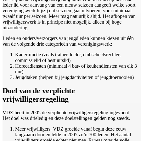
ieder lid voor aanvang van een nieuw seizoen aangeeft welke soort
verenigingswerk hij/zij dat seizoen gaat uitvoeren, voor minimaal
twaalf uur per seizoen. Meer mag natuurlijk altijd. Het afkopen van
vrijwilligerswerk is in principe niet mogelijk, alleen bij hoge
uitzondering.
Leden en ouders/verzorgers van jeugdleden kunnen kiezen uit één
van de volgende drie categorieën van verenigingswerk:
Kaderfunctie (zoals trainer, leider, clubscheidsrechter,
commissielid of bestuurslid)
Horecadiensten (minimaal 4 bar- of keukendiensten van elk 3
uur)
Jeugdtaken (helpen bij jeugdactiviteiten of jeugdtoernooien)
Doel van de verplichte
vrijwilligersregeling
VDZ heeft in 2005 de verplichte vrijwilligersregeling ingevoerd.
Het doel was drieledig en deze doelstellingen gelden nog steeds.
Meer vrijwilligers. VDZ groeide vanaf begin deze eeuw
langzaam door en telde in 2005 zo’n 700 leden. Het aantal
vrijwilligers groeide echter niet mee. Er was over de volle