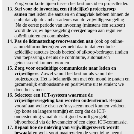
Zorg voor korte lijnen tussen het bestuurslid en projectleider.
Stel voor de invoering een (tijdelijke) projectgroep
samen
met leden die aanzien en draagvlak hebben binnen de
club; dat zijn de ambassadeurs van de vrijwilligersregeling.
Na de eerste periode van invoering (minstens één seizoen)
wordt de vrijwilligersregeling overgedragen aan reguliere
coördinatoren en commissies.
Pas de lidmaatschapsvoorwaarden aan
(ook op online-
aanmeldformulieren) en vermeld daarin dat eventuele
geldelijke sancties (zoals boetes) of afkoop-bedragen (indien
van toepassing), net als de contributie, automatisch
geïncasseerd kunnen worden.
Zorg voor eenduidige communicatie naar leden en
vrijwilligers
. Zowel vanuit het bestuur als vanuit de
projectgroep. Het is belangrijk om met één mond te praten en
gezamenlijk enthousiasme en positivisme uit te stralen: we
doen het samen.
Selecteer een ICT-systeem waarmee de
vrijwilligersregeling kan worden ondersteund
. Bepaal
vooraf aan welke eisen zo’n systeem moet kunnen voldoen
(op korte en langere termijn) en zorg dat de ICT-
ondersteuning vanaf de start goed wordt geregeld,
bijvoorbeeld via de leverancier of een eigen ICT-commissie.
Bepaal hoe de naleving van vrijwilligerswerk wordt
bewaakt
en welk soort maatregelen de vereniging neemt,