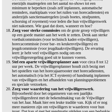
enerzijds maatregelen om het aantal
no-shows
tot een
minimum te beperken (zoals zelf inplannen, automatische
reminders, marktplaats voor het ruilen van horecadiensten) en
anderzijds sanctiemaatregelen (zoals boetes, strafpunten,
schorsing of royement) voor leden die hun vrijwilligerswerk
niet nakomen. Wie gaat dat doen, wanneer en hoe?
Zorg voor sterke commissies
om de grote groep vrijwilligers
op een goede manier aan het werk te zetten. Denk aan sterke
voetbalcommissies (voor technisch kader-vrijwilligers),
horecacommissie (voor bar- en keukenvrijwilligers) en
jeugdcommissie (voor jeugdtaakvrijwilligers). De ervaring
leert: je hebt veel vrijwilligers nodig om een
vrijwilligersregeling goed uit te kunnen voeren.
Stel een aparte vrijwilligersplanner aan
voor circa 8 tot 12
uur per week. De vrijwilligersplanner houdt zich bezig met
het opstellen van het horecajaarrooster met horecadiensten,
het automatisch (via het ICT-systeem) of handmatig inplannen
van vrijwilligers en het afhandelen van planningsproblemen
en speciale verzoeken.
Zorg voor waardering van het vrijwilligerswerk
.
Bijvoorbeeld door het organiseren van een jaarlijks
vrijwilligersfeest met de bekendmaking van de Vrijwilliger
van het Jaar. Maak hier een leuke traditie van. Kijk of er nog
meer manieren zijn om vrijwilligers te waarderen voor hun
inzet. Dat kan al met het regelmatig uitdelen van een bedankje