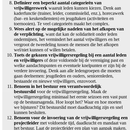
Definieer een beperkt aantal categorieën van
vrijwilligerswerk
waaruit leden kunnen kiezen. Denk aan
kaderfunctie (trainer, leider, commissielid, enz.), horecawerk
(bar- en keukendiensten) en jeugdtaken (activiteiten en
toernooien). Te veel categorieën maakt het complex.
Wees alert op de mogelijke nadelen van het afkopen van
de verplichting
, want dat kan de solidariteit onder leden
ondermijnen, het vermindert het aantal vrijwilligers en het
vergroot de tweedeling tussen de mensen die het afkopen
wel/niet kunnen of willen betalen.
Toets de gekozen vrijwilligersregeling bij een aantal leden
en vrijwilligers
of deze voldoende bij de vereniging past en
welke aandachtspunten en eventuele knelpunten er zijn bij de
verdere invoering. Denk aan alle ledengroepen die moeten
gaan deelnemen: jeugdleden en ouders, seniorenleden,
bestaande en nieuwe vrijwilligers, enzovoort.
Benoem in het bestuur een verantwoordelijk
bestuurslid
voor de vrijwilligersregeling. Maak de
vrijwilligersregeling minimaal het eerste seizoen een vast punt
op de bestuursagenda. Hoe loopt het? Waar en hoe moeten
we bijsturen? Dit bestuurslid moet daadkrachtig zijn en snel
kunnen besluiten.
Benoem voor de invoering van de vrijwilligersregeling een
projectleider
met voldoende tijd, daadkracht en mandaat van
het bestuur. Laat de projectleider een plan van aanpak maken.