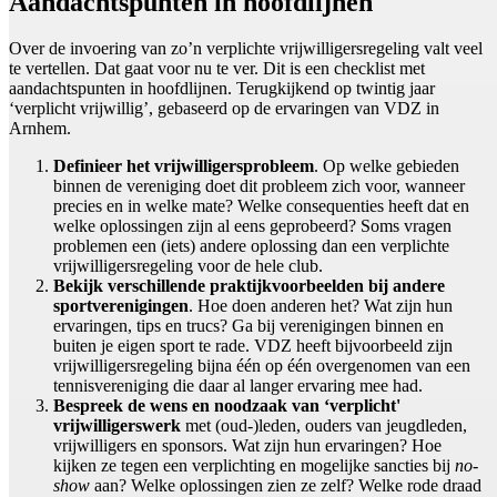
Aandachtspunten in hoofdlijnen
Over de invoering van zo’n verplichte vrijwilligersregeling valt veel
te vertellen. Dat gaat voor nu te ver. Dit is een checklist met
aandachtspunten in hoofdlijnen. Terugkijkend op twintig jaar
‘verplicht vrijwillig’, gebaseerd op de ervaringen van VDZ in
Arnhem.
Definieer het vrijwilligersprobleem
. Op welke gebieden
binnen de vereniging doet dit probleem zich voor, wanneer
precies en in welke mate? Welke consequenties heeft dat en
welke oplossingen zijn al eens geprobeerd? Soms vragen
problemen een (iets) andere oplossing dan een verplichte
vrijwilligersregeling voor de hele club.
Bekijk verschillende praktijkvoorbeelden bij andere
sportverenigingen
. Hoe doen anderen het? Wat zijn hun
ervaringen, tips en trucs? Ga bij verenigingen binnen en
buiten je eigen sport te rade. VDZ heeft bijvoorbeeld zijn
vrijwilligersregeling bijna één op één overgenomen van een
tennisvereniging die daar al langer ervaring mee had.
Bespreek de wens en noodzaak van ‘verplicht'
vrijwilligerswerk
met (oud-)leden, ouders van jeugdleden,
vrijwilligers en sponsors. Wat zijn hun ervaringen? Hoe
kijken ze tegen een verplichting en mogelijke sancties bij
no-
show
aan? Welke oplossingen zien ze zelf? Welke rode draad