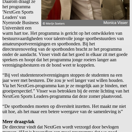
Daarom draagt ze
het programma
'NextGen Sports
Leaders' van
Nyenrode Business
Universiteit een
warm hart toe. Het programma is gericht op het ontwikkelen van
bestuursvaardigheden voor talentvolle jonge sportbestuurders van
amateursportverenigingen en sportbonden. Bij het
directeurenoverleg van de sportbonden bracht ze het programma
onder de aandacht. Visser vindt dat het goed in elkaar zit met goede
sprekers en hoopt dat het programma jonge roeiers langer aan
verenigingsbesturen en de bond weet te koppelen.
“Bij veel studentenroeiverenigingen stoppen de studenten na een
jaar weer met besturen. Die zou je wel langer vast willen houden.
Via het NextGen-programma kan je ze mogelijk aan je binden, met
groeiperspectief.” Visser was betrokken bij de eerste lichting van het
NextGen Sports Leaders-programma dat deze zomer plaatsvond.
“De sportbonden moeten op diversiteit inzetten. Het maakt me niet
uit hoe, als het maar een betere weergave van de samenleving is”
Meer draagvlak
De directeur vindt dat NextGen wordt verzorgd door bevlogen