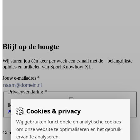
Blijf op de hoogte
Wij sturen jou één keer per week een e-mail met de belangrijkste
opinies en artikelen van Sport Knowhow XL.
Jouw e-mailadres
*
Privacyverklaring
*
Ik ontvang graag de nieuwsbrief en ga akkoord met de
Cookies & privacy
privacyverklaring
.
Wij gebruiken functionele en analytische cookies
Inschrijven
om onze website te optimaliseren en het gebruik
Gerealiseerd door:
ervan te analyseren.