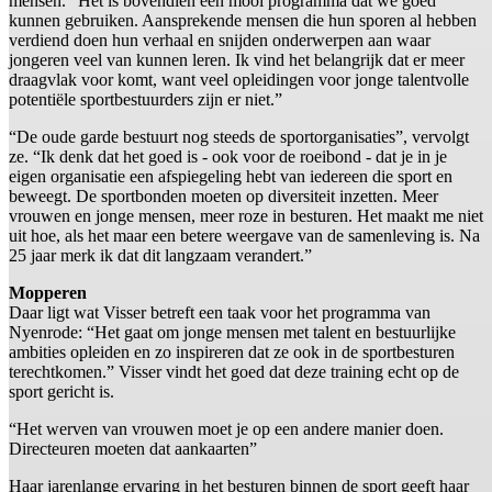
mensen. “Het is bovendien een mooi programma dat we goed
kunnen gebruiken. Aansprekende mensen die hun sporen al hebben
verdiend doen hun verhaal en snijden onderwerpen aan waar
jongeren veel van kunnen leren. Ik vind het belangrijk dat er meer
draagvlak voor komt, want veel opleidingen voor jonge talentvolle
potentiële sportbestuurders zijn er niet.”
“De oude garde bestuurt nog steeds de sportorganisaties”, vervolgt
ze. “Ik denk dat het goed is - ook voor de roeibond - dat je in je
eigen organisatie een afspiegeling hebt van iedereen die sport en
beweegt. De sportbonden moeten op diversiteit inzetten. Meer
vrouwen en jonge mensen, meer roze in besturen. Het maakt me niet
uit hoe, als het maar een betere weergave van de samenleving is. Na
25 jaar merk ik dat dit langzaam verandert.”
Mopperen
Daar ligt wat Visser betreft een taak voor het programma van
Nyenrode: “Het gaat om jonge mensen met talent en bestuurlijke
ambities opleiden en zo inspireren dat ze ook in de sportbesturen
terechtkomen.” Visser vindt het goed dat deze training echt op de
sport gericht is.
“Het werven van vrouwen moet je op een andere manier doen.
Directeuren moeten dat aankaarten”
Haar jarenlange ervaring in het besturen binnen de sport geeft haar