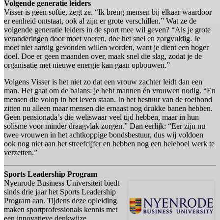
Volgende generatie leiders
Visser is geen softie, zegt ze. “Ik breng mensen bij elkaar waardoor
er eenheid ontstaat, ook al zijn er grote verschillen.” Wat ze de
volgende generatie leiders in de sport mee wil geven? “Als je grote
veranderingen door moet voeren, doe het snel en zorgvuldig. Je
moet niet aardig gevonden willen worden, want je dient een hoger
doel. Doe er geen maanden over, maak snel die slag, zodat je de
organisatie met nieuwe energie kan gaan opbouwen.”
Volgens Visser is het niet zo dat een vrouw zachter leidt dan een
man. Het gaat om de balans: je hebt mannen én vrouwen nodig. “En
mensen die volop in het leven staan. In het bestuur van de roeibond
zitten nu alleen maar mensen die ernaast nog drukke banen hebben.
Geen pensionada’s die weliswaar veel tijd hebben, maar in hun
solisme voor minder draagvlak zorgen.” Dan eerlijk: “Eer zijn nu
twee vrouwen in het achtkoppige bondsbestuur, dus wij voldoen
ook nog niet aan het streefcijfer en hebben nog een heleboel werk te
verzetten.”
Sports Leadership Program
Nyenrode Business Universiteit biedt
sinds drie jaar het Sports Leadership
Program aan. Tijdens deze opleiding
maken sportprofessionals kennis met
een innovatieve denkwijze