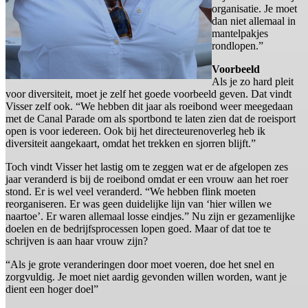
organisatie. Je moet
dan niet allemaal in
mantelpakjes
rondlopen.”
Voorbeeld
Als je zo hard pleit
voor diversiteit, moet je zelf het goede voorbeeld geven. Dat vindt
Visser zelf ook. “We hebben dit jaar als roeibond weer meegedaan
met de Canal Parade om als sportbond te laten zien dat de roeisport
open is voor iedereen. Ook bij het directeurenoverleg heb ik
diversiteit aangekaart, omdat het trekken en sjorren blijft.”
Toch vindt Visser het lastig om te zeggen wat er de afgelopen zes
jaar veranderd is bij de roeibond omdat er een vrouw aan het roer
stond. Er is wel veel veranderd. “We hebben flink moeten
reorganiseren. Er was geen duidelijke lijn van ‘hier willen we
naartoe’. Er waren allemaal losse eindjes.” Nu zijn er gezamenlijke
doelen en de bedrijfsprocessen lopen goed. Maar of dat toe te
schrijven is aan haar vrouw zijn?
“Als je grote veranderingen door moet voeren, doe het snel en
zorgvuldig. Je moet niet aardig gevonden willen worden, want je
dient een hoger doel”