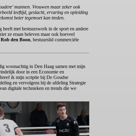
t 'oudere' mannen. Vrouwen maar zeker ook
beeld leeftijd, geslacht, ervaring en opleiding
oekomst beter tegemoet kan treden.
g heeft met bestuurswerk in de sport en andere
ezier ze eraan beleven maar ook hoeveel
:
Rob den Boon
, bestuurslid commerciële
rdig woonachtig in Den Haag samen met mijn
iteindelijk door in een Economie en
eef ik mijn scriptie bij De Goudse
eling en vervolgens bij de afdeling Strategie
van digitale technieken en trends die we