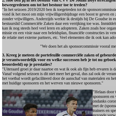
2. Hoe ben jij in het bestuur van CVV De Jodan Boys terechtgek
beweegredenen om tot het bestuur toe te treden?
"In het seizoen 2019/2020 ben ik toegetreden tot de sponsorcommissie
vond ik het mooi om mijn vrijwilligersbijdrage een boost te geven en 
zonder vrijwilligers. Anderzijds werkte ik destijds bij De Goudse in 
bestuurslid Commerciële Zaken daar een verrijking toe was. Inmidde
kan ik nog steeds heel veel leren en adopteren. Zaken zoals hoe organi
missie en een visie naar een beleidsplan, financiële constructies in 
de relatie met externe partners, etc. Veel elementen die ik ook kan ado
"We doen het als sponsorcommissie vooral met 
3. Kreeg je meteen de portefeuille commerciële zaken of gebeurde
je verantwoordelijk voor en welke successen heb je tot nu geboek
beoordeeld) op je prestaties?
"Uiteraard groei je daar naartoe en wat ik ook als fijn heb ervaren is
Vanaf volgend seizoen is dit niet meer het geval, dus zal ook de ver
het voetbal wordt gefaciliteerd door de aanschaf van materialen en h
met huidige sponsoren en het werven van nieuwe sponsoren."
"Helaas door 
sponsoren en 
ondanks coron
met de (sponso
trainers en spe
gezonde verwa