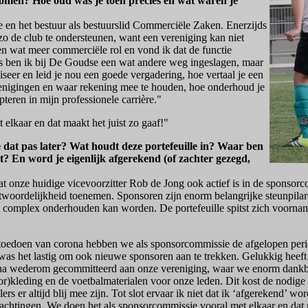
omen? Hoe oud was je toen precies en wat waren je
 en het bestuur als bestuurslid Commerciële Zaken. Enerzijds
zo de club te ondersteunen, want een vereniging kan niet
een wat meer commerciële rol en vond ik dat de functie
ls ben ik bij De Goudse een wat andere weg ingeslagen, maar
seer en leid je nou een goede vergadering, hoe vertaal je een
verenigingen en waar rekening mee te houden, hoe onderhoud je
pteren in mijn professionele carrière."
elkaar en dat maakt het juist zo gaaf!"
 dat pas later? Wat houdt deze portefeuille in? Waar ben
t? En word je eigenlijk afgerekend (of zachter gezegd,
 dat onze huidige vicevoorzitter Rob de Jong ook actief is in de sponso
antwoordelijkheid toenemen. Sponsoren zijn enorm belangrijke steunpila
et complex onderhouden kan worden. De portefeuille spitst zich voornam
toedoen van corona hebben we als sponsorcommissie de afgelopen per
was het lastig om ook nieuwe sponsoren aan te trekken. Gelukkig heeft 
a wederom gecommitteerd aan onze vereniging, waar we enorm dankbaa
r)kleding en de voetbalmaterialen voor onze leden. Dit kost de nodige t
lers er altijd blij mee zijn. Tot slot ervaar ik niet dat ik ‘afgerekend’ wo
chtingen. We doen het als sponsorcommissie vooral met elkaar en dat m