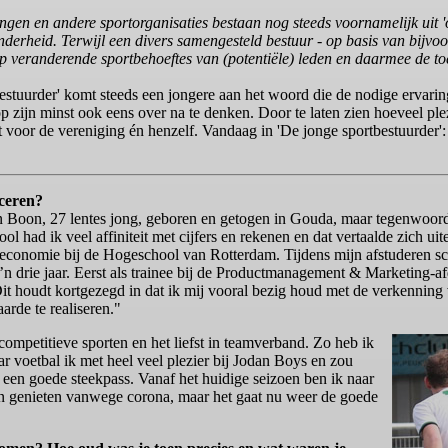
ingen en andere sportorganisaties bestaan nog steeds voornamelijk ui
inderheid. Terwijl een divers samengesteld bestuur - op basis van bijvoor
 op veranderende sportbehoeftes van (potentiële) leden en daarmee de t
bestuurder' komt steeds een jongere aan het woord die de nodige ervarin
op zijn minst ook eens over na te denken. Door te laten zien hoeveel pl
voor de vereniging én henzelf. Vandaag in 'De jonge sportbestuurder'
uceren?
n Boon, 27 lentes jong, geboren en getogen in Gouda, maar tegenwoo
ool had ik veel affiniteit met cijfers en rekenen en dat vertaalde zich u
onomie bij de Hogeschool van Rotterdam. Tijdens mijn afstuderen schr
 drie jaar. Eerst als trainee bij de Productmanagement & Marketing-afd
Dit houdt kortgezegd in dat ik mij vooral bezig houd met de verkenning 
rde te realiseren."
ompetitieve sporten en het liefst in teamverband. Zo heb ik
ar voetbal ik met heel veel plezier bij Jodan Boys en zou
een goede steekpass. Vanaf het huidige seizoen ben ik naar
nen genieten vanwege corona, maar het gaat nu weer de goede