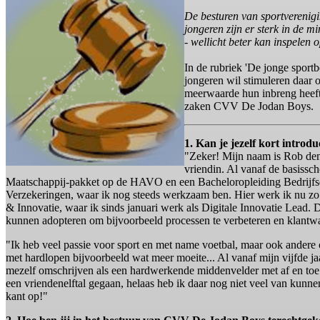
De besturen van sportverenig
jongeren zijn er sterk in de m
- wellicht beter kan inspelen
In de rubriek 'De jonge sport
jongeren wil stimuleren daar 
meerwaarde hun inbreng heeft 
zaken CVV De Jodan Boys.
1. Kan je jezelf kort introd
"Zeker! Mijn naam is Rob de
vriendin. Al vanaf de basissch
Maatschappij-pakket op de HAVO en een Bacheloropleiding Bedrijfsec
Verzekeringen, waar ik nog steeds werkzaam ben. Hier werk ik nu zo’n
& Innovatie, waar ik sinds januari werk als Digitale Innovatie Lead. 
kunnen adopteren om bijvoorbeeld processen te verbeteren en klantwaa
"Ik heb veel passie voor sport en met name voetbal, maar ook andere c
met hardlopen bijvoorbeeld wat meer moeite... Al vanaf mijn vijfde ja
mezelf omschrijven als een hardwerkende middenvelder met af en toe 
een vriendenelftal gegaan, helaas heb ik daar nog niet veel van kun
kant op!"