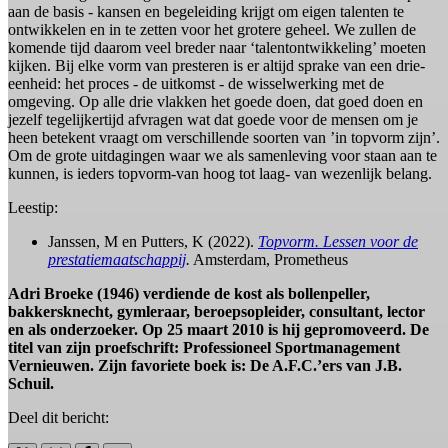
aan de basis - kansen en begeleiding krijgt om eigen talenten te
ontwikkelen en in te zetten voor het grotere geheel. We zullen de
komende tijd daarom veel breder naar ‘talentontwikkeling’ moeten
kijken. Bij elke vorm van presteren is er altijd sprake van een drie-
eenheid: het proces - de uitkomst - de wisselwerking met de
omgeving. Op alle drie vlakken het goede doen, dat goed doen en
jezelf tegelijkertijd afvragen wat dat goede voor de mensen om je
heen betekent vraagt om verschillende soorten van ’in topvorm zijn’.
Om de grote uitdagingen waar we als samenleving voor staan aan te
kunnen, is ieders topvorm-van hoog tot laag- van wezenlijk belang.
Leestip:
Janssen, M en Putters, K (2022).
Topvorm. Lessen voor de
prestatiemaatschappij
.
Amsterdam, Prometheus
Adri Broeke (1946) verdiende de kost als bollenpeller,
bakkersknecht, gymleraar, beroepsopleider, consultant, lector
en als onderzoeker. Op 25 maart 2010 is hij gepromoveerd. De
titel van zijn proefschrift: Professioneel Sportmanagement
Vernieuwen. Zijn favoriete boek is: De A.F.C.’ers van J.B.
Schuil.
Deel dit bericht: