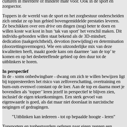
culturen in meerdere of mindere mate voor. Ook in de sport en
zorgsector.
Toppers in de wereld van de sport en het zorgbestuur onderscheiden
zich omdat ze op hun gebied bovengemiddelde prestaties leveren.
Ze beschikken over een
drive
om dingen (nog) beter te doen en
willen koste wat kost in hun ‘tak van sport’ het verschil maken. Dit
individu-gebonden willen staat bekend als de 3D-mindset;
dedication (taakgerichtheid), devotion (toewijding) en determination
(doorzettingsvermogen). Wie een uitzonderlijke mix van deze
kwaliteiten heeft, maakt goede kans om daarmee ‘aan de top’ te
komen en op het desbetreffende gebied op den duur tot de
uitblinkers te horen.
In perspectief
In de - soms onbedwingbare - dwang om zich te willen bewijzen ligt
bij toppresteerders het risico van zelfoverschatting, overtraining en
burn-outs evenwel constant op de loer. Aan de top en daarna moet je
bovendien als ‘topper’ leren jezelf in perspectief te blijven zien,
inclusief de eigen tekortkomingen. Een sterk gevoel van
eigenwaarde is goed, als dat maar niet doorslaat in narcistische
neigingen of gedragingen.
"Uitblinken kan iedereen - tot op bepaalde hoogte - leren"
Topsporters en topbestuurders oefenen naar eigen zeggen een