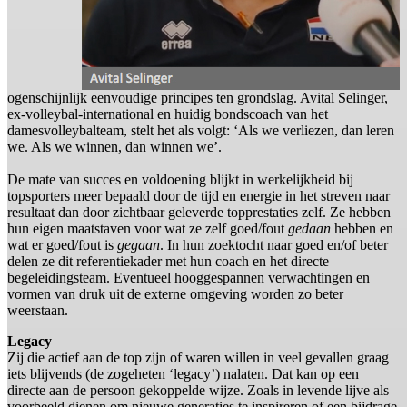
ogenschijnlijk eenvoudige principes ten grondslag. Avital Selinger,
ex-volleybal-international en huidig bondscoach van het
damesvolleybalteam, stelt het als volgt: ‘Als we verliezen, dan leren
we. Als we winnen, dan winnen we’.
De mate van succes en voldoening blijkt in werkelijkheid bij
topsporters meer bepaald door de tijd en energie in het streven naar
resultaat dan door zichtbaar geleverde topprestaties zelf. Ze hebben
hun eigen maatstaven voor wat ze zelf goed/fout
gedaan
hebben en
wat er goed/fout is
gegaan
. In hun zoektocht naar goed en/of beter
delen ze dit referentiekader met hun coach en het directe
begeleidingsteam. Eventueel hooggespannen verwachtingen en
vormen van druk uit de externe omgeving worden zo beter
weerstaan.
Legacy
Zij die actief aan de top zijn of waren willen in veel gevallen graag
iets blijvends (de zogeheten ‘legacy’) nalaten. Dat kan op een
directe aan de persoon gekoppelde wijze. Zoals in levende lijve als
voorbeeld dienen om nieuwe generaties te inspireren of een bijdrage