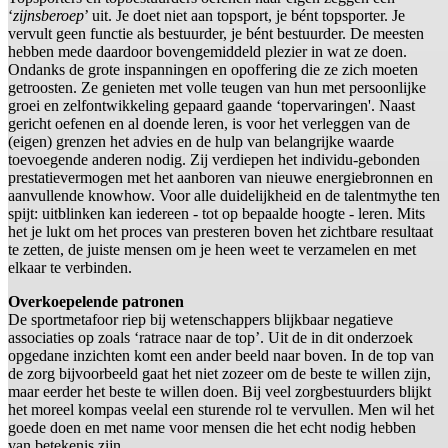
‘
zijnsberoep
’ uit. Je doet niet aan topsport, je bént topsporter. Je
vervult geen functie als bestuurder, je bént bestuurder. De meesten
hebben mede daardoor bovengemiddeld plezier in wat ze doen.
Ondanks de grote inspanningen en opoffering die ze zich moeten
getroosten. Ze genieten met volle teugen van hun met persoonlijke
groei en zelfontwikkeling gepaard gaande ‘topervaringen'. Naast
gericht oefenen en al doende leren, is voor het verleggen van de
(eigen) grenzen het advies en de hulp van belangrijke waarde
toevoegende anderen nodig. Zij verdiepen het individu-gebonden
prestatievermogen met het aanboren van nieuwe energiebronnen en
aanvullende knowhow. Voor alle duidelijkheid en de talentmythe ten
spijt: uitblinken kan iedereen - tot op bepaalde hoogte - leren. Mits
het je lukt om het proces van presteren boven het zichtbare resultaat
te zetten, de juiste mensen om je heen weet te verzamelen en met
elkaar te verbinden.
Overkoepelende patronen
De sportmetafoor riep bij wetenschappers blijkbaar negatieve
associaties op zoals ‘ratrace naar de top’. Uit de in dit onderzoek
opgedane inzichten komt een ander beeld naar boven. In de top van
de zorg bijvoorbeeld gaat het niet zozeer om de beste te willen zijn,
maar eerder het beste te willen doen. Bij veel zorgbestuurders blijkt
het moreel kompas veelal een sturende rol te vervullen. Men wil het
goede doen en met name voor mensen die het echt nodig hebben
van betekenis zijn.