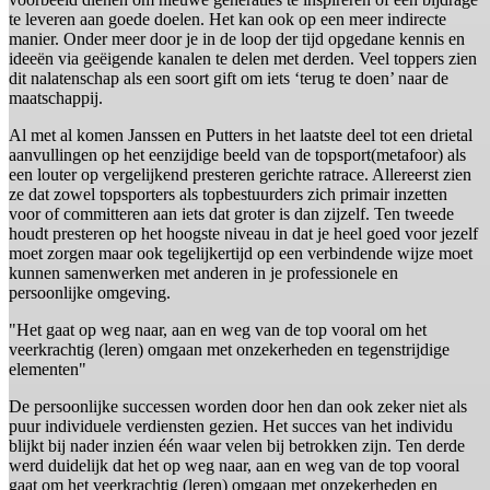
te leveren aan goede doelen. Het kan ook op een meer indirecte
manier. Onder meer door je in de loop der tijd opgedane kennis en
ideeën via geëigende kanalen te delen met derden. Veel toppers zien
dit nalatenschap als een soort gift om iets ‘terug te doen’ naar de
maatschappij.
Al met al komen Janssen en Putters in het laatste deel tot een drietal
aanvullingen op het eenzijdige beeld van de topsport(metafoor) als
een louter op vergelijkend presteren gerichte ratrace. Allereerst zien
ze dat zowel topsporters als topbestuurders zich primair inzetten
voor of committeren aan iets dat groter is dan zijzelf. Ten tweede
houdt presteren op het hoogste niveau in dat je heel goed voor jezelf
moet zorgen maar ook tegelijkertijd op een verbindende wijze moet
kunnen samenwerken met anderen in je professionele en
persoonlijke omgeving.
"Het gaat op weg naar, aan en weg van de top vooral om het
veerkrachtig (leren) omgaan met onzekerheden en tegenstrijdige
elementen"
De persoonlijke successen worden door hen dan ook zeker niet als
puur individuele verdiensten gezien. Het succes van het individu
blijkt bij nader inzien één waar velen bij betrokken zijn. Ten derde
werd duidelijk dat het op weg naar, aan en weg van de top vooral
gaat om het veerkrachtig (leren) omgaan met onzekerheden en