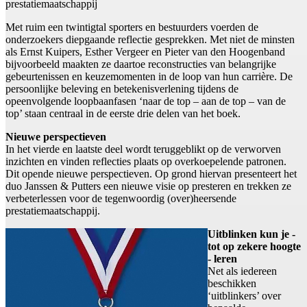
prestatiemaatschappij
Met ruim een twintigtal sporters en bestuurders voerden de
onderzoekers diepgaande reflectie gesprekken. Met niet de minsten
als Ernst Kuipers, Esther Vergeer en Pieter van den Hoogenband
bijvoorbeeld maakten ze daartoe reconstructies van belangrijke
gebeurtenissen en keuzemomenten in de loop van hun carrière. De
persoonlijke beleving en betekenisverlening tijdens de
opeenvolgende loopbaanfasen ‘naar de top – aan de top – van de
top’ staan centraal in de eerste drie delen van het boek.
Nieuwe perspectieven
In het vierde en laatste deel wordt teruggeblikt op de verworven
inzichten en vinden reflecties plaats op overkoepelende patronen.
Dit opende nieuwe perspectieven. Op grond hiervan presenteert het
duo Janssen & Putters een nieuwe visie op presteren en trekken ze
verbeterlessen voor de tegenwoordig (over)heersende
prestatiemaatschappij.
Uitblinken kun je -
tot op zekere hoogte
- leren
Net als iedereen
beschikken
‘uitblinkers’ over