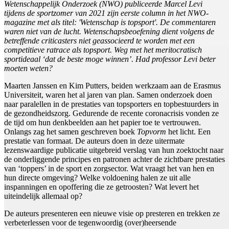
Wetenschappelijk Onderzoek (NWO) publiceerde Marcel Levi
tijdens de sportzomer van 2021 zijn eerste column in het NWO-
magazine met als titel: 'Wetenschap is topsport'. De commentaren
waren niet van de lucht. Wetenschapsbeoefening dient volgens de
betreffende criticasters niet geassocieerd te worden met een
competitieve ratrace als topsport. Weg met het meritocratisch
sportideaal ‘dat de beste moge winnen’. Had professor Levi beter
moeten weten?
Maarten Janssen en Kim Putters, beiden werkzaam aan de Erasmus
Universiteit, waren het al jaren van plan. Samen onderzoek doen
naar paralellen in de prestaties van topsporters en topbestuurders in
de gezondheidszorg. Gedurende de recente coronacrisis vonden ze
de tijd om hun denkbeelden aan het papier toe te vertrouwen.
Onlangs zag het samen geschreven boek
Topvorm
het licht. Een
prestatie van formaat. De auteurs doen in deze uitermate
lezenswaardige publicatie uitgebreid verslag van hun zoektocht naar
de onderliggende principes en patronen achter de zichtbare prestaties
van ‘toppers’ in de sport en zorgsector. Wat vraagt het van hen en
hun directe omgeving? Welke voldoening halen ze uit alle
inspanningen en opoffering die ze getroosten? Wat levert het
uiteindelijk allemaal op?
De auteurs presenteren een nieuwe visie op presteren en trekken ze
verbeterlessen voor de tegenwoordig (over)heersende