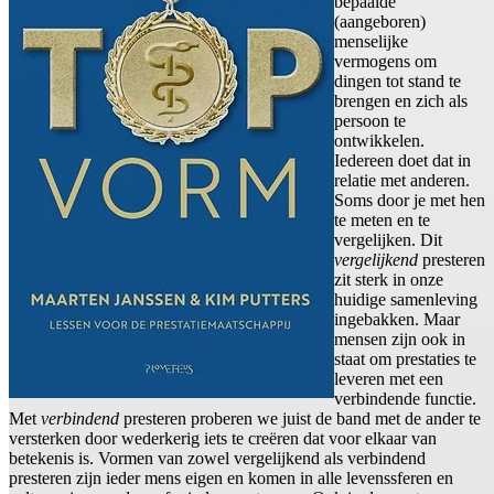
bepaalde
(aangeboren)
menselijke
vermogens om
dingen tot stand te
brengen en zich als
persoon te
ontwikkelen.
Iedereen doet dat in
relatie met anderen.
Soms door je met hen
te meten en te
vergelijken. Dit
vergelijkend
presteren
zit sterk in onze
huidige samenleving
ingebakken. Maar
mensen zijn ook in
staat om prestaties te
leveren met een
verbindende functie.
Met
verbindend
presteren proberen we juist de band met de ander te
versterken door wederkerig iets te creëren dat voor elkaar van
betekenis is. Vormen van zowel vergelijkend als verbindend
presteren zijn ieder mens eigen en komen in alle levenssferen en