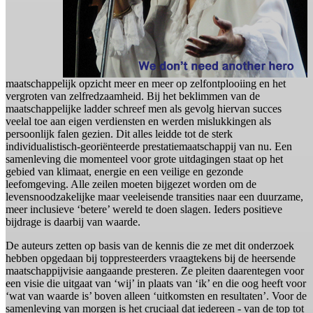
maatschappelijk opzicht meer en meer op zelfontplooiing en het
vergroten van zelfredzaamheid. Bij het beklimmen van de
maatschappelijke ladder schreef men als gevolg hiervan succes
veelal toe aan eigen verdiensten en werden mislukkingen als
persoonlijk falen gezien. Dit alles leidde tot de sterk
individualistisch-georiënteerde prestatiemaatschappij van nu. Een
samenleving die momenteel voor grote uitdagingen staat op het
gebied van klimaat, energie en een veilige en gezonde
leefomgeving. Alle zeilen moeten bijgezet worden om de
levensnoodzakelijke maar veeleisende transities naar een duurzame,
meer inclusieve ‘betere’ wereld te doen slagen. Ieders positieve
bijdrage is daarbij van waarde.
De auteurs zetten op basis van de kennis die ze met dit onderzoek
hebben opgedaan bij toppresteerders vraagtekens bij de heersende
maatschappijvisie aangaande presteren. Ze pleiten daarentegen voor
een visie die uitgaat van ‘wij’ in plaats van ‘ik’ en die oog heeft voor
‘wat van waarde is’ boven alleen ‘uitkomsten en resultaten’. Voor de
samenleving van morgen is het cruciaal dat iedereen - van de top tot