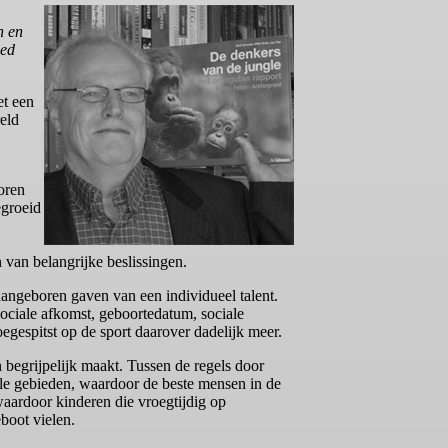
n en
oed
et een
reld
oren
egroeid
 van belangrijke beslissingen.
e aangeboren gaven van een individueel talent.
ociale afkomst, geboortedatum, sociale
egespitst op de sport daarover dadelijk meer.
 begrijpelijk maakt. Tussen de regels door
vele gebieden, waardoor de beste mensen in de
waardoor kinderen die vroegtijdig op
eboot vielen.