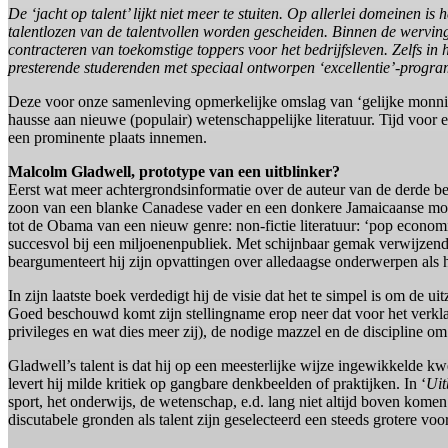
De ‘jacht op talent’ lijkt niet meer te stuiten. Op allerlei domeinen 
talentlozen van de talentvollen worden gescheiden. Binnen de werving
contracteren van toekomstige toppers voor het bedrijfsleven. Zelfs i
presterende studerenden met speciaal ontworpen ‘excellentie’-progra
Deze voor onze samenleving opmerkelijke omslag van ‘gelijke monnik
hausse aan nieuwe (populair) wetenschappelijke literatuur. Tijd voor e
een prominente plaats innemen.
Malcolm Gladwell, prototype van een uitblinker?
Eerst wat meer achtergrondsinformatie over de auteur van de derde bests
zoon van een blanke Canadese vader en een donkere Jamaicaanse moede
tot de Obama van een nieuw genre: non-fictie literatuur: ‘pop economi
succesvol bij een miljoenenpubliek. Met schijnbaar gemak verwijzend
beargumenteert hij zijn opvattingen over alledaagse onderwerpen als h
In zijn laatste boek verdedigt hij de visie dat het te simpel is om de u
Goed beschouwd komt zijn stellingname erop neer dat voor het verklar
privileges en wat dies meer zij), de nodige mazzel en de discipline o
Gladwell’s talent is dat hij op een meesterlijke wijze ingewikkelde k
levert hij milde kritiek op gangbare denkbeelden of praktijken. In ‘
Uit
sport, het onderwijs, de wetenschap, e.d. lang niet altijd boven kome
discutabele gronden als talent zijn geselecteerd een steeds grotere voo