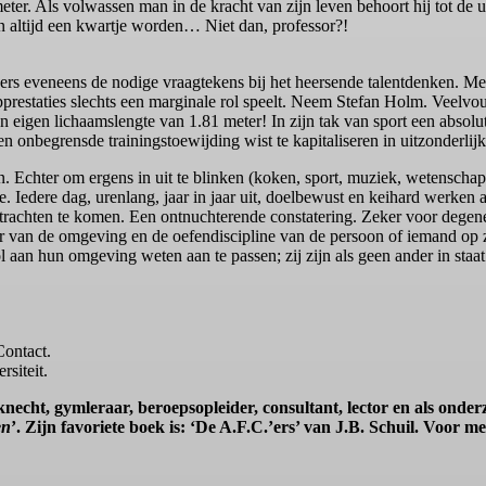
er. Als volwassen man in de kracht van zijn leven behoort hij tot de ui
 altijd een kwartje worden… Niet dan, professor?!
kers eveneens de nodige vraagtekens bij het heersende talentdenken. Me
topprestaties slechts een marginale rol speelt. Neem Stefan Holm. Veel
gen lichaamslengte van 1.81 meter! In zijn tak van sport een absolute 
n onbegrensde trainingstoewijding wist te kapitaliseren in uitzonderlijk
. Echter om ergens in uit te blinken (koken, sport, muziek, wetenschap
te. Iedere dag, urenlang, jaar in jaar uit, doelbewust en keihard werken 
n trachten te komen. Een ontnuchterende constatering. Zeker voor degen
ekeur van de omgeving en de oefendiscipline van de persoon of iemand op 
vol aan hun omgeving weten aan te passen; zij zijn als geen ander in st
ontact.
rsiteit.
sknecht, gymleraar, beroepsopleider, consultant, lector en als ond
en
’. Zijn favoriete boek is: ‘De A.F.C.’ers’ van J.B. Schuil. Voor m