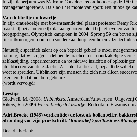
In zijn tienerjaren was Malcolm Canadees recordhouder op de 1500 met
managementgoeroe’s. Da’s nou het mooie van sport: een dubbeltje kan
Van dubbeltje tot kwartje
In zijn oratieboekje met bovenstaande titel plaatst professor Remy Ri
maakt hij het aannemelijk dat aangeboren talent bij het leveren van 
hoogspringen. Olympisch kampioen in 2004. Sprong 59 cm boven zijn ei
´tekortkomingen´ door een snellere aanloop, een betere afzettechniek e
Natuurlijk specifiek talent op een bepaald gebied is mooi meegenomen
training, dat wil zeggen ´deliberate practice´ een noodzakelijke vereis
zelfkastijding, experimenteren en tot nieuwe inzichten of oplossinge
identificeren van de X-factor. Als talent al bestaat, bepaalt de will
weet te spreiden. Uitblinkers zijn mensen die zich niet alleen succes
te zetten. Is dat niet hun geheim?
(wordt vervolgd)
Leestips:
Gladwell, M. (2008)
Uitblinkers
. Amsterdam/Antwerpen. Uitgeverij C
Rikers, R. (2009)
Van dubbeltje tot kwartje
. Rotterdam. Erasmus unive
Adri Broeke (1946) verdient(de) de kost als bollenpeller, bakker
afronding van zijn proefschrift: ‘
Innovatief Sportbusiness Manag
Deel dit bericht: