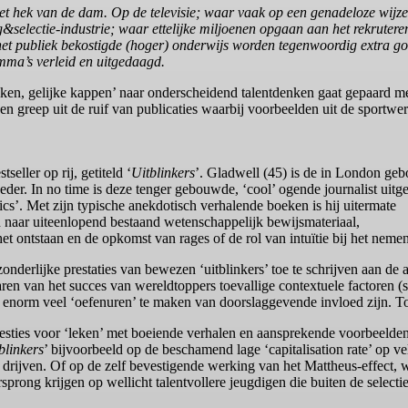
is het hek van de dam. Op de televisie; waar vaak op een genadeloze wijze
&selectie-industrie; waar ettelijke miljoenen opgaan aan het rekrutere
n het publiek bekostigde (hoger) onderwijs worden tegenwoordig extra g
mma’s verleid en uitgedaagd.
en, gelijke kappen’ naar onderscheidend talentdenken gaat gepaard m
en greep uit de ruif van publicaties waarbij voorbeelden uit de sportwe
eller op rij, getiteld ‘
Uitblinkers
’. Gladwell (45) is de in London geb
r. In no time is deze tenger gebouwde, ‘cool’ ogende journalist uitg
cs’. Met zijn typische anekdotisch verhalende boeken is hij uitermate
 naar uiteenlopend bestaand wetenschappelijk bewijsmateriaal,
et ontstaan en de opkomst van rages of de rol van intuïtie bij het nemen
itzonderlijke prestaties van bewezen ‘uitblinkers’ toe te schrijven aan d
en van het succes van wereldtoppers toevallige contextuele factoren (s
m enorm veel ‘oefenuren’ te maken van doorslaggevende invloed zijn. To
westies voor ‘leken’ met boeiende verhalen en aansprekende voorbeelden
blinkers
’ bijvoorbeeld op de beschamend lage ‘capitalisation rate’ op 
n drijven. Of op de zelf bevestigende werking van het Mattheus-effect, 
rsprong krijgen op wellicht talentvollere jeugdigen die buiten de selecti