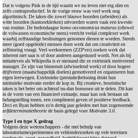
Dat is volgens Pink in de tijd waarin we nu leven niet erg slim en
zelfs contraproductief. In de vorige eeuw was veel werk nog
algoritmisch. De taken die zowel blauwe boorden (arbeiders) als
witte boorden (kantoorklerken) uitvoerden waren vaak een kwestie
van routine. De hedendaagse
homo oecomomicus maturas
(oftewel
de volwassen economische mens) verricht veelal complexer werk
waarbij zelfstandige beslissingen genomen dienen te worden. Steeds
meer (goed opgeleide) mensen doen werk dat om creativiteit en
zelfsturing vraagt. Veel werknemers (ZZP'ers) zoeken werk dat
inherent niet saai is of door anderen aangestuurd wordt. Net als bij
initiatieven als Wikipedia is er niemand die ze extrinsiek motiverend
managet. Ze zijn van binnenuit (afwisselend werk) of door hogere
drijfveren (maatschappelijk doelen) gemotiveerd en organiseren hun
eigen leerwegen. Extrinsieke (prestatie)beloning drukt hun
intrinsieke motivatie eerder de kop in. Bij creatieve, heuristische
taken is het beter om achteraf nu-dan bonussen uit te delen. Dit kan
in de vorm van een financieel extraatje, maar kan ook bestaan uit
belangstelling tonen, een compliment geven of positieve feedback.
Deci en Ryan hebben zo'n dertig jaar geleden met hun zogenoemde
zelfdeterminatietheorie
de basis gelegd voor
Motivatie 3.0
.
Type I en type X gedrag
Volgens deze wetenschappers - die met behulp van
laboratoriumexperimenten en veldonderzoeken op vele terreinen
(onderwijs, sport, gezondheid, bedrijfsleven) bijna duizend