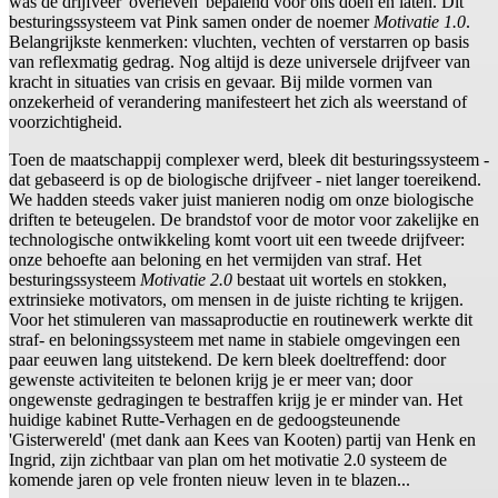
was de drijfveer 'overleven' bepalend voor ons doen en laten. Dit
besturingssysteem vat Pink samen onder de noemer
Motivatie 1.0
.
Belangrijkste kenmerken: vluchten, vechten of verstarren op basis
van reflexmatig gedrag. Nog altijd is deze universele drijfveer van
kracht in situaties van crisis en gevaar. Bij milde vormen van
onzekerheid of verandering manifesteert het zich als weerstand of
voorzichtigheid.
Toen de maatschappij complexer werd, bleek dit besturingssysteem -
dat gebaseerd is op de biologische drijfveer - niet langer toereikend.
We hadden steeds vaker juist manieren nodig om onze biologische
driften te beteugelen. De brandstof voor de motor voor zakelijke en
technologische ontwikkeling komt voort uit een tweede drijfveer:
onze behoefte aan beloning en het vermijden van straf. Het
besturingssysteem
Motivatie 2.0
bestaat uit wortels en stokken,
extrinsieke motivators, om mensen in de juiste richting te krijgen.
Voor het stimuleren van massaproductie en routinewerk werkte dit
straf- en beloningssysteem met name in stabiele omgevingen een
paar eeuwen lang uitstekend. De kern bleek doeltreffend: door
gewenste activiteiten te belonen krijg je er meer van; door
ongewenste gedragingen te bestraffen krijg je er minder van. Het
huidige kabinet Rutte-Verhagen en de gedoogsteunende
'Gisterwereld' (met dank aan Kees van Kooten) partij van Henk en
Ingrid, zijn zichtbaar van plan om het motivatie 2.0 systeem de
komende jaren op vele fronten nieuw leven in te blazen...