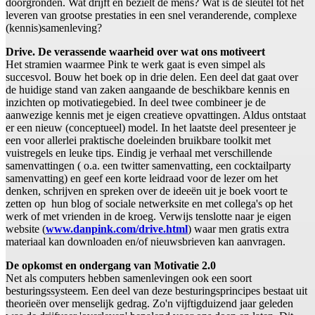
doorgronden. Wat drijft en bezielt de mens? Wat is de sleutel tot het
leveren van grootse prestaties in een snel veranderende, complexe
(kennis)samenleving?
Drive. De verassende waarheid over wat ons motiveert
Het stramien waarmee Pink te werk gaat is even simpel als
succesvol. Bouw het boek op in drie delen. Een deel dat gaat over
de huidige stand van zaken aangaande de beschikbare kennis en
inzichten op motivatiegebied. In deel twee combineer je de
aanwezige kennis met je eigen creatieve opvattingen. Aldus ontstaat
er een nieuw (conceptueel) model. In het laatste deel presenteer je
een voor allerlei praktische doeleinden bruikbare toolkit met
vuistregels en leuke tips. Eindig je verhaal met verschillende
samenvattingen ( o.a. een twitter samenvatting, een cocktailparty
samenvatting) en geef een korte leidraad voor de lezer om het
denken, schrijven en spreken over de ideeën uit je boek voort te
zetten op hun blog of sociale netwerksite en met collega's op het
werk of met vrienden in de kroeg. Verwijs tenslotte naar je eigen
website (
www.danpink.com/drive.html
) waar men gratis extra
materiaal kan downloaden en/of nieuwsbrieven kan aanvragen.
De opkomst en ondergang van Motivatie 2.0
Net als computers hebben samenlevingen ook een soort
besturingssysteem. Een deel van deze besturingsprincipes bestaat uit
theorieën over menselijk gedrag. Zo'n vijftigduizend jaar geleden