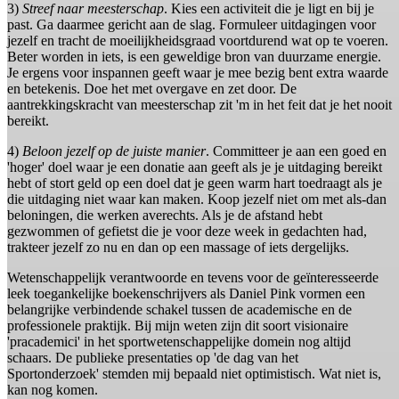
3)
Streef naar meesterschap
. Kies een activiteit die je ligt en bij je
past. Ga daarmee gericht aan de slag. Formuleer uitdagingen voor
jezelf en tracht de moeilijkheidsgraad voortdurend wat op te voeren.
Beter worden in iets, is een geweldige bron van duurzame energie.
Je ergens voor inspannen geeft waar je mee bezig bent extra waarde
en betekenis. Doe het met overgave en zet door. De
aantrekkingskracht van meesterschap zit 'm in het feit dat je het nooit
bereikt.
4)
Beloon jezelf op de juiste manier
. Committeer je aan een goed en
'hoger' doel waar je een donatie aan geeft als je je uitdaging bereikt
hebt of stort geld op een doel dat je geen warm hart toedraagt als je
die uitdaging niet waar kan maken. Koop jezelf niet om met als-dan
beloningen, die werken averechts. Als je de afstand hebt
gezwommen of gefietst die je voor deze week in gedachten had,
trakteer jezelf zo nu en dan op een massage of iets dergelijks.
Wetenschappelijk verantwoorde en tevens voor de geïnteresseerde
leek toegankelijke boekenschrijvers als Daniel Pink vormen een
belangrijke verbindende schakel tussen de academische en de
professionele praktijk. Bij mijn weten zijn dit soort visionaire
'pracademici' in het sportwetenschappelijke domein nog altijd
schaars. De publieke presentaties op 'de dag van het
Sportonderzoek' stemden mij bepaald niet optimistisch. Wat niet is,
kan nog komen.