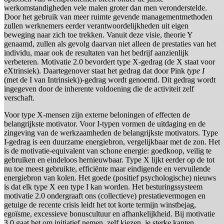
werkomstandigheden vele malen groter dan men veronderstelde.
Door het gebruik van meer ruimte gevende managementmethoden
zullen werknemers eerder verantwoordelijkheden uit eigen
beweging naar zich toe trekken. Vanuit deze visie, theorie Y
genaamd, zullen als gevolg daarvan niet alleen de prestaties van het
individu, maar ook de resultaten van het bedrijf aanzienlijk
verbeteren. Motivatie 2.0 bevordert type X-gedrag (de X staat voor
eXtrinsiek). Daartegenover staat het gedrag dat door Pink
type I
(met de I van Intrinsiek))-gedrag wordt genoemd. Dit gedrag wordt
ingegeven door de inherente voldoening die de activiteit zelf
verschaft.
Voor type X-mensen zijn externe beloningen of effecten de
belangrijkste motivator. Voor I-typen vormen de uitdaging en de
zingeving van de werkzaamheden de belangrijkste motivators. Type
I-gedrag is een duurzame energiebron, vergelijkbaar met de zon. Het
is de motivatie-equivalent van schone energie: goedkoop, veilig te
gebruiken en eindeloos hernieuwbaar. Type X lijkt eerder op de tot
nu toe meest gebruikte, efficiënte maar eindigende en vervuilende
energiebron van kolen. Het goede (positief psychologische) nieuws
is dat elk type X een type I kan worden. Het besturingssysteem
motivatie 2.0 ondergraaft ons (collectieve) prestatievermogen en
getuige de recente crisis leidt het tot korte termijn winstbejag,
egoïsme, excessieve bonuscultuur en afhankelijkheid. Bij motivatie
3.0 gaat het om initiatief nemen, zelf kiezen, je sterke kanten