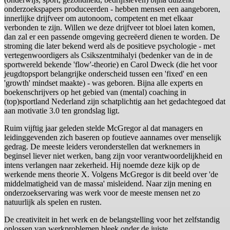
onderzoekspapers produceerden - hebben mensen een aangeboren,
innerlijke drijfveer om autonoom, competent en met elkaar
verbonden te zijn. Willen we deze drijfveer tot bloei laten komen,
dan zal er een passende omgeving gecreëerd dienen te worden. De
stroming die later bekend werd als de positieve psychologie - met
vertegenwoordigers als Csikszentmihalyi (bedenker van de in de
sportwereld bekende 'flow'-theorie) en Carol Dweck (die het voor
jeugdtopsport belangrijke onderscheid tussen een 'fixed' en een
'growth' mindset maakte) - was geboren. Bijna alle experts en
boekenschrijvers op het gebied van (mental) coaching in
(top)sportland Nederland zijn schatplichtig aan het gedachtegoed dat
aan motivatie 3.0 ten grondslag ligt.
Ruim vijftig jaar geleden stelde McGregor al dat managers en
leidinggevenden zich baseren op foutieve aannames over menselijk
gedrag. De meeste leiders veronderstellen dat werknemers in
beginsel liever niet werken, bang zijn voor verantwoordelijkheid en
intens verlangen naar zekerheid. Hij noemde deze kijk op de
werkende mens theorie X. Volgens McGregor is dit beeld over 'de
middelmatigheid van de massa' misleidend. Naar zijn mening en
onderzoekservaring was werk voor de meeste mensen net zo
natuurlijk als spelen en rusten.
De creativiteit in het werk en de belangstelling voor het zelfstandig
oplossen van werkproblemen bleek onder de juiste