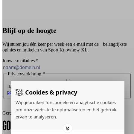
Blijf op de hoogte
Wij sturen jou één keer per week een e-mail met de belangrijkste
opinies en artikelen van Sport Knowhow XL.
Jouw e-mailadres
*
Privacyverklaring
*
Ik ontvang graag de nieuwsbrief en ga akkoord met de
Cookies & privacy
privacyverklaring
.
Wij gebruiken functionele en analytische cookies
Inschrijven
om onze website te optimaliseren en het gebruik
Gerealiseerd door:
ervan te analyseren.