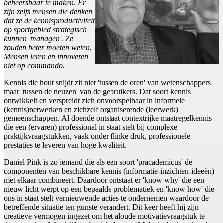
beheersbaar te maken. Er
zijn zelfs mensen die denken
dat ze de kennisproductiviteit
op sportgebied strategisch
kunnen 'managen'. Ze
zouden beter moeten weten.
Mensen leren en innoveren
niet op commando.
Kennis die hout snijdt zit niet 'tussen de oren' van wetenschappers
maar 'tussen de neuzen' van de gebruikers. Dat soort kennis
ontwikkelt en verspreidt zich onvoorspelbaar in informele
(kennis)netwerken en zichzelf organiserende (leerwerk)
gemeenschappen. Al doende ontstaat contextrijke maatregelkennis
die een (ervaren) professional in staat stelt bij complexe
praktijkvraagstukken, vaak onder flinke druk, professionele
prestaties te leveren van hoge kwaliteit.
Daniel Pink is zo iemand die als een soort 'pracademicus' de
componenten van beschikbare kennis (informatie-inzichten-ideeën)
met elkaar combineert. Daardoor ontstaat er 'know why' die een
nieuw licht werpt op een bepaalde problematiek en 'know how' die
ons in staat stelt vernieuwende acties te ondernemen waardoor de
betreffende situatie ten gunste verandert. Dit keer heeft hij zijn
creatieve vermogen ingezet om het aloude motivatievraagstuk te