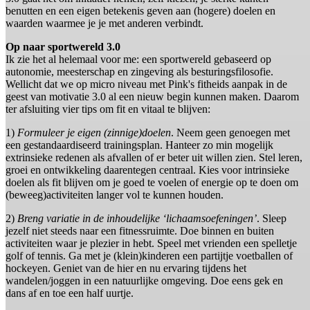
benutten en een eigen betekenis geven aan (hogere) doelen en
waarden waarmee je je met anderen verbindt.
Op naar sportwereld 3.0
Ik zie het al helemaal voor me: een sportwereld gebaseerd op
autonomie, meesterschap en zingeving als besturingsfilosofie.
Wellicht dat we op micro niveau met Pink's fitheids aanpak in de
geest van motivatie 3.0 al een nieuw begin kunnen maken. Daarom
ter afsluiting vier tips om fit en vitaal te blijven:
1)
Formuleer je eigen (zinnige)doelen
. Neem geen genoegen met
een gestandaardiseerd trainingsplan. Hanteer zo min mogelijk
extrinsieke redenen als afvallen of er beter uit willen zien. Stel leren,
groei en ontwikkeling daarentegen centraal. Kies voor intrinsieke
doelen als fit blijven om je goed te voelen of energie op te doen om
(beweeg)activiteiten langer vol te kunnen houden.
2)
Breng variatie in de inhoudelijke ‘lichaamsoefeningen’
. Sleep
jezelf niet steeds naar een fitnessruimte. Doe binnen en buiten
activiteiten waar je plezier in hebt. Speel met vrienden een spelletje
golf of tennis. Ga met je (klein)kinderen een partijtje voetballen of
hockeyen. Geniet van de hier en nu ervaring tijdens het
wandelen/joggen in een natuurlijke omgeving. Doe eens gek en
dans af en toe een half uurtje.