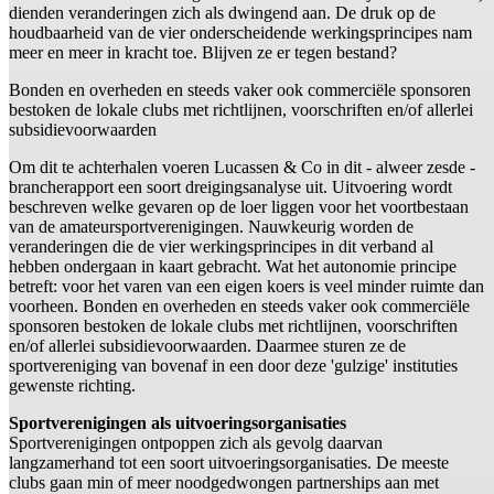
dienden veranderingen zich als dwingend aan. De druk op de
houdbaarheid van de vier onderscheidende werkingsprincipes nam
meer en meer in kracht toe. Blijven ze er tegen bestand?
Bonden en overheden en steeds vaker ook commerciële sponsoren
bestoken de lokale clubs met richtlijnen, voorschriften en/of allerlei
subsidievoorwaarden
Om dit te achterhalen voeren Lucassen & Co in dit - alweer zesde -
brancherapport een soort dreigingsanalyse uit. Uitvoering wordt
beschreven welke gevaren op de loer liggen voor het voortbestaan
van de amateursportverenigingen. Nauwkeurig worden de
veranderingen die de vier werkingsprincipes in dit verband al
hebben ondergaan in kaart gebracht. Wat het autonomie principe
betreft: voor het varen van een eigen koers is veel minder ruimte dan
voorheen. Bonden en overheden en steeds vaker ook commerciële
sponsoren bestoken de lokale clubs met richtlijnen, voorschriften
en/of allerlei subsidievoorwaarden. Daarmee sturen ze de
sportvereniging van bovenaf in een door deze 'gulzige' instituties
gewenste richting.
Sportverenigingen als uitvoeringsorganisaties
Sportverenigingen ontpoppen zich als gevolg daarvan
langzamerhand tot een soort uitvoeringsorganisaties. De meeste
clubs gaan min of meer noodgedwongen partnerships aan met