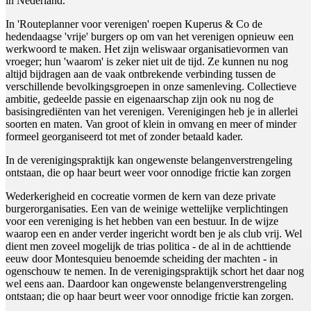
in Nederland.
In 'Routeplanner voor verenigen' roepen Kuperus & Co de
hedendaagse 'vrije' burgers op om van het verenigen opnieuw een
werkwoord te maken. Het zijn weliswaar organisatievormen van
vroeger; hun 'waarom' is zeker niet uit de tijd. Ze kunnen nu nog
altijd bijdragen aan de vaak ontbrekende verbinding tussen de
verschillende bevolkingsgroepen in onze samenleving. Collectieve
ambitie, gedeelde passie en eigenaarschap zijn ook nu nog de
basisingrediënten van het verenigen. Verenigingen heb je in allerlei
soorten en maten. Van groot of klein in omvang en meer of minder
formeel georganiseerd tot met of zonder betaald kader.
In de verenigingspraktijk kan ongewenste belangenverstrengeling
ontstaan, die op haar beurt weer voor onnodige frictie kan zorgen
Wederkerigheid en cocreatie vormen de kern van deze private
burgerorganisaties. Een van de weinige wettelijke verplichtingen
voor een vereniging is het hebben van een bestuur. In de wijze
waarop een en ander verder ingericht wordt ben je als club vrij. Wel
dient men zoveel mogelijk de trias politica - de al in de achttiende
eeuw door Montesquieu benoemde scheiding der machten - in
ogenschouw te nemen. In de verenigingspraktijk schort het daar nog
wel eens aan. Daardoor kan ongewenste belangenverstrengeling
ontstaan; die op haar beurt weer voor onnodige frictie kan zorgen.