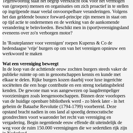
Tegenwoordig staat het begrip veerkracht ook voor het vermogen
van (groepen) mensen en organisaties om zich proactief in te stellen
op ingrijpende maar veelal onvoorspelbare veranderingen. Volgens
het dan geldende bounce forward-principe zijn mensen in staat om
op tijd actie te ondernemen en de werking van de aankomende
verandering te beïnvloeden. Beschikt men in (sport)verenigingsland
eveneens over zo'n verborgen motor?
In 'Routeplanner voor verenigen' roepen Kuperus & Co de
hedendaagse 'vrije' burgers op om van het verenigen opnieuw een
werkwoord te maken
Wat een vereniging beweegt
In de loop van de achttiende eeuw zochten burgers steeds vaker de
publieke ruimte op om in genootschappen kennis en kunde met
elkaar te delen. Rijke burgers kozen daarbij voor luxe ingerichte
sociëteiten die een hoge contributie en een streng toelatingsbeleid
kenden. De gewone man was aangewezen op laagdrempeliger
voorzieningen zoals leesgenootschappen. Binnen deze voorlopers
van de huidige openbare bibliotheek werd - zo bleek later - in het
geheim de Bataafse Revolutie (1794-1799) voorbereid. Deze
opstand bracht nadien in ons land al spoedig democratische
grondrechten voort waaronder het recht van vereniging en
vergadering. Begin negentiende eeuw effende dit uiteindelijk de
weg voor de ruim 150.000 verenigingen die we sedertdien rijk zijn