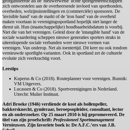
georganiseerde als de 'nieuwerwetse' lichte sportgemeenschappen
zich ontworstelen aan de overheersende invloed van sportbonden,
overheden, welzijnsinstellingen en (commerciële) sponsoren. De
'invisible hand' van de markt of de 'iron hand' van de overheid
maken voortaan in verenigingssportland hopelijk niet langer de
dienst uit. Hun (maatschappelijke) houdbaarheidsdatum is voorbij.
Niet die van het verenigen. Geleid door de 'intangible hand' van de
sociale waardering scheppen nieuwe generaties sporters straks in
uiteenlopende sociale verbanden weer nieuwe vormen van
verenigen. Van onderop. Net als toentertijd. Dit keer nu ook rondom
vernieuwde sportlight-varianten. Ook in sportland zet de culturele
evolutie zich veerkrachtig voort.
Leestips
Kuperus & Co (2018). Routeplanner voor verenigen. Bunnik:
VM Uitgevers.
Lucassen & Co (2018). Sportverenigingen in Nederland.
Utrecht: Mulier Instituut.
Adri Broeke (1946) verdiende de kost als bollenpeller,
bakkersknecht, gymleraar, beroepsopleider, consultant, lector
en als onderzoeker. Op 25 maart 2010 is hij gepromoveerd. De
titel van zijn proefschrift:
Professioneel Sportmanagement
Vernieuwen.
Zijn favoriete boek is: De A.F.C.’ers van J.B.