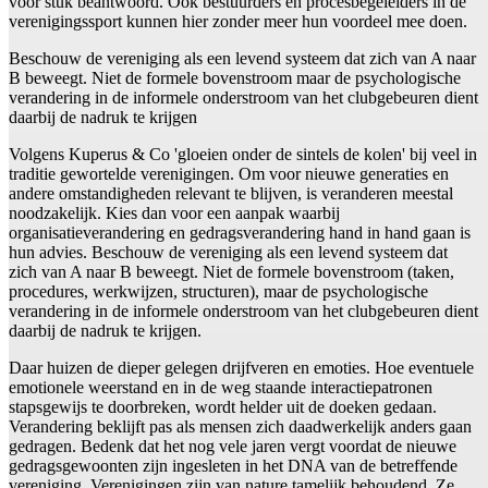
voor stuk beantwoord. Ook bestuurders en procesbegeleiders in de
verenigingssport kunnen hier zonder meer hun voordeel mee doen.
Beschouw de vereniging als een levend systeem dat zich van A naar
B beweegt. Niet de formele bovenstroom maar de psychologische
verandering in de informele onderstroom van het clubgebeuren dient
daarbij de nadruk te krijgen
Volgens Kuperus & Co 'gloeien onder de sintels de kolen' bij veel in
traditie gewortelde verenigingen. Om voor nieuwe generaties en
andere omstandigheden relevant te blijven, is veranderen meestal
noodzakelijk. Kies dan voor een aanpak waarbij
organisatieverandering en gedragsverandering hand in hand gaan is
hun advies. Beschouw de vereniging als een levend systeem dat
zich van A naar B beweegt. Niet de formele bovenstroom (taken,
procedures, werkwijzen, structuren), maar de psychologische
verandering in de informele onderstroom van het clubgebeuren dient
daarbij de nadruk te krijgen.
Daar huizen de dieper gelegen drijfveren en emoties. Hoe eventuele
emotionele weerstand en in de weg staande interactiepatronen
stapsgewijs te doorbreken, wordt helder uit de doeken gedaan.
Verandering beklijft pas als mensen zich daadwerkelijk anders gaan
gedragen. Bedenk dat het nog vele jaren vergt voordat de nieuwe
gedragsgewoonten zijn ingesleten in het DNA van de betreffende
vereniging. Verenigingen zijn van nature tamelijk behoudend. Ze