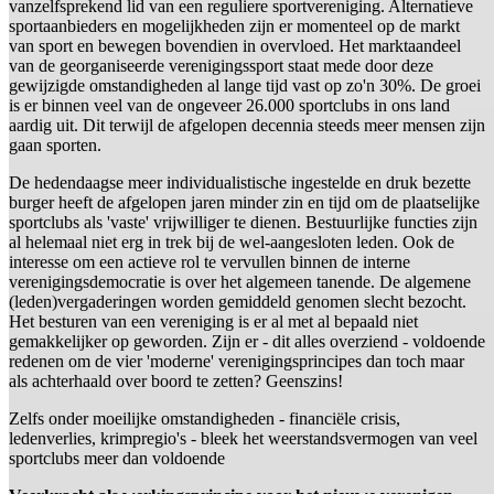
vanzelfsprekend lid van een reguliere sportvereniging. Alternatieve
sportaanbieders en mogelijkheden zijn er momenteel op de markt
van sport en bewegen bovendien in overvloed. Het marktaandeel
van de georganiseerde verenigingssport staat mede door deze
gewijzigde omstandigheden al lange tijd vast op zo'n 30%. De groei
is er binnen veel van de ongeveer 26.000 sportclubs in ons land
aardig uit. Dit terwijl de afgelopen decennia steeds meer mensen zijn
gaan sporten.
De hedendaagse meer individualistische ingestelde en druk bezette
burger heeft de afgelopen jaren minder zin en tijd om de plaatselijke
sportclubs als 'vaste' vrijwilliger te dienen. Bestuurlijke functies zijn
al helemaal niet erg in trek bij de wel-aangesloten leden. Ook de
interesse om een actieve rol te vervullen binnen de interne
verenigingsdemocratie is over het algemeen tanende. De algemene
(leden)vergaderingen worden gemiddeld genomen slecht bezocht.
Het besturen van een vereniging is er al met al bepaald niet
gemakkelijker op geworden. Zijn er - dit alles overziend - voldoende
redenen om de vier 'moderne' verenigingsprincipes dan toch maar
als achterhaald over boord te zetten? Geenszins!
Zelfs onder moeilijke omstandigheden - financiële crisis,
ledenverlies, krimpregio's - bleek het weerstandsvermogen van veel
sportclubs meer dan voldoende