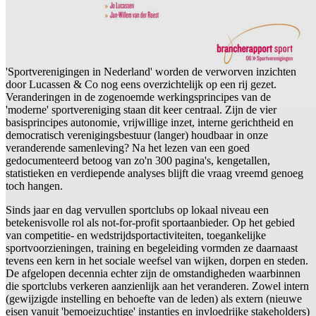
'Sportverenigingen in Nederland' worden de verworven inzichten
door Lucassen & Co nog eens overzichtelijk op een rij gezet.
Veranderingen in de zogenoemde werkingsprincipes van de
'moderne' sportvereniging staan dit keer centraal. Zijn de vier
basisprincipes autonomie, vrijwillige inzet, interne gerichtheid en
democratisch verenigingsbestuur (langer) houdbaar in onze
veranderende samenleving? Na het lezen van een goed
gedocumenteerd betoog van zo'n 300 pagina's, kengetallen,
statistieken en verdiepende analyses blijft die vraag vreemd genoeg
toch hangen.
Sinds jaar en dag vervullen sportclubs op lokaal niveau een
betekenisvolle rol als not-for-profit sportaanbieder. Op het gebied
van competitie- en wedstrijdsportactiviteiten, toegankelijke
sportvoorzieningen, training en begeleiding vormden ze daarnaast
tevens een kern in het sociale weefsel van wijken, dorpen en steden.
De afgelopen decennia echter zijn de omstandigheden waarbinnen
die sportclubs verkeren aanzienlijk aan het veranderen. Zowel intern
(gewijzigde instelling en behoefte van de leden) als extern (nieuwe
eisen vanuit 'bemoeizuchtige' instanties en invloedrijke stakeholders)