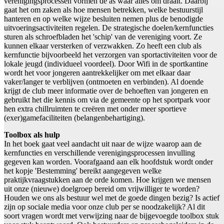
verenigingsprocessen vormen de as waar alles om draait. Daarbij
gaat het om zaken als hoe mensen betrekken, welke bestuurstijl
hanteren en op welke wijze besluiten nemen plus de benodigde
uitvoeringsactiviteiten regelen. De strategische doelen/kernfuncties
sturen als schroefbladen het 'schip' van de vereniging voort. Ze
kunnen elkaar versterken of verzwakken. Zo heeft een club als
kernfunctie bijvoorbeeld het verzorgen van sportactiviteiten voor de
lokale jeugd (individueel voordeel). Door Wifi in de sportkantine
wordt het voor jongeren aantrekkelijker om met elkaar daar
vaker/langer te verblijven (ontmoeten en verbinden). Al doende
krijgt de club meer informatie over de behoeften van jongeren en
gebruikt het die kennis om via de gemeente op het sportpark voor
hen extra chillruimten te creëren met onder meer sportieve
(exer)gamefaciliteiten (belangenbehartiging).
Toolbox als hulp
In het boek gaat veel aandacht uit naar de wijze waarop aan de
kernfuncties en verschillende verenigingsprocessen invulling
gegeven kan worden. Voorafgaand aan elk hoofdstuk wordt onder
het kopje 'Bestemming' bereikt aangegeven welke
praktijkvraagstukken aan de orde komen. Hoe krijgen we mensen
uit onze (nieuwe) doelgroep bereid om vrijwilliger te worden?
Houden we ons als bestuur wel met de goede dingen bezig? Is actief
zijn op sociale media voor onze club per se noodzakelijk? Al dit
soort vragen wordt met verwijzing naar de bijgevoegde toolbox stuk