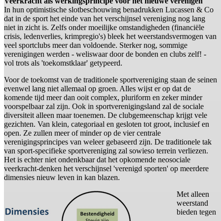
Veerkracht als werkingsprincipe voor het nieuwe verenigen
In hun optimistische slotbeschouwing benadrukken Lucassen & Co
dat in de sport het einde van het verschijnsel vereniging nog lang
niet in zicht is. Zelfs onder moeilijke omstandigheden (financiële
crisis, ledenverlies, krimpregio's) bleek het weerstandsvermogen van
veel sportclubs meer dan voldoende. Sterker nog, sommige
verenigingen werden - weliswaar door de bonden en clubs zelf! -
vol trots als 'toekomstklaar' getypeerd.
Voor de toekomst van de traditionele sportvereniging staan de seinen
evenwel lang niet allemaal op groen. Alles wijst er op dat de
komende tijd meer dan ooit complex, pluriform en zeker minder
voorspelbaar zal zijn. Ook in sportverenigingsland zal de sociale
diversiteit alleen maar toenemen. De clubgemeenschap krijgt vele
gezichten. Van klein, categoriaal en gesloten tot groot, inclusief en
open. Ze zullen meer of minder op de vier centrale
verenigingsprincipes van weleer gebaseerd zijn. De traditionele tak
van sport-specifieke sportvereniging zal sowieso terrein verliezen.
Het is echter niet ondenkbaar dat het opkomende neosociale
veerkracht-denken het verschijnsel 'verenigd sporten' op meerdere
dimensies nieuw leven in kan blazen.
Met alleen
weerstand
bieden tegen