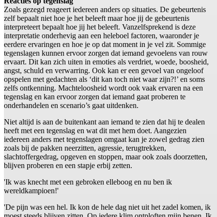
Reacties op tegenslag
Zoals gezegd reageert iedereen anders op situaties. De gebeurtenis
zelf bepaalt niet hoe je het beleeft maar hoe jij de gebeurtenis
interpreteert bepaalt hoe jij het beleeft. Vanzelfsprekend is deze
interpretatie onderhevig aan een heleboel factoren, waaronder je
eerdere ervaringen en hoe je op dat moment in je vel zit. Sommige
tegenslagen kunnen ervoor zorgen dat iemand gevoelens van rouw
ervaart. Dit kan zich uiten in emoties als verdriet, woede, boosheid,
angst, schuld en verwarring. Ook kan er een gevoel van ongeloof
opspelen met gedachten als ‘dit kan toch niet waar zijn?!’ en soms
zelfs ontkenning. Machteloosheid wordt ook vaak ervaren na een
tegenslag en kan ervoor zorgen dat iemand gaat proberen te
onderhandelen en scenario’s gaat uitdenken.
Niet altijd is aan de buitenkant aan iemand te zien dat hij te dealen
heeft met een tegenslag en wat dit met hem doet. Aangezien
iedereen anders met tegenslagen omgaat kan je zowel gedrag zien
zoals bij de pakken neerzitten, agressie, terugtrekken,
slachtoffergedrag, opgeven en stoppen, maar ook zoals doorzetten,
blijven proberen en een stapje erbij zetten.
'Ik was knecht met een gebroken elleboog en nu ben ik
wereldkampioen!'
'De pijn was een hel. Ik kon de hele dag niet uit het zadel komen, ik
moest steeds blijven zitten. Op iedere klim ontploften mijn benen. Ik