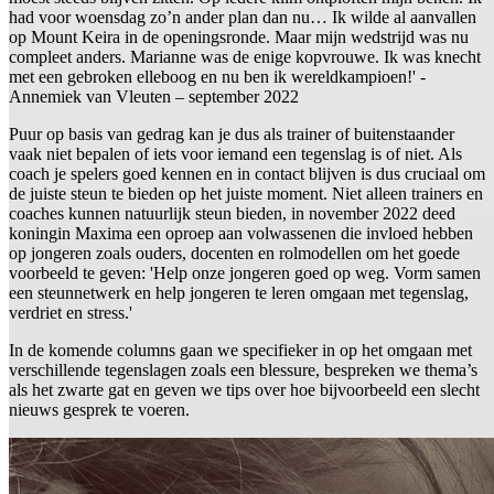
had voor woensdag zo’n ander plan dan nu… Ik wilde al aanvallen
op Mount Keira in de openingsronde. Maar mijn wedstrijd was nu
compleet anders. Marianne was de enige kopvrouwe. Ik was knecht
met een gebroken elleboog en nu ben ik wereldkampioen!' -
Annemiek van Vleuten – september 2022
Puur op basis van gedrag kan je dus als trainer of buitenstaander
vaak niet bepalen of iets voor iemand een tegenslag is of niet. Als
coach je spelers goed kennen en in contact blijven is dus cruciaal om
de juiste steun te bieden op het juiste moment. Niet alleen trainers en
coaches kunnen natuurlijk steun bieden, in november 2022 deed
koningin Maxima een oproep aan volwassenen die invloed hebben
op jongeren zoals ouders, docenten en rolmodellen om het goede
voorbeeld te geven: 'Help onze jongeren goed op weg. Vorm samen
een steunnetwerk en help jongeren te leren omgaan met tegenslag,
verdriet en stress.'
In de komende columns gaan we specifieker in op het omgaan met
verschillende tegenslagen zoals een blessure, bespreken we thema’s
als het zwarte gat en geven we tips over hoe bijvoorbeeld een slecht
nieuws gesprek te voeren.