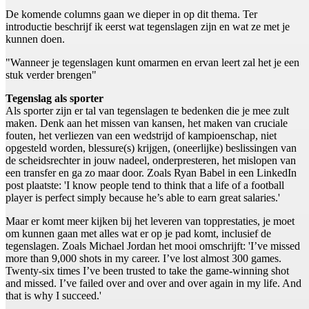
De komende columns gaan we dieper in op dit thema. Ter
introductie beschrijf ik eerst wat tegenslagen zijn en wat ze met je
kunnen doen.
"Wanneer je tegenslagen kunt omarmen en ervan leert zal het je een
stuk verder brengen"
Tegenslag als sporter
Als sporter zijn er tal van tegenslagen te bedenken die je mee zult
maken. Denk aan het missen van kansen, het maken van cruciale
fouten, het verliezen van een wedstrijd of kampioenschap, niet
opgesteld worden, blessure(s) krijgen, (oneerlijke) beslissingen van
de scheidsrechter in jouw nadeel, onderpresteren, het mislopen van
een transfer en ga zo maar door. Zoals Ryan Babel in een LinkedIn
post plaatste: 'I know people tend to think that a life of a football
player is perfect simply because he’s able to earn great salaries.'
Maar er komt meer kijken bij het leveren van topprestaties, je moet
om kunnen gaan met alles wat er op je pad komt, inclusief de
tegenslagen. Zoals Michael Jordan het mooi omschrijft: 'I’ve missed
more than 9,000 shots in my career. I’ve lost almost 300 games.
Twenty-six times I’ve been trusted to take the game-winning shot
and missed. I’ve failed over and over and over again in my life. And
that is why I succeed.'