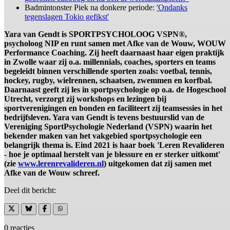
Badmintonster Piek na donkere periode:
'Ondanks
tegenslagen Tokio gefikst'
Yara van Gendt is SPORTPSYCHOLOOG VSPN®,
psycholoog NIP en runt samen met Afke van de Wouw, WOUW
Performance Coaching. Zij heeft daarnaast haar eigen praktijk
in Zwolle waar zij o.a. millennials, coaches, sporters en teams
begeleidt binnen verschillende sporten zoals: voetbal, tennis,
hockey, rugby, wielrennen, schaatsen, zwemmen en korfbal.
Daarnaast geeft zij les in sportpsychologie op o.a. de Hogeschool
Utrecht, verzorgt zij workshops en lezingen bij
sportverenigingen en bonden en faciliteert zij teamsessies in het
bedrijfsleven. Yara van Gendt is tevens bestuurslid van de
Vereniging SportPsychologie Nederland (VSPN) waarin het
bekender maken van het vakgebied sportpsychologie een
belangrijk thema is. Eind 2021 is haar boek 'Leren Revalideren
- hoe je optimaal herstelt van je blessure en er sterker uitkomt'
(zie
www.lerenrevalideren.nl
) uitgekomen dat zij samen met
Afke van de Wouw schreef.
Deel dit bericht:
0 reacties