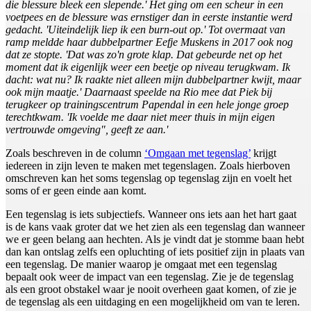
die blessure bleek een slepende.' Het ging om een scheur in een
voetpees en de blessure was ernstiger dan in eerste instantie werd
gedacht. 'Uiteindelijk liep ik een burn-out op.' Tot overmaat van
ramp meldde haar dubbelpartner Eefje Muskens in 2017 ook nog
dat ze stopte. 'Dat was zo'n grote klap. Dat gebeurde net op het
moment dat ik eigenlijk weer een beetje op niveau terugkwam. Ik
dacht: wat nu? Ik raakte niet alleen mijn dubbelpartner kwijt, maar
ook mijn maatje.' Daarnaast speelde na Rio mee dat Piek bij
terugkeer op trainingscentrum Papendal in een hele jonge groep
terechtkwam. 'Ik voelde me daar niet meer thuis in mijn eigen
vertrouwde omgeving", geeft ze aan.'
Zoals beschreven in de column
‘Omgaan met tegenslag’
krijgt
iedereen in zijn leven te maken met tegenslagen. Zoals hierboven
omschreven kan het soms tegenslag op tegenslag zijn en voelt het
soms of er geen einde aan komt.
Een tegenslag is iets subjectiefs. Wanneer ons iets aan het hart gaat
is de kans vaak groter dat we het zien als een tegenslag dan wanneer
we er geen belang aan hechten. Als je vindt dat je stomme baan hebt
dan kan ontslag zelfs een opluchting of iets positief zijn in plaats van
een tegenslag. De manier waarop je omgaat met een tegenslag
bepaalt ook weer de impact van een tegenslag. Zie je de tegenslag
als een groot obstakel waar je nooit overheen gaat komen, of zie je
de tegenslag als een uitdaging en een mogelijkheid om van te leren.