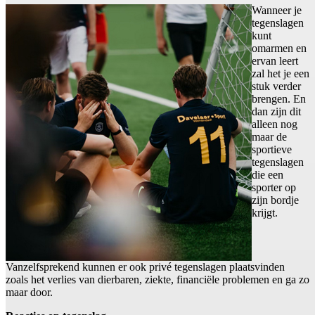
Wanneer je
tegenslagen
kunt
omarmen en
ervan leert
zal het je een
stuk verder
brengen. En
dan zijn dit
alleen nog
maar de
sportieve
tegenslagen
die een
sporter op
zijn bordje
krijgt.
Vanzelfsprekend kunnen er ook privé tegenslagen plaatsvinden
zoals het verlies van dierbaren, ziekte, financiële problemen en ga zo
maar door.