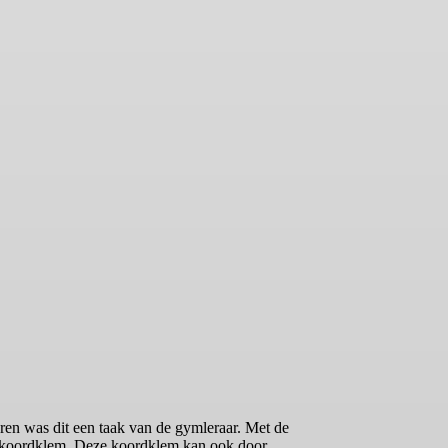
ren was dit een taak van de gymleraar. Met de
de koordklem. Deze koordklem kan ook door