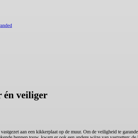
randed
én veiliger
 vastgezet aan een kikkerplaat op de muur. Om de veiligheid te garande
 bekende hennep touw, kwam er ook een andere wijze van vastzetten: 