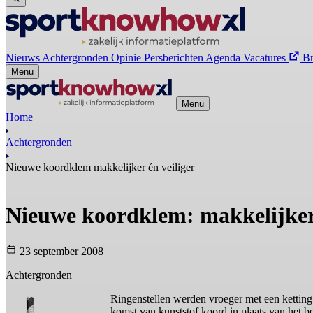
Nieuws
Achtergronden
Opinie
Persberichten
Agenda
Vacatures
B
Menu
Menu
Home
Achtergronden
Nieuwe koordklem makkelijker én veiliger
Nieuwe koordklem: makkelijker 
23 september 2008
Achtergronden
Ringenstellen werden vroeger met een ketting
komst van kunststof koord in plaats van het