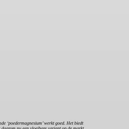
mde ‘poedermagnesium’ werkt goed. Het biedt
r daarom nu een vloeibare variant op de markt