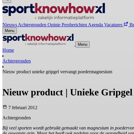
Nieuws
Achtergronden
Opinie
Persberichten
Agenda
Vacatures
B
Menu
Menu
Home
Achtergronden
Nieuw product unieke gripgel vervangt poedermagnesium
Nieuw product | Unieke Gripge
7 februari 2012
Achtergronden
Bij veel sporten wordt gebruikt gemaakt van magnesium in poedervo
de gewenste grip. Maar het heeft ook nadelen voor de gezondheid van