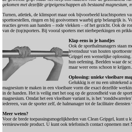
gekomen met dezelfde gripeigenschappen als bestaand magnesium, maa
Turnen, atletiek, de klimsport maar ook bijvoorbeeld krachtsporten va
sporttoestellen, ringen en bij gooivormen waarbij grip belangrijk is.
reacties geven aan handen – rode vlekken – of het gezicht. Ook de r
van de (top)sporters. Bij vooral sporters met nierbeperkingen en pri
Klap eens in je handjes
Ook de sporthalmanagers staan me
levensduur van houten sporttoeste
Gripgel een wenselijke oplossing
hun oefening. Beelden waar de sc
maar weer eens schoon te krijge
Oplossing: unieke vloeibare ma
Gelukkig is er nu een uitstekend a
magnesium te maken in een vloeibare vorm die exact dezelfde werkin
in de handen. Het is veilig met het oog op de gezondheid van de sporters
magnesium. Omdat het een vloeibare variant is, is het ‘ronddwarrelen
iedereen, van de sporter zelf, de halmanager tot de facilitaire diensten
Meer weten?
Voor de brede toepassingsmogelijkheden van Clean Gripgel, kunt u k
vernieuwende product. U kunt ook telefonisch contact opnemen met 