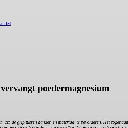
randed
l vervangt poedermagnesium
rm om de grip tussen handen en materiaal te bevorderen. Het zogenaa
 sporters en de levensduur van toestellen. Na jaren van onderzoek is e