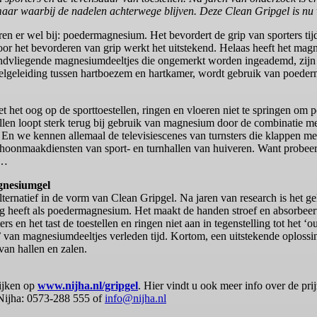
r waarbij de nadelen achterwege blijven. Deze Clean Gripgel is nu v
ren er wel bij: poedermagnesium. Het bevordert de grip van sporters ti
 Voor het bevorderen van grip werkt het uitstekend. Helaas heeft het ma
ondvliegende magnesiumdeeltjes die ongemerkt worden ingeademd, zijn n
kkelgeleiding tussen hartboezem en hartkamer, wordt gebruik van poede
t het oog op de sporttoestellen, ringen en vloeren niet te springen o
llen loopt sterk terug bij gebruik van magnesium door de combinatie me
. En we kennen allemaal de televisiescenes van turnsters die klappen
hoonmaakdiensten van sport- en turnhallen van huiveren. Want probeer 
n…
gnesiumgel
lternatief in de vorm van Clean Gripgel. Na jaren van research is het ge
g heeft als poedermagnesium. Het maakt de handen stroef en absorbeert
 en het tast de toestellen en ringen niet aan in tegenstelling tot het ‘o
’ van magnesiumdeeltjes verleden tijd. Kortom, een uitstekende oplossi
 van hallen en zalen.
ijken op
www.nijha.nl/gripgel
. Hier vindt u ook meer info over de pri
Nijha: 0573-288 555 of
info@nijha.nl