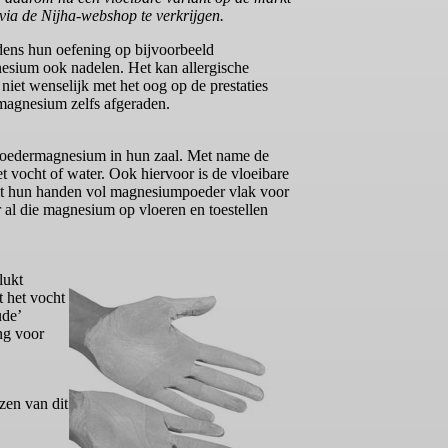
ia de Nijha-webshop te verkrijgen.
jdens hun oefening op bijvoorbeeld
gnesium ook nadelen. Het kan allergische
iet wenselijk met het oog op de prestaties
rmagnesium zelfs afgeraden.
m poedermagnesium in hun zaal. Met name de
t vocht of water. Ook hiervoor is de vloeibare
 met hun handen vol magnesiumpoeder vlak voor
al die magnesium op vloeren en toestellen
lukt
 het vocht
ude’
ng voor
jzen van dit