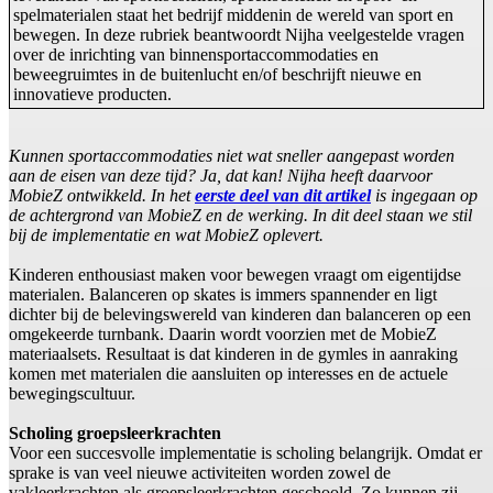
spelmaterialen staat het bedrijf middenin de wereld van sport en
bewegen. In deze rubriek beantwoordt Nijha veelgestelde vragen
over de inrichting van binnensportaccommodaties en
beweegruimtes in de buitenlucht en/of beschrijft nieuwe en
innovatieve producten.
Kunnen sportaccommodaties niet wat sneller aangepast worden
aan de eisen van deze tijd? Ja, dat kan! Nijha heeft daarvoor
MobieZ ontwikkeld. In het
eerste deel van dit artikel
is ingegaan op
de achtergrond van MobieZ en de werking. In dit deel staan we stil
bij de implementatie en wat MobieZ oplevert.
Kinderen enthousiast maken voor bewegen vraagt om eigentijdse
materialen. Balanceren op skates is immers spannender en ligt
dichter bij de belevingswereld van kinderen dan balanceren op een
omgekeerde turnbank. Daarin wordt voorzien met de MobieZ
materiaalsets. Resultaat is dat kinderen in de gymles in aanraking
komen met materialen die aansluiten op interesses en de actuele
bewegingscultuur.
Scholing groepsleerkrachten
Voor een succesvolle implementatie is scholing belangrijk. Omdat er
sprake is van veel nieuwe activiteiten worden zowel de
vakleerkrachten als groepsleerkrachten geschoold. Zo kunnen zij