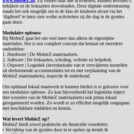
www.mobieZ.nl
. Zij vinden daar alle activiteiten, kunnen lesvideo’s
bekijken en de leskaarten downloaden. Deze digitale ondersteuning
maakt het ook mogelijk om in de klas de kinderen alvast via het
‘digibord’ te laten zien welke activiteiten zij die dag in de gymles
gaan doen.
Modulaire opbouw
Bij MobieZ gaat het om veel meer dan alleen de eigentijdse
materialen. Het is een compleet concept dat bestaat uit meerdere
onderdelen:
1.
Hardware
| De MobieZ-materiaalsets.
2.
Software
| De leskaarten, scholing, website en helpdesk.
3.
Orgware
| Logistiek (inventarisatie van te verwijderen toestellen
uit deelnemende accommodaties tot en met verplaatsing van de
MobieZ materiaalsets), inspectie & onderhoud.
Om optimaal lokaal maatwerk te kunnen bieden is er gekozen voor
een modulaire opbouw. Zo kan bijvoorbeeld het logistieke traject
(het wisselen van de MobieZ materiaalsets) ook prima lokaal
georganiseerd worden. Zo wordt er zo efficiënt mogelijk omgegaan
met beschikbare middelen en kennis.
Wat levert MobieZ op?
MobieZ biedt zowel praktische als financiële voordelen:
•
Verrijking
van de gymles door in te spelen op trends &