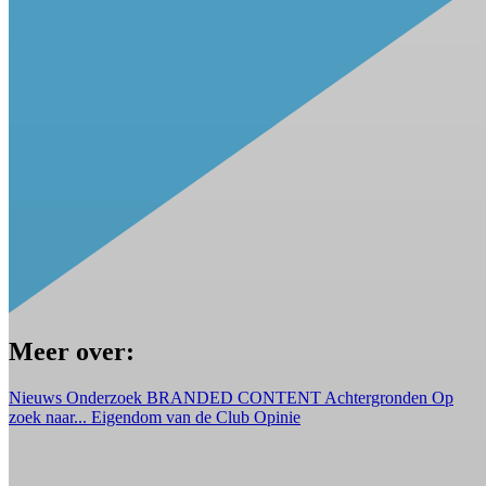
Meer over:
Nieuws
Onderzoek
BRANDED CONTENT
Achtergronden
Op
zoek naar...
Eigendom van de Club
Opinie