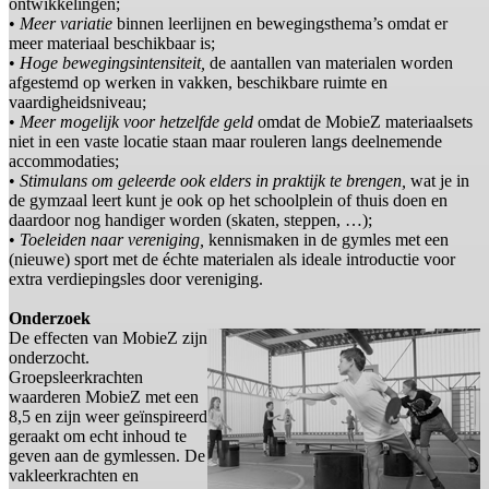
ontwikkelingen;
•
Meer variatie
binnen leerlijnen en bewegingsthema’s omdat er
meer materiaal beschikbaar is;
•
Hoge bewegingsintensiteit,
de aantallen van materialen worden
afgestemd op werken in vakken, beschikbare ruimte en
vaardigheidsniveau;
•
Meer mogelijk voor hetzelfde geld
omdat de MobieZ materiaalsets
niet in een vaste locatie staan maar rouleren langs deelnemende
accommodaties;
•
Stimulans om geleerde ook elders in praktijk te brengen,
wat je in
de gymzaal leert kunt je ook op het schoolplein of thuis doen en
daardoor nog handiger worden (skaten, steppen, …);
•
Toeleiden naar vereniging,
kennismaken in de gymles met een
(nieuwe) sport met de échte materialen als ideale introductie voor
extra verdiepingsles door vereniging.
Onderzoek
De effecten van MobieZ zijn
onderzocht.
Groepsleerkrachten
waarderen MobieZ met een
8,5 en zijn weer geïnspireerd
geraakt om echt inhoud te
geven aan de gymlessen. De
vakleerkrachten en