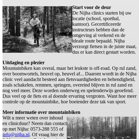
Start voor de deur
De Nijha clinics starten bij uw
locatie (school, sporthal,
kantoor). Gecertificeerde
instructeurs hebben dan de
omgeving al verkend en de
ideale route bepaald. Nijha
verzorgt fietsen in de juiste maat,
dus er kan direct gestart worden.
Uitdaging en plezier
Mountainbiken kan overal, maar het leukste is off-road. Op rul zand,
over boomwortels, heuvel op, heuvel af... Daarom wordt in de Nijha
clinic veel aandacht besteed aan fietsvaardigheden en behendigheid,
zoals schakelen, remmen, springen, overeind blijven in rul zand en
nog veel meer. Deze worden onderweg en spelenderwijs geoefend.
Dus veel op de fiets en al doende ervaring vergroten. Want hoe meer
controle op de mountainbike, hoe boeiender deze tak van sport.
Meer informatie over mountainbiken
Wilt u meer weten over inhoud
en clinicduur? Neem dan contact
op met Nijha: 0573-288 555 of
info@nijha.nl
. Of vraag hier de