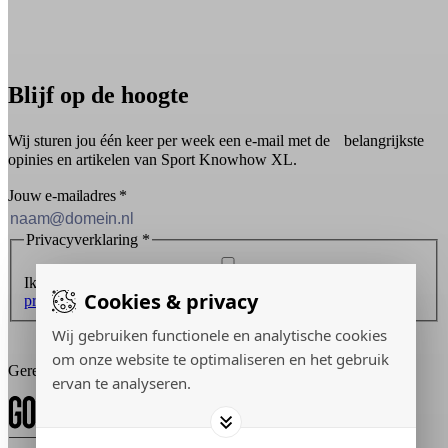
Blijf op de hoogte
Wij sturen jou één keer per week een e-mail met de belangrijkste
opinies en artikelen van Sport Knowhow XL.
Jouw e-mailadres
*
Privacyverklaring
*
Ik ontvang graag de nieuwsbrief en ga akkoord met de
Cookies & privacy
privacyverklaring
.
Wij gebruiken functionele en analytische cookies
Inschrijven
om onze website te optimaliseren en het gebruik
Gerealiseerd door:
ervan te analyseren.