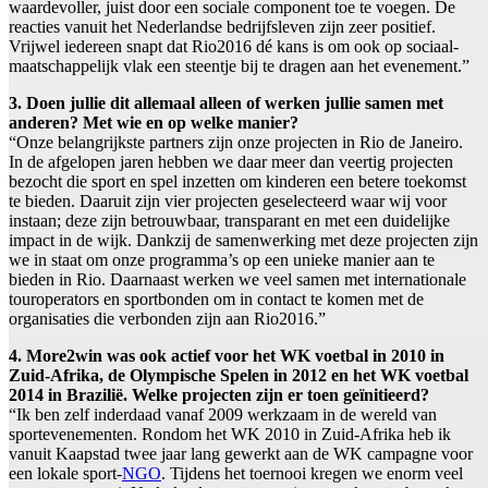
waardevoller, juist door een sociale component toe te voegen. De
reacties vanuit het Nederlandse bedrijfsleven zijn zeer positief.
Vrijwel iedereen snapt dat Rio2016 dé kans is om ook op sociaal-
maatschappelijk vlak een steentje bij te dragen aan het evenement.”
3. Doen jullie dit allemaal alleen of werken jullie samen met
anderen? Met wie en op welke manier?
“Onze belangrijkste partners zijn onze projecten in Rio de Janeiro.
In de afgelopen jaren hebben we daar meer dan veertig projecten
bezocht die sport en spel inzetten om kinderen een betere toekomst
te bieden. Daaruit zijn vier projecten geselecteerd waar wij voor
instaan; deze zijn betrouwbaar, transparant en met een duidelijke
impact in de wijk. Dankzij de samenwerking met deze projecten zijn
we in staat om onze programma’s op een unieke manier aan te
bieden in Rio. Daarnaast werken we veel samen met internationale
touroperators en sportbonden om in contact te komen met de
organisaties die verbonden zijn aan Rio2016.”
4. More2win was ook actief voor het WK voetbal in 2010 in
Zuid-Afrika, de Olympische Spelen in 2012 en het WK voetbal
2014 in Brazilië. Welke projecten zijn er toen geïnitieerd?
“Ik ben zelf inderdaad vanaf 2009 werkzaam in de wereld van
sportevenementen. Rondom het WK 2010 in Zuid-Afrika heb ik
vanuit Kaapstad twee jaar lang gewerkt aan de WK campagne voor
een lokale sport-
NGO
. Tijdens het toernooi kregen we enorm veel