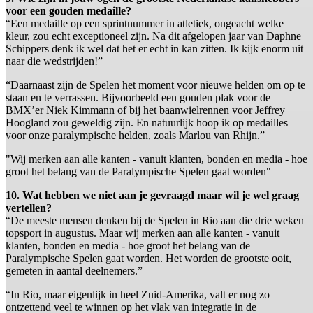
voor een gouden medaille?
“Een medaille op een sprintnummer in atletiek, ongeacht welke
kleur, zou echt exceptioneel zijn. Na dit afgelopen jaar van Daphne
Schippers denk ik wel dat het er echt in kan zitten. Ik kijk enorm uit
naar die wedstrijden!”
“Daarnaast zijn de Spelen het moment voor nieuwe helden om op te
staan en te verrassen. Bijvoorbeeld een gouden plak voor de
BMX’er Niek Kimmann of bij het baanwielrennen voor Jeffrey
Hoogland zou geweldig zijn. En natuurlijk hoop ik op medailles
voor onze paralympische helden, zoals Marlou van Rhijn.”
"Wij merken aan alle kanten - vanuit klanten, bonden en media - hoe
groot het belang van de Paralympische Spelen gaat worden"
10. Wat hebben we niet aan je gevraagd maar wil je wel graag
vertellen?
“De meeste mensen denken bij de Spelen in Rio aan die drie weken
topsport in augustus. Maar wij merken aan alle kanten - vanuit
klanten, bonden en media - hoe groot het belang van de
Paralympische Spelen gaat worden. Het worden de grootste ooit,
gemeten in aantal deelnemers.”
“In Rio, maar eigenlijk in heel Zuid-Amerika, valt er nog zo
ontzettend veel te winnen op het vlak van integratie in de