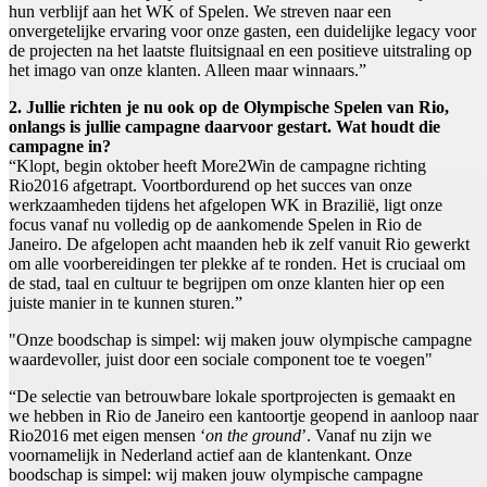
hun verblijf aan het WK of Spelen. We streven naar een
onvergetelijke ervaring voor onze gasten, een duidelijke legacy voor
de projecten na het laatste fluitsignaal en een positieve uitstraling op
het imago van onze klanten. Alleen maar winnaars.”
2. Jullie richten je nu ook op de Olympische Spelen van Rio,
onlangs is jullie campagne daarvoor gestart. Wat houdt die
campagne in?
“Klopt, begin oktober heeft More2Win de campagne richting
Rio2016 afgetrapt. Voortbordurend op het succes van onze
werkzaamheden tijdens het afgelopen WK in Brazilië, ligt onze
focus vanaf nu volledig op de aankomende Spelen in Rio de
Janeiro. De afgelopen acht maanden heb ik zelf vanuit Rio gewerkt
om alle voorbereidingen ter plekke af te ronden. Het is cruciaal om
de stad, taal en cultuur te begrijpen om onze klanten hier op een
juiste manier in te kunnen sturen.”
"Onze boodschap is simpel: wij maken jouw olympische campagne
waardevoller, juist door een sociale component toe te voegen"
“De selectie van betrouwbare lokale sportprojecten is gemaakt en
we hebben in Rio de Janeiro een kantoortje geopend in aanloop naar
Rio2016 met eigen mensen ‘
on the ground
’. Vanaf nu zijn we
voornamelijk in Nederland actief aan de klantenkant. Onze
boodschap is simpel: wij maken jouw olympische campagne