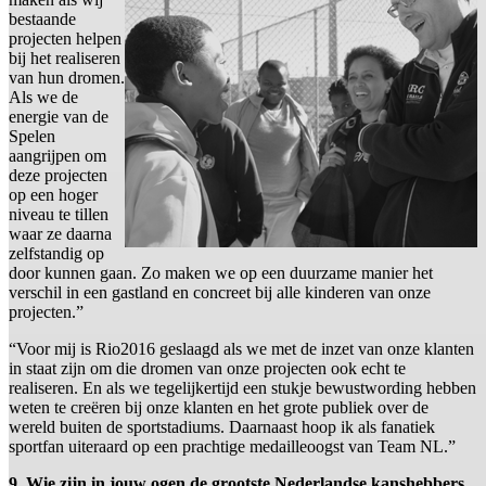
bestaande
projecten helpen
bij het realiseren
van hun dromen.
Als we de
energie van de
Spelen
aangrijpen om
deze projecten
op een hoger
niveau te tillen
waar ze daarna
zelfstandig op
door kunnen gaan. Zo maken we op een duurzame manier het
verschil in een gastland en concreet bij alle kinderen van onze
projecten.”
“Voor mij is Rio2016 geslaagd als we met de inzet van onze klanten
in staat zijn om die dromen van onze projecten ook echt te
realiseren. En als we tegelijkertijd een stukje bewustwording hebben
weten te creëren bij onze klanten en het grote publiek over de
wereld buiten de sportstadiums. Daarnaast hoop ik als fanatiek
sportfan uiteraard op een prachtige medailleoogst van Team NL.”
9. Wie zijn in jouw ogen de grootste Nederlandse kanshebbers