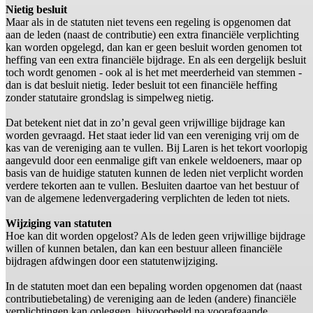
Nietig besluit
Maar als in de statuten niet tevens een regeling is opgenomen dat
aan de leden (naast de contributie) een extra financiële verplichting
kan worden opgelegd, dan kan er geen besluit worden genomen tot
heffing van een extra financiële bijdrage. En als een dergelijk besluit
toch wordt genomen - ook al is het met meerderheid van stemmen -
dan is dat besluit nietig. Ieder besluit tot een financiële heffing
zonder statutaire grondslag is simpelweg nietig.
Dat betekent niet dat in zo’n geval geen vrijwillige bijdrage kan
worden gevraagd. Het staat ieder lid van een vereniging vrij om de
kas van de vereniging aan te vullen. Bij Laren is het tekort voorlopig
aangevuld door een eenmalige gift van enkele weldoeners, maar op
basis van de huidige statuten kunnen de leden niet verplicht worden
verdere tekorten aan te vullen. Besluiten daartoe van het bestuur of
van de algemene ledenvergadering verplichten de leden tot niets.
Wijziging van statuten
Hoe kan dit worden opgelost? Als de leden geen vrijwillige bijdrage
willen of kunnen betalen, dan kan een bestuur alleen financiële
bijdragen afdwingen door een statutenwijziging.
In de statuten moet dan een bepaling worden opgenomen dat (naast
contributiebetaling) de vereniging aan de leden (andere) financiële
verplichtingen kan opleggen, bijvoorbeeld na voorafgaande