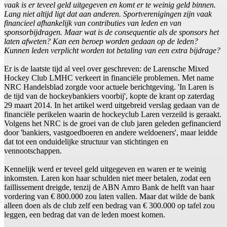
vaak is er teveel geld uitgegeven en komt er te weinig geld binnen.
Lang niet altijd ligt dat aan anderen. Sportverenigingen zijn vaak
financieel afhankelijk van contributies van leden en van
sponsorbijdragen. Maar wat is de consequentie als de sponsors het
laten afweten? Kan een beroep worden gedaan op de leden?
Kunnen leden verplicht worden tot betaling van een extra bijdrage?
Er is de laatste tijd al veel over geschreven: de Larensche Mixed
Hockey Club LMHC verkeert in financiële problemen. Met name
NRC Handelsblad zorgde voor actuele berichtgeving. 'In Laren is
de tijd van de hockeybankiers voorbij', kopte de krant op zaterdag
29 maart 2014. In het artikel werd uitgebreid verslag gedaan van de
financiële perikelen waarin de hockeyclub Laren verzeild is geraakt.
Volgens het NRC is de groei van de club jaren geleden gefinancierd
door 'bankiers, vastgoedboeren en andere weldoeners', maar leidde
dat tot een onduidelijke structuur van stichtingen en
vennootschappen.
Kennelijk werd er teveel geld uitgegeven en waren er te weinig
inkomsten. Laren kon haar schulden niet meer betalen, zodat een
faillissement dreigde, tenzij de ABN Amro Bank de helft van haar
vordering van € 800.000 zou laten vallen. Maar dat wilde de bank
alleen doen als de club zelf een bedrag van € 300.000 op tafel zou
leggen, een bedrag dat van de leden moest komen.