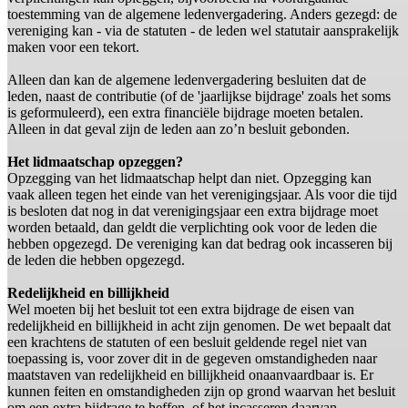
toestemming van de algemene ledenvergadering. Anders gezegd: de
vereniging kan - via de statuten - de leden wel statutair aansprakelijk
maken voor een tekort.
Alleen dan kan de algemene ledenvergadering besluiten dat de
leden, naast de contributie (of de 'jaarlijkse bijdrage' zoals het soms
is geformuleerd), een extra financiële bijdrage moeten betalen.
Alleen in dat geval zijn de leden aan zo’n besluit gebonden.
Het lidmaatschap opzeggen?
Opzegging van het lidmaatschap helpt dan niet. Opzegging kan
vaak alleen tegen het einde van het verenigingsjaar. Als voor die tijd
is besloten dat nog in dat verenigingsjaar een extra bijdrage moet
worden betaald, dan geldt die verplichting ook voor de leden die
hebben opgezegd. De vereniging kan dat bedrag ook incasseren bij
de leden die hebben opgezegd.
Redelijkheid en billijkheid
Wel moeten bij het besluit tot een extra bijdrage de eisen van
redelijkheid en billijkheid in acht zijn genomen. De wet bepaalt dat
een krachtens de statuten of een besluit geldende regel niet van
toepassing is, voor zover dit in de gegeven omstandigheden naar
maatstaven van redelijkheid en billijkheid onaanvaardbaar is. Er
kunnen feiten en omstandigheden zijn op grond waarvan het besluit
om een extra bijdrage te heffen, of het incasseren daarvan,