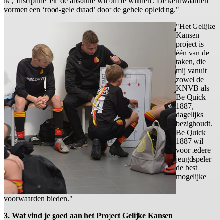
ik', 'discipline' en 'de absolute wil om te winnen'. De kernwaarden
vormen een ‘rood-gele draad’ door de gehele opleiding."
"Het Gelijke
Kansen
project is
één van de
taken, die
mij vanuit
zowel de
KNVB als
Be Quick
1887,
dagelijks
bezighoudt.
Be Quick
1887 wil
voor iedere
jeugdspeler
de best
mogelijke
voorwaarden bieden."
3. Wat vind je goed aan het Project Gelijke Kansen