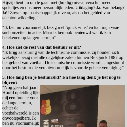
Hij/zij dient nu om te gaan met (huidig) niveauverschil, meer
spelertjes en dus meer persoonlijkheden. Uitdaging? Ja. Van belang?
Ja!! Zowel op maatschappelijk niveau, als op het gebied van
talentontwikkeling."
"Ik ben nu voornamelijk bezig met ‘quick wins’ en kan mijn visie
snel omzetten in actie. Maar ik ben ook benieuwd wat ik kan
betekenen op langere termijn"
4. Hoe ziet de rest van dat bestuur er uit?
"Ik krijg aansturing van de technische commissie, zij houden zich
wekelijks bezig met alle dagelijkse zaken binnen Be Quick 1887 op
het gebied van voetbal. De technische commissie wordt aangestuurd
door het bestuur die verantwoordelijk is voor de gehele vereniging."
5. Hoe lang ben je bestuurslid? En hoe lang denk je het nog te
blijven?
"Nog geen halfjaar!
Hoofd opleiding lijkt
mij een functie voor
de lange termijn,
echter de
voetbalwereld is een
onvoorspelbare. Ik
ben nu voornamelijk