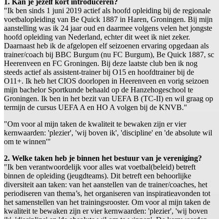
1. Kan je jezelf kort introduceren?
"Ik ben sinds 1 juni 2019 actief als hoofd opleiding bij de regionale
voetbalopleiding van Be Quick 1887 in Haren, Groningen. Bij mijn
aanstelling was ik 24 jaar oud en daarmee volgens velen het jongste
hoofd opleiding van Nederland, echter dit weet ik niet zeker.
Daarnaast heb ik de afgelopen elf seizoenen ervaring opgedaan als
trainer/coach bij BBC Burgum (nu FC Burgum), Be Quick 1887, sc
Heerenveen en FC Groningen. Bij deze laatste club ben ik nog
steeds actief als assistent-trainer bij O15 en hoofdtrainer bij de
O11+. Ik heb het CIOS doorlopen in Heerenveen en vorig seizoen
mijn bachelor Sportkunde behaald op de Hanzehogeschool te
Groningen. Ik ben in het bezit van UEFA B (TC-II) en wil graag op
termijn de cursus UEFA A en HO A volgen bij de KNVB."
"Om voor al mijn taken de kwaliteit te bewaken zijn er vier
kernwaarden: 'plezier', 'wij boven ik', 'discipline' en 'de absolute wil
om te winnen'"
2. Welke taken heb je binnen het bestuur van je vereniging?
"Ik ben verantwoordelijk voor alles wat voetbal(beleid) betreft
binnen de opleiding (jeugdteams). Dit betreft een behoorlijke
diversiteit aan taken: van het aanstellen van de trainer/coaches, het
periodiseren van thema’s, het organiseren van inspiratieavonden tot
het samenstellen van het trainingsrooster. Om voor al mijn taken de
kwaliteit te bewaken zijn er vier kernwaarden: 'plezier', 'wij boven