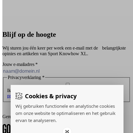
Blijf op de hoogte
Wij sturen jou één keer per week een e-mail met de belangrijkste
opinies en artikelen van Sport Knowhow XL.
Jouw e-mailadres
*
Privacyverklaring
*
Ik ontvang graag de nieuwsbrief en ga akkoord met de
Cookies & privacy
privacyverklaring
.
Inschrijven
Wij gebruiken functionele en analytische cookies
om onze website te optimaliseren en het gebruik
Gerealiseerd door:
ervan te analyseren.