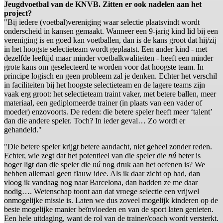
Jeugdvoetbal van de KNVB. Zitten er ook nadelen aan het
project?
"Bij iedere (voetbal)vereniging waar selectie plaatsvindt wordt
onderscheid in kansen gemaakt. Wanneer een 9-jarig kind lid bij een
vereniging is en goed kan voetballen, dan is de kans groot dat hij/zij
in het hoogste selectieteam wordt geplaatst. Een ander kind - met
dezelfde leeftijd maar minder voetbalkwaliteiten - heeft een minder
grote kans om geselecteerd te worden voor dat hoogste team. In
principe logisch en geen probleem zal je denken. Echter het verschil
in faciliteiten bij het hoogste selectieteam en de lagere teams zijn
vaak erg groot: het selectieteam traint vaker, met betere ballen, meer
materiaal, een gediplomeerde trainer (in plaats van een vader of
moeder) enzovoorts. De reden: die betere speler heeft meer ‘talent’
dan die andere speler. Toch? In ieder geval… Zo wordt er
gehandeld."
"Die betere speler krijgt betere aandacht, niet geheel zonder reden.
Echter, wie zegt dat het potentieel van die speler die
nú
beter is
hoger ligt dan die speler die
nú
nog druk aan het oefenen is? We
hebben allemaal geen flauw idee. Als ik daar zicht op had, dan
vloog ik vandaag nog naar Barcelona, dan hadden ze me daar
nodig…. Wetenschap toont aan dat vroege selectie een vrijwel
onmogelijke missie is. Laten we dus zoveel mogelijk kinderen op de
beste mogelijke manier beïnvloeden en van de sport laten genieten.
Een hele uitdaging, want de rol van de trainer/coach wordt versterkt.