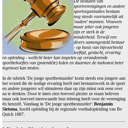
De besturen van
sportverenigingen en andere
sportorganisaties bestaan
nog steeds voornamelijk uit
'oudere' mannen. Vrouwen
maar zeker ook jongeren
zijn er sterk in de
minderheid. Terwijl een
divers samengesteld bestuur
- op basis van bijvoorbeeld
leeftijd, geslacht, ervaring
en opleiding - wellicht beter kan inspelen op veranderende
sportbehoeftes van (potentiële) leden en daarmee de toekomst beter
tegemoet kan treden.
In de rubriek 'De jonge sportbestuurder' komt steeds een jongere aan
het woord die de nodige ervaring heeft met bestuurswerk in de sport
en andere jongeren wil stimuleren daar op zijn minst ook eens over
na te denken. Door te laten zien hoeveel plezier ze eraan beleven
maar ook hoeveel meerwaarde hun inbreng heeft voor de vereniging
én henzelf. Vandaag in 'De jonge sportbestuurder':
Benjamin
Sietsma
, hoofd opleiding bij de regionale voetbalopleiding van Be
Quick 1887.