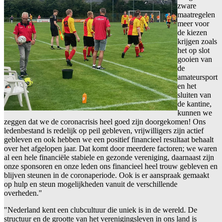
zware
maatregelen
meer voor
de kiezen
krijgen zoals
het op slot
gooien van
de
amateursport
en het
sluiten van
de kantine,
kunnen we
zeggen dat we de coronacrisis heel goed zijn doorgekomen! Ons
ledenbestand is redelijk op peil gebleven, vrijwilligers zijn actief
gebleven en ook hebben we een positief financieel resultaat behaalt
over het afgelopen jaar. Dat komt door meerdere factoren; we waren
al een hele financiële stabiele en gezonde vereniging, daarnaast zijn
onze sponsoren en onze leden ons financieel heel trouw gebleven en
blijven steunen in de coronaperiode. Ook is er aanspraak gemaakt
op hulp en steun mogelijkheden vanuit de verschillende
overheden."
"Nederland kent een clubcultuur die uniek is in de wereld. De
structuur en de grootte van het verenigingsleven in ons land is