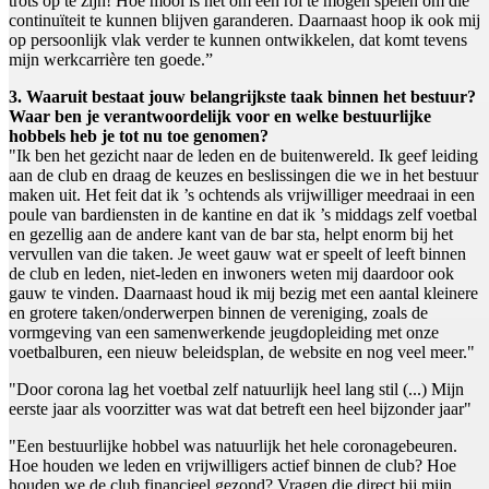
trots op te zijn! Hoe mooi is het om een rol te mogen spelen om die
continuïteit te kunnen blijven garanderen. Daarnaast hoop ik ook mij
op persoonlijk vlak verder te kunnen ontwikkelen, dat komt tevens
mijn werkcarrière ten goede.”
3. Waaruit bestaat jouw belangrijkste taak binnen het bestuur?
Waar ben je verantwoordelijk voor en welke bestuurlijke
hobbels heb je tot nu toe genomen?
"Ik ben het gezicht naar de leden en de buitenwereld. Ik geef leiding
aan de club en draag de keuzes en beslissingen die we in het bestuur
maken uit. Het feit dat ik ’s ochtends als vrijwilliger meedraai in een
poule van bardiensten in de kantine en dat ik ’s middags zelf voetbal
en gezellig aan de andere kant van de bar sta, helpt enorm bij het
vervullen van die taken. Je weet gauw wat er speelt of leeft binnen
de club en leden, niet-leden en inwoners weten mij daardoor ook
gauw te vinden. Daarnaast houd ik mij bezig met een aantal kleinere
en grotere taken/onderwerpen binnen de vereniging, zoals de
vormgeving van een samenwerkende jeugdopleiding met onze
voetbalburen, een nieuw beleidsplan, de website en nog veel meer."
"Door corona lag het voetbal zelf natuurlijk heel lang stil (...) Mijn
eerste jaar als voorzitter was wat dat betreft een heel bijzonder jaar"
"Een bestuurlijke hobbel was natuurlijk het hele coronagebeuren.
Hoe houden we leden en vrijwilligers actief binnen de club? Hoe
houden we de club financieel gezond? Vragen die direct bij mijn