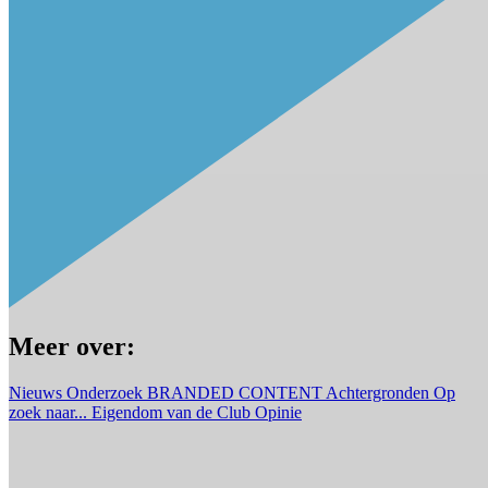
Meer over:
Nieuws
Onderzoek
BRANDED CONTENT
Achtergronden
Op
zoek naar...
Eigendom van de Club
Opinie