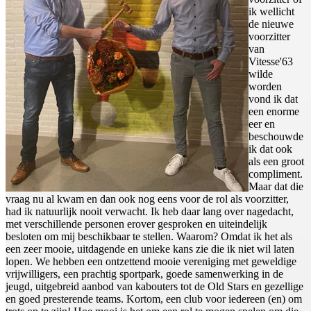
ik wellicht
de nieuwe
voorzitter
van
Vitesse'63
wilde
worden
vond ik dat
een enorme
eer en
beschouwde
ik dat ook
als een groot
compliment.
Maar dat die
vraag nu al kwam en dan ook nog eens voor de rol als voorzitter,
had ik natuurlijk nooit verwacht. Ik heb daar lang over nagedacht,
met verschillende personen erover gesproken en uiteindelijk
besloten om mij beschikbaar te stellen. Waarom? Omdat ik het als
een zeer mooie, uitdagende en unieke kans zie die ik niet wil laten
lopen. We hebben een ontzettend mooie vereniging met geweldige
vrijwilligers, een prachtig sportpark, goede samenwerking in de
jeugd, uitgebreid aanbod van kabouters tot de Old Stars en gezellige
en goed presterende teams. Kortom, een club voor iedereen (en) om