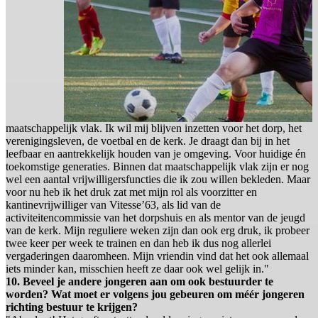
maatschappelijk vlak. Ik wil mij blijven inzetten voor het dorp, het
verenigingsleven, de voetbal en de kerk. Je draagt dan bij in het
leefbaar en aantrekkelijk houden van je omgeving. Voor huidige én
toekomstige generaties. Binnen dat maatschappelijk vlak zijn er nog
wel een aantal vrijwilligersfuncties die ik zou willen bekleden. Maar
voor nu heb ik het druk zat met mijn rol als voorzitter en
kantinevrijwilliger van Vitesse’63, als lid van de
activiteitencommissie van het dorpshuis en als mentor van de jeugd
van de kerk. Mijn reguliere weken zijn dan ook erg druk, ik probeer
twee keer per week te trainen en dan heb ik dus nog allerlei
vergaderingen daaromheen. Mijn vriendin vind dat het ook allemaal
iets minder kan, misschien heeft ze daar ook wel gelijk in."
10. Beveel je andere jongeren aan om ook bestuurder te
worden? Wat moet er volgens jou gebeuren om méér jongeren
richting bestuur te krijgen?