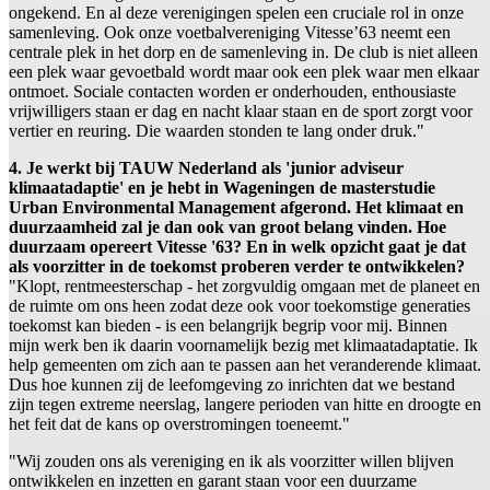
ongekend. En al deze verenigingen spelen een cruciale rol in onze
samenleving. Ook onze voetbalvereniging Vitesse’63 neemt een
centrale plek in het dorp en de samenleving in. De club is niet alleen
een plek waar gevoetbald wordt maar ook een plek waar men elkaar
ontmoet. Sociale contacten worden er onderhouden, enthousiaste
vrijwilligers staan er dag en nacht klaar staan en de sport zorgt voor
vertier en reuring. Die waarden stonden te lang onder druk."
4. Je werkt bij TAUW Nederland als 'junior adviseur
klimaatadaptie' en je hebt in Wageningen de masterstudie
Urban Environmental Management afgerond. Het klimaat en
duurzaamheid zal je dan ook van groot belang vinden. Hoe
duurzaam opereert Vitesse '63? En in welk opzicht gaat je dat
als voorzitter in de toekomst proberen verder te ontwikkelen?
"Klopt, rentmeesterschap - het zorgvuldig omgaan met de planeet en
de ruimte om ons heen zodat deze ook voor toekomstige generaties
toekomst kan bieden - is een belangrijk begrip voor mij. Binnen
mijn werk ben ik daarin voornamelijk bezig met klimaatadaptatie. Ik
help gemeenten om zich aan te passen aan het veranderende klimaat.
Dus hoe kunnen zij de leefomgeving zo inrichten dat we bestand
zijn tegen extreme neerslag, langere perioden van hitte en droogte en
het feit dat de kans op overstromingen toeneemt."
"Wij zouden ons als vereniging en ik als voorzitter willen blijven
ontwikkelen en inzetten en garant staan voor een duurzame