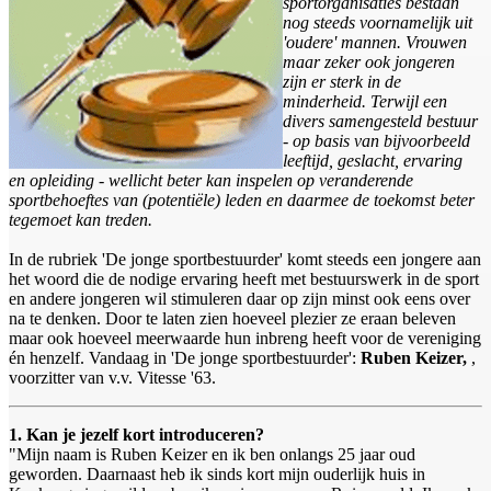
sportorganisaties bestaan
nog steeds voornamelijk uit
'oudere' mannen. Vrouwen
maar zeker ook jongeren
zijn er sterk in de
minderheid. Terwijl een
divers samengesteld bestuur
- op basis van bijvoorbeeld
leeftijd, geslacht, ervaring
en opleiding - wellicht beter kan inspelen op veranderende
sportbehoeftes van (potentiële) leden en daarmee de toekomst beter
tegemoet kan treden.
In de rubriek 'De jonge sportbestuurder' komt steeds een jongere aan
het woord die de nodige ervaring heeft met bestuurswerk in de sport
en andere jongeren wil stimuleren daar op zijn minst ook eens over
na te denken. Door te laten zien hoeveel plezier ze eraan beleven
maar ook hoeveel meerwaarde hun inbreng heeft voor de vereniging
én henzelf. Vandaag in 'De jonge sportbestuurder':
Ruben Keizer,
,
voorzitter van v.v. Vitesse '63.
1. Kan je jezelf kort introduceren?
"Mijn naam is Ruben Keizer en ik ben onlangs 25 jaar oud
geworden. Daarnaast heb ik sinds kort mijn ouderlijk huis in