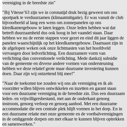
vereniging in de breedste zin"
"Bij Vitesse’63 zijn we in coronatijd druk bezig geweest om ons
sportpark te verduurzamen (klimaatmitigatie). Er was vanuit de club
bijvoorbeeld al lang een wens om zonnepanelen op ons
kleedkamergebouw te laten leggen. Onze leden hebben wat dat
betreft duurzaamheid dus ook hoog in het vaandel staan. Daar
hebben we nu de eerste stappen voor gezet en eind dit jaar liggen de
panelen waarschijnlijk op het kleedkamergebouw. Daarnaast zijn in
de afgelopen weken ook onze lichtmasten van het hoofdveld
vervangen door ledverlichting. Een duurzamere vorm van
verlichting dan conventionele verlichting. Mede dankzij subsidie
van de gemeente en diverse andere vormen van ondersteuning
hebben we deze relatief grote maar duurzame investering kunnen
doen. Daar zijn wij ontzettend blij mee!"
"Naar de toekomst toe zouden wij ons als vereniging en ik als
voorzitter willen blijven ontwikkelen en inzetten en garant staan
voor een duurzame vereniging in de breedste zin. Dus een duurzaam
leden- en vrijwilligersbestand, met aan de onderkant genoeg
instroom, genoeg verloop en genoeg aanbod. Met een duurzame
accommodatie die een centrale plek blijft vormen in het dorp. En in
een duurzame relatie met onze gemeente en de voetbalverenigingen
in de omliggende dorpen om met elkaar te kunnen blijven optrekken
en samenwerken."