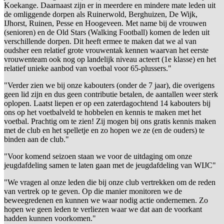
Koekange. Daarnaast zijn er in meerdere en mindere mate leden uit
de omliggende dorpen als Ruinerwold, Berghuizen, De Wijk,
IJhorst, Ruinen, Pesse en Hoogeveen. Met name bij de vrouwen
(senioren) en de Old Stars (Walking Football) komen de leden uit
verschillende dorpen. Dit heeft ermee te maken dat we al van
oudsher een relatief grote vrouwentak kennen waarvan het eerste
vrouwenteam ook nog op landelijk niveau acteert (1e klasse) en het
relatief unieke aanbod van voetbal voor 65-plussers."
"Verder zien we bij onze kabouters (onder de 7 jaar), die overigens
geen lid zijn en dus geen contributie betalen, de aantallen weer sterk
oplopen. Laatst liepen er op een zaterdagochtend 14 kabouters bij
ons op het voetbalveld te hobbelen en kennis te maken met het
voetbal. Prachtig om te zien! Zij mogen bij ons gratis kennis maken
met de club en het spelletje en zo hopen we ze (en de ouders) te
binden aan de club."
"Voor komend seizoen staan we voor de uitdaging om onze
jeugdafdeling samen te laten gaan met de jeugdafdeling van WIJC"
"We vragen al onze leden die bij onze club vertrekken om de reden
van vertrek op te geven. Op die manier monitoren we de
beweegredenen en kunnen we waar nodig actie ondernemen. Zo
hopen we geen leden te verliezen waar we dat aan de voorkant
hadden kunnen voorkomen."