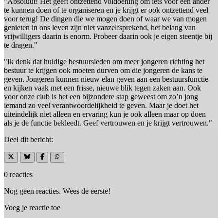
"Absoluut! Het geeft ontzettend voldoening om iets voor een ander
te kunnen doen of te organiseren en je krijgt er ook ontzettend veel
voor terug! De dingen die we mogen doen of waar we van mogen
genieten in ons leven zijn niet vanzelfsprekend, het belang van
vrijwilligers daarin is enorm. Probeer daarin ook je eigen steentje bij
te dragen."
"Ik denk dat huidige bestuursleden om meer jongeren richting het
bestuur te krijgen ook moeten durven om die jongeren de kans te
geven. Jongeren kunnen nieuw elan geven aan een bestuursfunctie
en kijken vaak met een frisse, nieuwe blik tegen zaken aan. Ook
voor onze club is het een bijzondere stap geweest om zo’n jong
iemand zo veel verantwoordelijkheid te geven. Maar je doet het
uiteindelijk niet alleen en ervaring kun je ook alleen maar op doen
als je de functie bekleedt. Geef vertrouwen en je krijgt vertrouwen."
Deel dit bericht:
0 reacties
Nog geen reacties. Wees de eerste!
Voeg je reactie toe