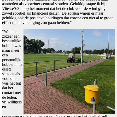
aantreden als voorzitter centraal stonden. Gelukkig stapte ik bij
Vitesse’63 in op het moment dat het de club voor de wind ging,
zowel sportief als financieel gezien. De zorgen waren er maar
gelukkig ook de positieve houdingen dat corona een niet al te groot
effect op de vereniging zou gaan hebben."
"Wat niet
zozeer een
bestuurlijke
hobbel was
maar meer
een
persoonlijke
hobbel in het
eerste
seizoen als
voorzitter
was het feit
dat het
contact met
de leden,
vrijwilligers
en
ouders/verzorgers miniem was. Door corona lag het voetbal zelf