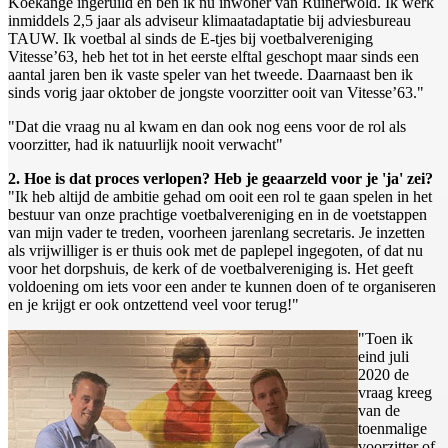
Koekange ingeruild en ben ik nu inwoner van Ruinerwold. Ik werk
inmiddels 2,5 jaar als adviseur klimaatadaptatie bij adviesbureau
TAUW. Ik voetbal al sinds de E-tjes bij voetbalvereniging
Vitesse’63, heb het tot in het eerste elftal geschopt maar sinds een
aantal jaren ben ik vaste speler van het tweede. Daarnaast ben ik
sinds vorig jaar oktober de jongste voorzitter ooit van Vitesse’63."
"Dat die vraag nu al kwam en dan ook nog eens voor de rol als
voorzitter, had ik natuurlijk nooit verwacht"
2. Hoe is dat proces verlopen? Heb je geaarzeld voor je 'ja' zei?
"Ik heb altijd de ambitie gehad om ooit een rol te gaan spelen in het
bestuur van onze prachtige voetbalvereniging en in de voetstappen
van mijn vader te treden, voorheen jarenlang secretaris. Je inzetten
als vrijwilliger is er thuis ook met de paplepel ingegoten, of dat nu
voor het dorpshuis, de kerk of de voetbalvereniging is. Het geeft
voldoening om iets voor een ander te kunnen doen of te organiseren
en je krijgt er ook ontzettend veel voor terug!"
"Toen ik
eind juli
2020 de
vraag kreeg
van de
toenmalige
voorzitter of