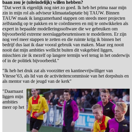
baan zou je (uiteindelijk) willen hebben?
"Dat weet ik eigenlijk nog niet zo goed. Ik heb het prima naar mijn
zin in mijn rol als adviseur klimaatadaptatie bij TAUW. Binnen
TAUW maak ik langzamerhand stappen om steeds meer projecten
zelfstandig op te pakken en te coördineren en mij te ontwikkelen als
expert in bepaalde modelleringssoftware die we gebruiken om
bijvoorbeeld extreme neerslaggebeurtenissen te modelleren. Er zijn
nog veel meer stappen te zetten en die ruimte krijg ik binnen het
bedrijf dus laat ik daar vooral gebruik van maken. Maar zeg nooit
nooit dat mijn ambities wellicht buiten dit vakgebied liggen,
misschien zie ik mezelf op langere termijn wel terug in het onderwijs
of in de politiek bijvoorbeeld."
"Ik heb het druk zat als voorzitter en kantinevrijwilliger van
Vitesse’63, als lid van de activiteitencommissie van het dorpshuis en
als mentor van de jeugd van de kerk"
"Daarnaast
liggen mijn
ambities
meer op het