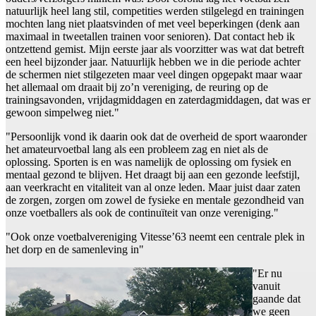
natuurlijk heel lang stil, competities werden stilgelegd en trainingen
mochten lang niet plaatsvinden of met veel beperkingen (denk aan
maximaal in tweetallen trainen voor senioren). Dat contact heb ik
ontzettend gemist. Mijn eerste jaar als voorzitter was wat dat betreft
een heel bijzonder jaar. Natuurlijk hebben we in die periode achter
de schermen niet stilgezeten maar veel dingen opgepakt maar waar
het allemaal om draait bij zo’n vereniging, de reuring op de
trainingsavonden, vrijdagmiddagen en zaterdagmiddagen, dat was er
gewoon simpelweg niet."
"Persoonlijk vond ik daarin ook dat de overheid de sport waaronder
het amateurvoetbal lang als een probleem zag en niet als de
oplossing. Sporten is en was namelijk de oplossing om fysiek en
mentaal gezond te blijven. Het draagt bij aan een gezonde leefstijl,
aan veerkracht en vitaliteit van al onze leden. Maar juist daar zaten
de zorgen, zorgen om zowel de fysieke en mentale gezondheid van
onze voetballers als ook de continuïteit van onze vereniging."
"Ook onze voetbalvereniging Vitesse’63 neemt een centrale plek in
het dorp en de samenleving in"
"Er nu
vanuit
gaande dat
we geen