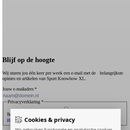
Blijf op de hoogte
Wij sturen jou één keer per week een e-mail met de belangrijkste
opinies en artikelen van Sport Knowhow XL.
Jouw e-mailadres
*
Privacyverklaring
*
Ik ontvang graag de nieuwsbrief en ga akkoord met de
Cookies & privacy
privacyverklaring
.
Wij gebruiken functionele en analytische cookies
Inschrijven