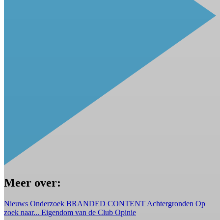
Meer over:
Nieuws
Onderzoek
BRANDED CONTENT
Achtergronden
Op
zoek naar...
Eigendom van de Club
Opinie