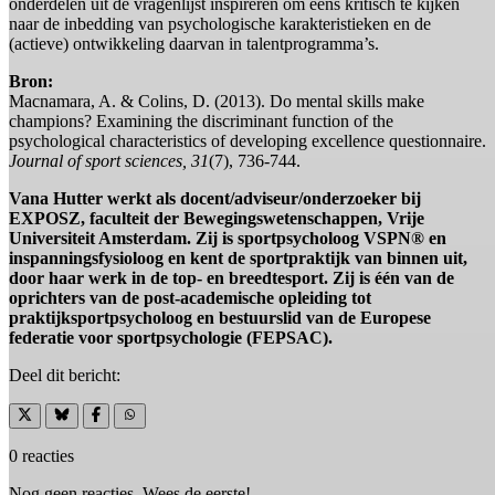
onderdelen uit de vragenlijst inspireren om eens kritisch te kijken
naar de inbedding van psychologische karakteristieken en de
(actieve) ontwikkeling daarvan in talentprogramma’s.
Bron:
Macnamara, A. & Colins, D. (2013). Do mental skills make
champions? Examining the discriminant function of the
psychological characteristics of developing excellence questionnaire.
Journal of sport sciences, 31
(7), 736-744.
Vana Hutter werkt als docent/adviseur/onderzoeker bij
EXPOSZ, faculteit der Bewegingswetenschappen, Vrije
Universiteit Amsterdam. Zij is sportpsycholoog VSPN® en
inspanningsfysioloog en kent de sportpraktijk van binnen uit,
door haar werk in de top- en breedtesport. Zij is één van de
oprichters van de post-academische opleiding tot
praktijksportpsycholoog en bestuurslid van de Europese
federatie voor sportpsychologie (FEPSAC).
Deel dit bericht:
0 reacties
Nog geen reacties. Wees de eerste!