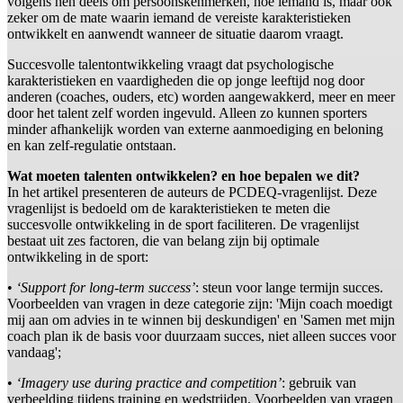
volgens hen deels om persoonskenmerken, hoe iemand is, maar ook
zeker om de mate waarin iemand de vereiste karakteristieken
ontwikkelt en aanwendt wanneer de situatie daarom vraagt.
Succesvolle talentontwikkeling vraagt dat psychologische
karakteristieken en vaardigheden die op jonge leeftijd nog door
anderen (coaches, ouders, etc) worden aangewakkerd, meer en meer
door het talent zelf worden ingevuld. Alleen zo kunnen sporters
minder afhankelijk worden van externe aanmoediging en beloning
en kan zelf-regulatie ontstaan.
Wat moeten talenten ontwikkelen? en hoe bepalen we dit?
In het artikel presenteren de auteurs de PCDEQ-vragenlijst. Deze
vragenlijst is bedoeld om de karakteristieken te meten die
succesvolle ontwikkeling in de sport faciliteren. De vragenlijst
bestaat uit zes factoren, die van belang zijn bij optimale
ontwikkeling in de sport:
•
‘Support for long-term success’
: steun voor lange termijn succes.
Voorbeelden van vragen in deze categorie zijn: 'Mijn coach moedigt
mij aan om advies in te winnen bij deskundigen' en 'Samen met mijn
coach plan ik de basis voor duurzaam succes, niet alleen succes voor
vandaag';
•
‘Imagery use during practice and competition’
: gebruik van
verbeelding tijdens training en wedstrijden. Voorbeelden van vragen