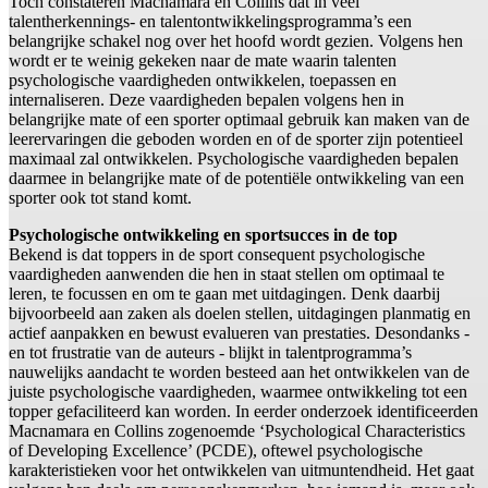
Toch constateren Macnamara en Collins dat in veel
talentherkennings- en talentontwikkelingsprogramma’s een
belangrijke schakel nog over het hoofd wordt gezien. Volgens hen
wordt er te weinig gekeken naar de mate waarin talenten
psychologische vaardigheden ontwikkelen, toepassen en
internaliseren. Deze vaardigheden bepalen volgens hen in
belangrijke mate of een sporter optimaal gebruik kan maken van de
leerervaringen die geboden worden en of de sporter zijn potentieel
maximaal zal ontwikkelen. Psychologische vaardigheden bepalen
daarmee in belangrijke mate of de potentiële ontwikkeling van een
sporter ook tot stand komt.
Psychologische ontwikkeling en sportsucces in de top
Bekend is dat toppers in de sport consequent psychologische
vaardigheden aanwenden die hen in staat stellen om optimaal te
leren, te focussen en om te gaan met uitdagingen. Denk daarbij
bijvoorbeeld aan zaken als doelen stellen, uitdagingen planmatig en
actief aanpakken en bewust evalueren van prestaties. Desondanks -
en tot frustratie van de auteurs - blijkt in talentprogramma’s
nauwelijks aandacht te worden besteed aan het ontwikkelen van de
juiste psychologische vaardigheden, waarmee ontwikkeling tot een
topper gefaciliteerd kan worden. In eerder onderzoek identificeerden
Macnamara en Collins zogenoemde ‘Psychological Characteristics
of Developing Excellence’ (PCDE), oftewel psychologische
karakteristieken voor het ontwikkelen van uitmuntendheid. Het gaat