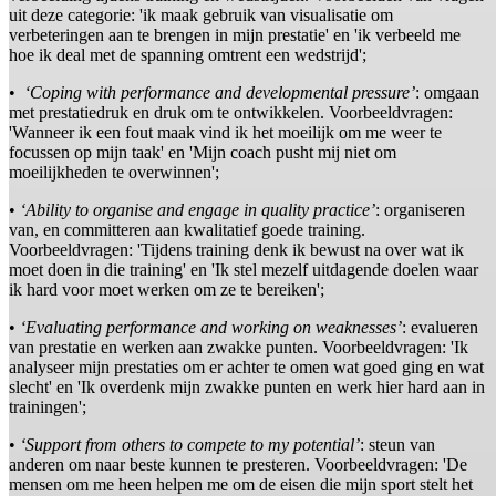
uit deze categorie: 'ik maak gebruik van visualisatie om
verbeteringen aan te brengen in mijn prestatie' en 'ik verbeeld me
hoe ik deal met de spanning omtrent een wedstrijd';
•
‘Coping with performance and developmental pressure’
: omgaan
met prestatiedruk en druk om te ontwikkelen. Voorbeeldvragen:
'Wanneer ik een fout maak vind ik het moeilijk om me weer te
focussen op mijn taak' en 'Mijn coach pusht mij niet om
moeilijkheden te overwinnen';
•
‘Ability to organise and engage in quality practice’
: organiseren
van, en committeren aan kwalitatief goede training.
Voorbeeldvragen: 'Tijdens training denk ik bewust na over wat ik
moet doen in die training' en 'Ik stel mezelf uitdagende doelen waar
ik hard voor moet werken om ze te bereiken';
•
‘Evaluating performance and working on weaknesses’
: evalueren
van prestatie en werken aan zwakke punten. Voorbeeldvragen: 'Ik
analyseer mijn prestaties om er achter te omen wat goed ging en wat
slecht' en 'Ik overdenk mijn zwakke punten en werk hier hard aan in
trainingen';
•
‘Support from others to compete to my potential’
: steun van
anderen om naar beste kunnen te presteren. Voorbeeldvragen: 'De
mensen om me heen helpen me om de eisen die mijn sport stelt het