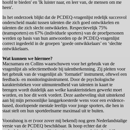
hoofd te bieden' en 'Ik luister naar, en leer van, de mensen om me
heen'.
In het onderzoek blijkt dat de PCDEQ-vragenlijst redelijk succesvol
onderscheid maakt tussen talenten die zich goed ontwikkelen en
talenten die zich slecht ontwikkelen. Respectievelijk 75%
(teamsporters) en 67% (individuele sporters) van de proefpersonen
werden op basis van hun antwoorden op de PCDEQ-vragenlijst
correct ingedeeld in de groepen ‘goede ontwikkelaars’ en ‘slechte
ontwikkelaars.
Wat kunnen we hiermee?
Macnamara en Collins waarschuwen voor het gebruik van de
vragenlijst als selectiemethode bij talentherkenning. Zij pleiten voor
het gebruik van de vragenlijst als ‘formatief’ instrument, oftewel een
feedback- en monitoringsinstrument. Door de psychologische
karakteristieken voor uitmuntendheid van talenten in kaart te
brengen wordt duidelijk aan welke karakteristieken gewerkt moet
worden, en hoe dit werk vordert. Deze aanbeveling sluit uitstekend
aan bij mijn persoonlijke langgekoesterde wens voor een evidence-
based, doorlopende mentale leerlijn voor jonge sporters, die hen in
staat stelt om hun sportdeelname maximaal uit te buiten.
Vooralsnog is er (voor zover mij bekend) nog geen Nederlandstalige
versie van de PCDEQ beschikbaar. Ik hoop echter dat de