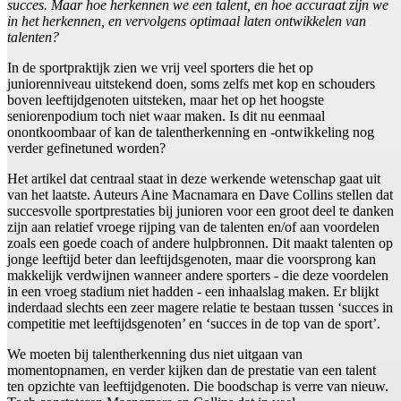
succes. Maar hoe herkennen we een talent, en hoe accuraat zijn we
in het herkennen, en vervolgens optimaal laten ontwikkelen van
talenten?
In de sportpraktijk zien we vrij veel sporters die het op
juniorenniveau uitstekend doen, soms zelfs met kop en schouders
boven leeftijdgenoten uitsteken, maar het op het hoogste
seniorenpodium toch niet waar maken. Is dit nu eenmaal
onontkoombaar of kan de talentherkenning en -ontwikkeling nog
verder gefinetuned worden?
Het artikel dat centraal staat in deze werkende wetenschap gaat uit
van het laatste. Auteurs Aine Macnamara en Dave Collins stellen dat
succesvolle sportprestaties bij junioren voor een groot deel te danken
zijn aan relatief vroege rijping van de talenten en/of aan voordelen
zoals een goede coach of andere hulpbronnen. Dit maakt talenten op
jonge leeftijd beter dan leeftijdsgenoten, maar die voorsprong kan
makkelijk verdwijnen wanneer andere sporters - die deze voordelen
in een vroeg stadium niet hadden - een inhaalslag maken. Er blijkt
inderdaad slechts een zeer magere relatie te bestaan tussen ‘succes in
competitie met leeftijdsgenoten’ en ‘succes in de top van de sport’.
We moeten bij talentherkenning dus niet uitgaan van
momentopnamen, en verder kijken dan de prestatie van een talent
ten opzichte van leeftijdgenoten. Die boodschap is verre van nieuw.