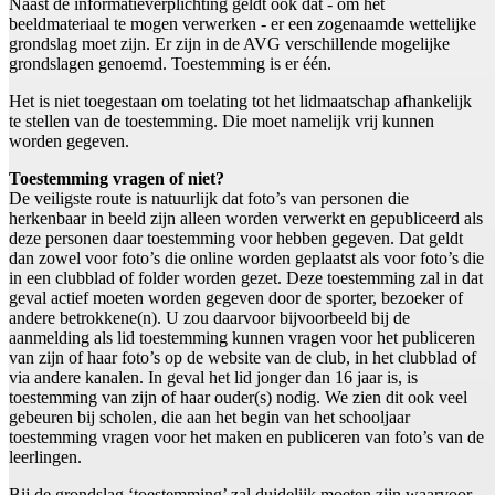
Naast de informatieverplichting geldt ook dat - om het
beeldmateriaal te mogen verwerken - er een zogenaamde wettelijke
grondslag moet zijn. Er zijn in de AVG verschillende mogelijke
grondslagen genoemd. Toestemming is er één.
Het is niet toegestaan om toelating tot het lidmaatschap afhankelijk
te stellen van de toestemming. Die moet namelijk vrij kunnen
worden gegeven.
Toestemming vragen of niet?
De veiligste route is natuurlijk dat foto’s van personen die
herkenbaar in beeld zijn alleen worden verwerkt en gepubliceerd als
deze personen daar toestemming voor hebben gegeven. Dat geldt
dan zowel voor foto’s die online worden geplaatst als voor foto’s die
in een clubblad of folder worden gezet. Deze toestemming zal in dat
geval actief moeten worden gegeven door de sporter, bezoeker of
andere betrokkene(n). U zou daarvoor bijvoorbeeld bij de
aanmelding als lid toestemming kunnen vragen voor het publiceren
van zijn of haar foto’s op de website van de club, in het clubblad of
via andere kanalen. In geval het lid jonger dan 16 jaar is, is
toestemming van zijn of haar ouder(s) nodig. We zien dit ook veel
gebeuren bij scholen, die aan het begin van het schooljaar
toestemming vragen voor het maken en publiceren van foto’s van de
leerlingen.
Bij de grondslag ‘toestemming’ zal duidelijk moeten zijn waarvoor