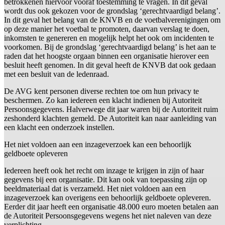
betrokkenen hiervoor vooraf toestemming te vragen. In dit geval
wordt dus ook gekozen voor de grondslag ‘gerechtvaardigd belang’.
In dit geval het belang van de KNVB en de voetbalverenigingen om
op deze manier het voetbal te promoten, daarvan verslag te doen,
inkomsten te genereren en mogelijk helpt het ook om incidenten te
voorkomen. Bij de grondslag ‘gerechtvaardigd belang’ is het aan te
raden dat het hoogste orgaan binnen een organisatie hierover een
besluit heeft genomen. In dit geval heeft de KNVB dat ook gedaan
met een besluit van de ledenraad.
De AVG kent personen diverse rechten toe om hun privacy te
beschermen. Zo kan iedereen een klacht indienen bij Autoriteit
Persoonsgegevens. Halverwege dit jaar waren bij de Autoriteit ruim
zeshonderd klachten gemeld. De Autoriteit kan naar aanleiding van
een klacht een onderzoek instellen.
Het niet voldoen aan een inzageverzoek kan een behoorlijk
geldboete opleveren
Iedereen heeft ook het recht om inzage te krijgen in zijn of haar
gegevens bij een organisatie. Dit kan ook van toepassing zijn op
beeldmateriaal dat is verzameld. Het niet voldoen aan een
inzageverzoek kan overigens een behoorlijk geldboete opleveren.
Eerder dit jaar heeft een organisatie 48.000 euro moeten betalen aan
de Autoriteit Persoonsgegevens wegens het niet naleven van deze
verplichting.