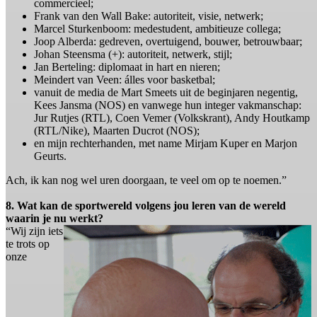
commercieel;
Frank van den Wall Bake: autoriteit, visie, netwerk;
Marcel Sturkenboom: medestudent, ambitieuze collega;
Joop Alberda: gedreven, overtuigend, bouwer, betrouwbaar;
Johan Steensma (+): autoriteit, netwerk, stijl;
Jan Berteling: diplomaat in hart en nieren;
Meindert van Veen: álles voor basketbal;
vanuit de media de Mart Smeets uit de beginjaren negentig,
Kees Jansma (NOS) en vanwege hun integer vakmanschap:
Jur Rutjes (RTL), Coen Vemer (Volkskrant), Andy Houtkamp
(RTL/Nike), Maarten Ducrot (NOS);
en mijn rechterhanden, met name Mirjam Kuper en Marjon
Geurts.
Ach, ik kan nog wel uren doorgaan, te veel om op te noemen.”
8. Wat kan de sportwereld volgens jou leren van de wereld
waarin je nu werkt?
“Wij zijn iets
te trots op
onze