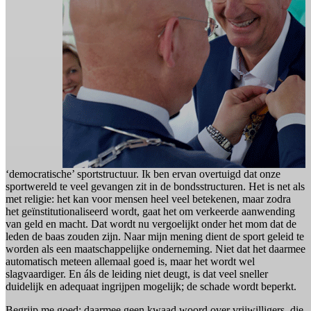
‘democratische’ sportstructuur. Ik ben ervan overtuigd dat onze
sportwereld te veel gevangen zit in de bondsstructuren. Het is net als
met religie: het kan voor mensen heel veel betekenen, maar zodra
het geïnstitutionaliseerd wordt, gaat het om verkeerde aanwending
van geld en macht. Dat wordt nu vergoelijkt onder het mom dat de
leden de baas zouden zijn. Naar mijn mening dient de sport geleid te
worden als een maatschappelijke onderneming. Niet dat het daarmee
automatisch meteen allemaal goed is, maar het wordt wel
slagvaardiger. En áls de leiding niet deugt, is dat veel sneller
duidelijk en adequaat ingrijpen mogelijk; de schade wordt beperkt.
Begrijp me goed: daarmee geen kwaad woord over vrijwilligers, die