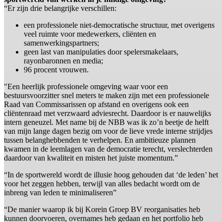
“Er zijn drie belangrijke verschillen:
een professionele niet-democratische structuur, met overigens
veel ruimte voor medewerkers, cliënten en
samenwerkingspartners;
geen last van manipulaties door spelersmakelaars,
rayonbaronnen en media;
96 procent vrouwen.
"Een heerlijk professionele omgeving waar voor een
bestuursvoorzitter snel meters te maken zijn met een professionele
Raad van Commissarissen op afstand en overigens ook een
cliëntenraad met verzwaard adviesrecht. Daardoor is er nauwelijks
intern geneuzel. Met name bij de NBB was ik zo’n beetje de helft
van mijn lange dagen bezig om voor de lieve vrede interne strijdjes
tussen belanghebbenden te verhelpen. En ambitieuze plannen
kwamen in de leemlagen van de democratie terecht, verslechterden
daardoor van kwaliteit en misten het juiste momentum.”
“In de sportwereld wordt de illusie hoog gehouden dat ‘de leden’ het
voor het zeggen hebben, terwijl van alles bedacht wordt om de
inbreng van leden te minimaliseren”
“De manier waarop ik bij Korein Groep BV reorganisaties heb
kunnen doorvoeren, overnames heb gedaan en het portfolio heb