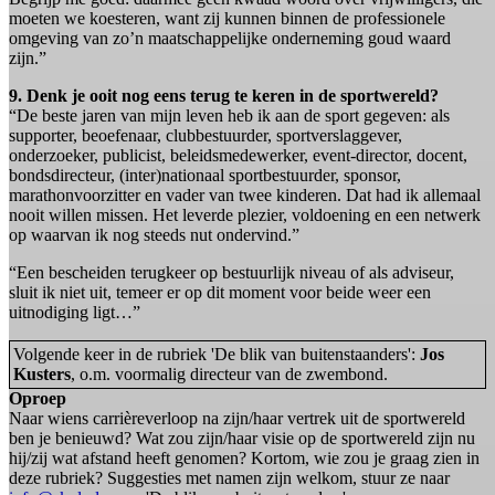
moeten we koesteren, want zij kunnen binnen de professionele
omgeving van zo’n maatschappelijke onderneming goud waard
zijn.”
9. Denk je ooit nog eens terug te keren in de sportwereld?
“De beste jaren van mijn leven heb ik aan de sport gegeven: als
supporter, beoefenaar, clubbestuurder, sportverslaggever,
onderzoeker, publicist, beleidsmedewerker, event-director, docent,
bondsdirecteur, (inter)nationaal sportbestuurder, sponsor,
marathonvoorzitter en vader van twee kinderen. Dat had ik allemaal
nooit willen missen. Het leverde plezier, voldoening en een netwerk
op waarvan ik nog steeds nut ondervind.”
“Een bescheiden terugkeer op bestuurlijk niveau of als adviseur,
sluit ik niet uit, temeer er op dit moment voor beide weer een
uitnodiging ligt…”
Volgende keer in de rubriek 'De blik van buitenstaanders':
Jos
Kusters
, o.m. voormalig directeur van de zwembond.
Oproep
Naar wiens carrièreverloop na zijn/haar vertrek uit de sportwereld
ben je benieuwd? Wat zou zijn/haar visie op de sportwereld zijn nu
hij/zij wat afstand heeft genomen? Kortom, wie zou je graag zien in
deze rubriek? Suggesties met namen zijn welkom, stuur ze naar