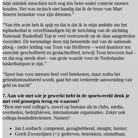
mijn mimiek misschien toch nog iets beter onder controle moeten
houden. Het was tactisch niet handig dat ik de broer van Mart
Smeets bedankte voor zijn diensten.”
“Van één actie heb ik spijt en dat is dat ik in mijn ambitie om het
topbasketbal te verzelfstandigen bij de inrichting van de stichting
Nationale Basketball Top te veel vertrouwde op de daar aangetreden
voorzitter. De toenmalige door mij benoemde staf van de nationale
ploeg - onder leiding van Toon van Helfteren – werd daardoor ten
onrechte geschoffeerd en geslachtofferd, terwijl Toon bewezen had -
en dat nog steeds doet - van grote waarde voor de Nederlandse
basketbalsport te zijn.”
“Sport kan voor mensen heel veel betekenen, maar zodra het
geïnstitutionaliseerd wordt, gaat het om verkeerde aanwending van
geld en macht”
7. Aan wie met wie je gewerkt hebt in de sportwereld denk je
met veel genoegen terug en waarom?
“Best met veel collega’s, zowel op bureaus als in clubs, media,
overheden, bedrijfsleven, internationale organisaties. Zeker ook
collega-bondsdirecteuren. Namen?
Jan Loorbach: competent, gezaghebbend, straight, humor;
Gerrit Zwezerijnen (+): gedreven, betrokken, onstuitbaar,