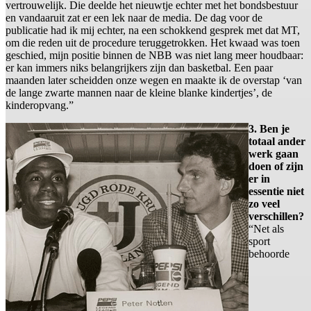
vertrouwelijk. Die deelde het nieuwtje echter met het bondsbestuur
en vandaaruit zat er een lek naar de media. De dag voor de
publicatie had ik mij echter, na een schokkend gesprek met dat MT,
om die reden uit de procedure teruggetrokken. Het kwaad was toen
geschied, mijn positie binnen de NBB was niet lang meer houdbaar:
er kan immers niks belangrijkers zijn dan basketbal. Een paar
maanden later scheidden onze wegen en maakte ik de overstap ‘van
de lange zwarte mannen naar de kleine blanke kindertjes’, de
kinderopvang.”
3. Ben je
totaal ander
werk gaan
doen of zijn
er in
essentie niet
zo veel
verschillen?
“Net als
sport
behoorde