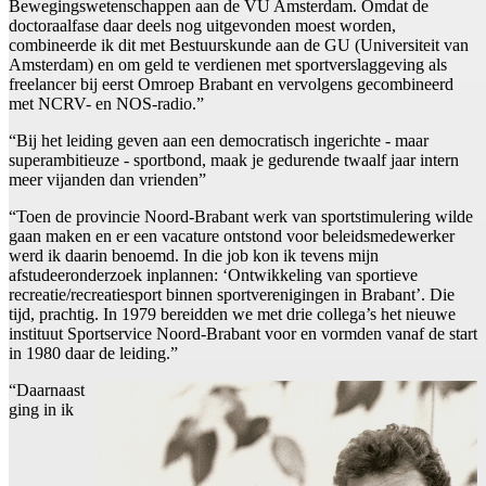
Bewegingswetenschappen aan de VU Amsterdam. Omdat de
doctoraalfase daar deels nog uitgevonden moest worden,
combineerde ik dit met Bestuurskunde aan de GU (Universiteit van
Amsterdam) en om geld te verdienen met sportverslaggeving als
freelancer bij eerst Omroep Brabant en vervolgens gecombineerd
met NCRV- en NOS-radio.”
“Bij het leiding geven aan een democratisch ingerichte - maar
superambitieuze - sportbond, maak je gedurende twaalf jaar intern
meer vijanden dan vrienden”
“Toen de provincie Noord-Brabant werk van sportstimulering wilde
gaan maken en er een vacature ontstond voor beleidsmedewerker
werd ik daarin benoemd. In die job kon ik tevens mijn
afstudeeronderzoek inplannen: ‘Ontwikkeling van sportieve
recreatie/recreatiesport binnen sportverenigingen in Brabant’. Die
tijd, prachtig. In 1979 bereidden we met drie collega’s het nieuwe
instituut Sportservice Noord-Brabant voor en vormden vanaf de start
in 1980 daar de leiding.”
“Daarnaast
ging in ik