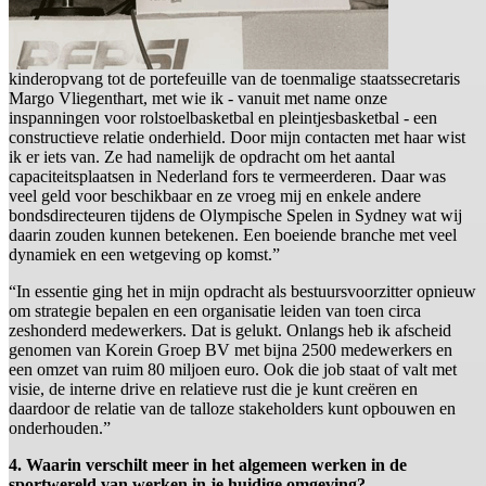
kinderopvang tot de portefeuille van de toenmalige staatssecretaris
Margo Vliegenthart, met wie ik - vanuit met name onze
inspanningen voor rolstoelbasketbal en pleintjesbasketbal - een
constructieve relatie onderhield. Door mijn contacten met haar wist
ik er iets van. Ze had namelijk de opdracht om het aantal
capaciteitsplaatsen in Nederland fors te vermeerderen. Daar was
veel geld voor beschikbaar en ze vroeg mij en enkele andere
bondsdirecteuren tijdens de Olympische Spelen in Sydney wat wij
daarin zouden kunnen betekenen. Een boeiende branche met veel
dynamiek en een wetgeving op komst.”
“In essentie ging het in mijn opdracht als bestuursvoorzitter opnieuw
om strategie bepalen en een organisatie leiden van toen circa
zeshonderd medewerkers. Dat is gelukt. Onlangs heb ik afscheid
genomen van Korein Groep BV met bijna 2500 medewerkers en
een omzet van ruim 80 miljoen euro. Ook die job staat of valt met
visie, de interne drive en relatieve rust die je kunt creëren en
daardoor de relatie van de talloze stakeholders kunt opbouwen en
onderhouden.”
4. Waarin verschilt meer in het algemeen werken in de
sportwereld van werken in je huidige omgeving?