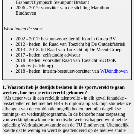
Brabant/Olympisch Steunpunt Brabant
2006 - 2015: voorzitter van de stichting Marathon
Eindhoven
Werk buiten de sport
2002 - 2017: bestuursvoorzitter bij Korein Groep BV
2012 - heden: lid Raad van Toezicht bij De Ontdekfabriek
2013 - 2018: lid Raad van Toezicht bij De Meent Groep
2017 - heden: zelfstandig adviseur
2018 - heden: voorzitter Raad van Toezicht SKOzoK
(onderwijsstichting)
2018 - heden: interim-bestuursvoorzitter van
WIJeindhoven
1. Waarom heb je destijds besloten in de sportwereld te gaan
werken, hoe ben je erin terecht gekomen?
“Als tiener was ik een redelijk talentvolle - in elk geval fanatieke -
basketballer en liet met het HBS-B diploma op zak mijn studiekeuze
afhangen van de combinatiemogelijkheden met mijn dagelijkse
trainings- en wedstrijdprogramma. In de behoefte naar toepassing
van werktuigbouwkunde in medische wetenschappen werd het de
opleiding Werktuigbouwkunde aan de TU Eindhoven. Uiteindelijk
boeide dat te weinig en werd ik geattendeerd op de nieuwe studie