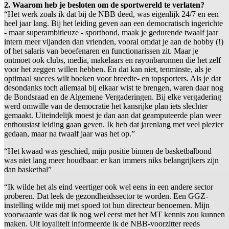
2. Waarom heb je besloten om de sportwereld te verlaten?
“Het werk zoals ik dat bij de NBB deed, was eigenlijk 24/7 en een
heel jaar lang. Bij het leiding geven aan een democratisch ingerichte
- maar superambitieuze - sportbond, maak je gedurende twaalf jaar
intern meer vijanden dan vrienden, vooral omdat je aan de hobby (!)
of het salaris van beoefenaren en functionarissen zit. Maar je
ontmoet ook clubs, media, makelaars en rayonbaronnen die het zelf
voor het zeggen willen hebben. En dat kan niet, tenminste, als je
optimaal succes wilt boeken voor breedte- en topsporters. Als je dat
desondanks toch allemaal bij elkaar wist te brengen, waren daar nog
de Bondsraad en de Algemene Vergaderingen. Bij elke vergadering
werd omwille van de democratie het kansrijke plan iets slechter
gemaakt. Uiteindelijk moest je dan aan dat geamputeerde plan weer
enthousiast leiding gaan geven. Ik heb dat jarenlang met veel plezier
gedaan, maar na twaalf jaar was het op.”
“Het kwaad was geschied, mijn positie binnen de basketbalbond
was niet lang meer houdbaar: er kan immers niks belangrijkers zijn
dan basketbal”
“Ik wilde het als eind veertiger ook wel eens in een andere sector
proberen. Dat leek de gezondheidssector te worden. Een GGZ-
instelling wilde mij met spoed tot hun directeur benoemen. Mijn
voorwaarde was dat ik nog wel eerst met het MT kennis zou kunnen
maken. Uit loyaliteit informeerde ik de NBB-voorzitter reeds