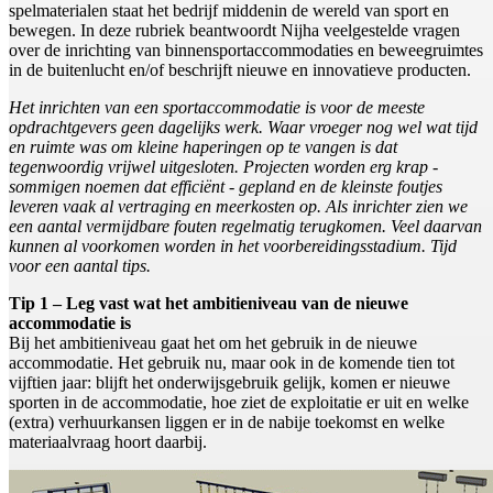
spelmaterialen staat het bedrijf middenin de wereld van sport en
bewegen. In deze rubriek beantwoordt Nijha veelgestelde vragen
over de inrichting van binnensportaccommodaties en beweegruimtes
in de buitenlucht en/of beschrijft nieuwe en innovatieve producten.
Het inrichten van een sportaccommodatie is voor de meeste
opdrachtgevers geen dagelijks werk. Waar vroeger nog wel wat tijd
en ruimte was om kleine haperingen op te vangen is dat
tegenwoordig vrijwel uitgesloten. Projecten worden erg krap -
sommigen noemen dat efficiënt - gepland en de kleinste foutjes
leveren vaak al vertraging en meerkosten op. Als inrichter zien we
een aantal vermijdbare fouten regelmatig terugkomen. Veel daarvan
kunnen al voorkomen worden in het voorbereidingsstadium. Tijd
voor een aantal tips.
Tip 1 – Leg vast wat het ambitieniveau van de nieuwe
accommodatie is
Bij het ambitieniveau gaat het om het gebruik in de nieuwe
accommodatie. Het gebruik nu, maar ook in de komende tien tot
vijftien jaar: blijft het onderwijsgebruik gelijk, komen er nieuwe
sporten in de accommodatie, hoe ziet de exploitatie er uit en welke
(extra) verhuurkansen liggen er in de nabije toekomst en welke
materiaalvraag hoort daarbij.