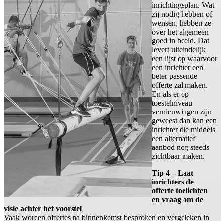
inrichtingsplan. Wat
zij nodig hebben of
wensen, hebben ze
over het algemeen
goed in beeld. Dat
levert uiteindelijk
een lijst op waarvoor
een inrichter een
beter passende
offerte zal maken.
En als er op
toestelniveau
vernieuwingen zijn
geweest dan kan een
inrichter die middels
een alternatief
aanbod nog steeds
zichtbaar maken.
Tip 4 – Laat
inrichters de
offerte toelichten
en vraag om de
visie achter het voorstel
Vaak worden offertes na binnenkomst besproken en vergeleken in