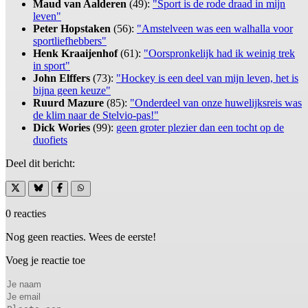
Maud van Aalderen
(49):
"Sport is de rode draad in mijn
leven"
Peter Hopstaken
(56):
"Amstelveen was een walhalla voor
sportliefhebbers"
Henk Kraaijenhof
(61):
"Oorspronkelijk had ik weinig trek
in sport"
John Elffers
(73):
"Hockey is een deel van mijn leven, het is
bijna geen keuze"
Ruurd Mazure
(85):
"Onderdeel van onze huwelijksreis was
de klim naar de Stelvio-pas!"
Dick Wories
(99):
geen groter plezier dan een tocht op de
duofiets
Deel dit bericht:
0 reacties
Nog geen reacties. Wees de eerste!
Voeg je reactie toe