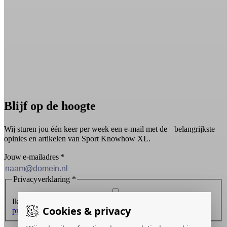
Blijf op de hoogte
Wij sturen jou één keer per week een e-mail met de belangrijkste
opinies en artikelen van Sport Knowhow XL.
Jouw e-mailadres
*
Privacyverklaring
*
Ik ontvang graag de nieuwsbrief en ga akkoord met de
Cookies & privacy
privacyverklaring
.