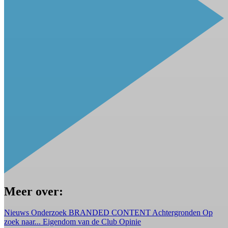
Meer over:
Nieuws
Onderzoek
BRANDED CONTENT
Achtergronden
Op
zoek naar...
Eigendom van de Club
Opinie