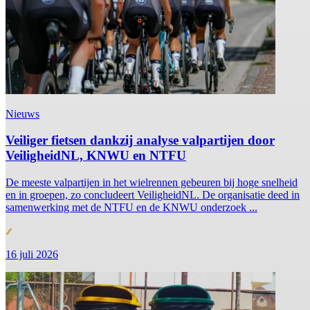
Nieuws
Veiliger fietsen dankzij analyse valpartijen door
VeiligheidNL, KNWU en NTFU
De meeste valpartijen in het wielrennen gebeuren bij hoge snelheid
en in groepen, zo concludeert VeiligheidNL. De organisatie deed in
samenwerking met de NTFU en de KNWU onderzoek ...
16 juli 2026