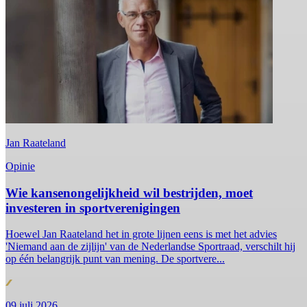
Jan Raateland
Opinie
Wie kansenongelijkheid wil bestrijden, moet
investeren in sportverenigingen
Hoewel Jan Raateland het in grote lijnen eens is met het advies
'Niemand aan de zijlijn' van de Nederlandse Sportraad, verschilt hij
op één belangrijk punt van mening. De sportvere...
09 juli 2026