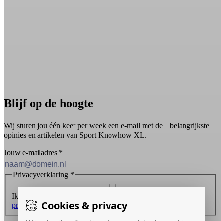
Blijf op de hoogte
Wij sturen jou één keer per week een e-mail met de belangrijkste
opinies en artikelen van Sport Knowhow XL.
Jouw e-mailadres
*
Privacyverklaring
*
Ik ontvang graag de nieuwsbrief en ga akkoord met de
Cookies & privacy
privacyverklaring
.