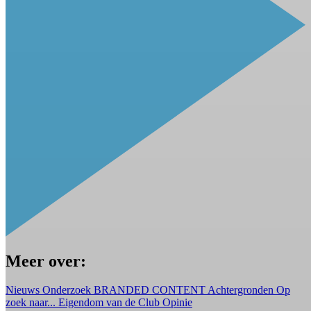
Meer over:
Nieuws
Onderzoek
BRANDED CONTENT
Achtergronden
Op
zoek naar...
Eigendom van de Club
Opinie