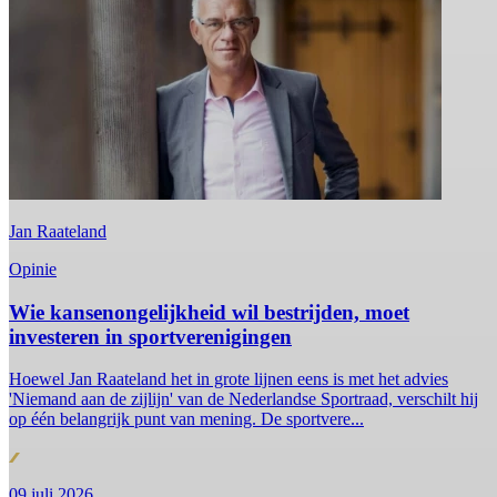
Jan Raateland
Opinie
Wie kansenongelijkheid wil bestrijden, moet
investeren in sportverenigingen
Hoewel Jan Raateland het in grote lijnen eens is met het advies
'Niemand aan de zijlijn' van de Nederlandse Sportraad, verschilt hij
op één belangrijk punt van mening. De sportvere...
09 juli 2026