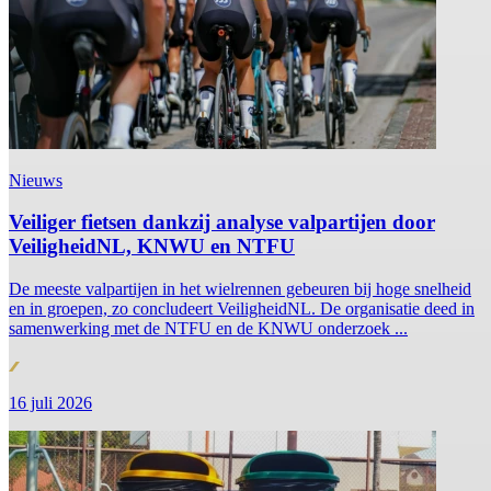
Nieuws
Veiliger fietsen dankzij analyse valpartijen door
VeiligheidNL, KNWU en NTFU
De meeste valpartijen in het wielrennen gebeuren bij hoge snelheid
en in groepen, zo concludeert VeiligheidNL. De organisatie deed in
samenwerking met de NTFU en de KNWU onderzoek ...
16 juli 2026