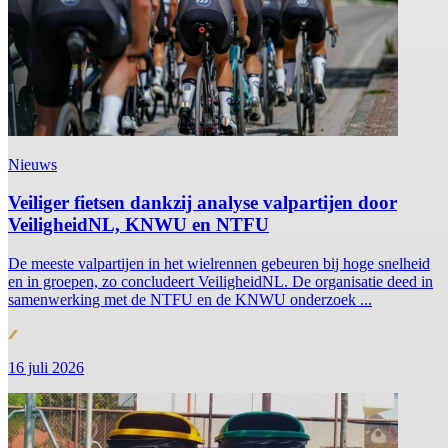
Nieuws
Veiliger fietsen dankzij analyse valpartijen door
VeiligheidNL, KNWU en NTFU
De meeste valpartijen in het wielrennen gebeuren bij hoge snelheid
en in groepen, zo concludeert VeiligheidNL. De organisatie deed in
samenwerking met de NTFU en de KNWU onderzoek ...
16 juli 2026