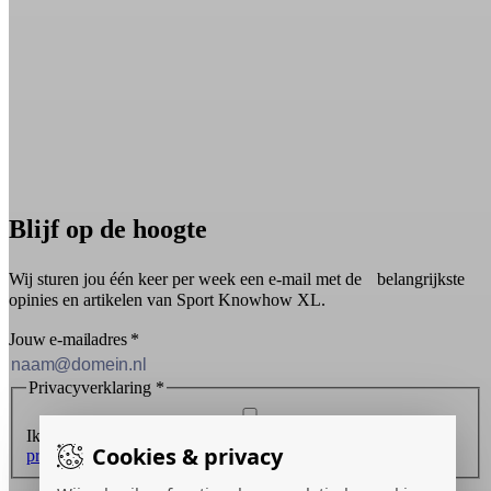
Blijf op de hoogte
Wij sturen jou één keer per week een e-mail met de belangrijkste
opinies en artikelen van Sport Knowhow XL.
Jouw e-mailadres
*
Privacyverklaring
*
Ik ontvang graag de nieuwsbrief en ga akkoord met de
Cookies & privacy
privacyverklaring
.