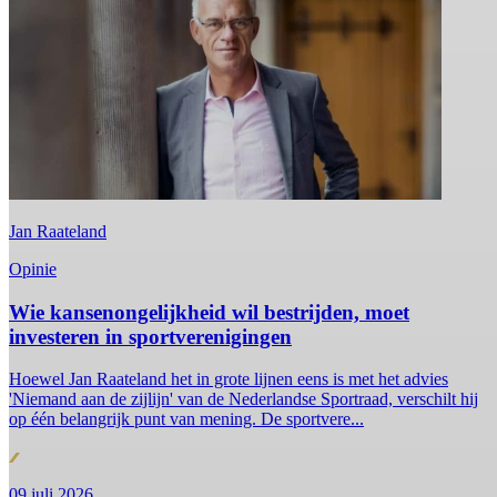
Jan Raateland
Opinie
Wie kansenongelijkheid wil bestrijden, moet
investeren in sportverenigingen
Hoewel Jan Raateland het in grote lijnen eens is met het advies
'Niemand aan de zijlijn' van de Nederlandse Sportraad, verschilt hij
op één belangrijk punt van mening. De sportvere...
09 juli 2026