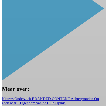
Meer over:
Nieuws
Onderzoek
BRANDED CONTENT
Achtergronden
Op
zoek naar...
Eigendom van de Club
Opinie