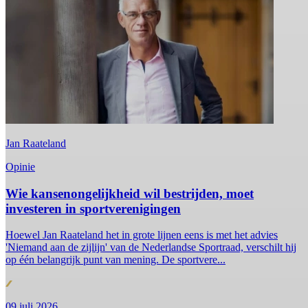
Jan Raateland
Opinie
Wie kansenongelijkheid wil bestrijden, moet
investeren in sportverenigingen
Hoewel Jan Raateland het in grote lijnen eens is met het advies
'Niemand aan de zijlijn' van de Nederlandse Sportraad, verschilt hij
op één belangrijk punt van mening. De sportvere...
09 juli 2026