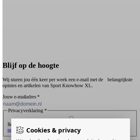
Blijf op de hoogte
Wij sturen jou één keer per week een e-mail met de belangrijkste
opinies en artikelen van Sport Knowhow XL.
Jouw e-mailadres
*
Privacyverklaring
*
Ik ontvang graag de nieuwsbrief en ga akkoord met de
Cookies & privacy
privacyverklaring
.