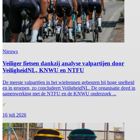
Nieuws
Veiliger fietsen dankzij analyse valpartijen door
VeiligheidNL, KNWU en NTFU
De meeste valpartijen in het wielrennen gebeuren bij hoge snelheid
en in groepen, zo concludeert VeiligheidNL. De organisatie deed in
samenwerking met de NTFU en de KNWU onderzoek ...
16 juli 2026