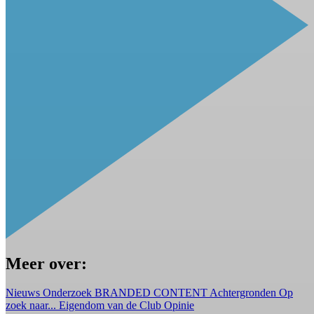
Meer over:
Nieuws
Onderzoek
BRANDED CONTENT
Achtergronden
Op
zoek naar...
Eigendom van de Club
Opinie